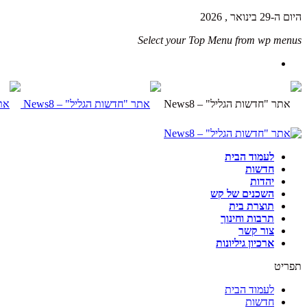
היום ה-29 בינואר , 2026
Select your Top Menu from wp menus
לעמוד הבית
חדשות
יהדות
השכנים של קש
תוצרת בית
תרבות וחינוך
צור קשר
ארכיון גיליונות
תפריט
לעמוד הבית
חדשות