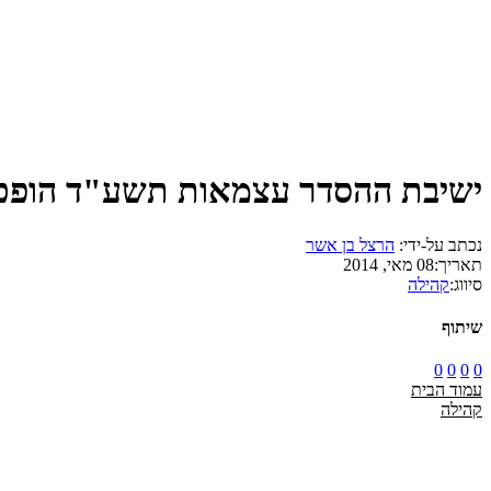
ישיבת ההסדר עצמאות תשע"ד הופכי
נכתב על-ידי:
הרצל בן אשר
תאריך:
08 מאי, 2014
סיווג:
קהילה
שיתוף
0
0
0
0
עמוד הבית
קהילה