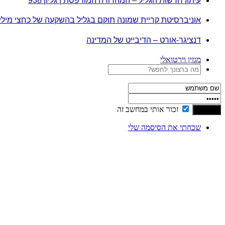
עיתון חדשות הגליל – המהדורה המודפסת | גליון 938
אוניברסיטת קריית שמונה תוקם בגליל בהשקעה של כחצי מיל
דנציגר-אורט – הדיבייט של המדינה
מגזין וירטואלי
זכור אותי במחשב זה
שכחתי את הסיסמה שלי