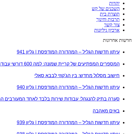
יהדות
השכנים של קש
תוצרת בית
תרבות וחינוך
צור קשר
ארכיון גיליונות
חדשות אחרונות
עיתון חדשות הגליל – המהדורה המודפסת | גליון 941
המספרים המפתיעים של קריית שמונה: למה 600 דורשי עבודה הם לא מה שחשבתם?
חישוב מסלול מחדש: בין הג'קוזי לבבא סאלי
עיתון חדשות הגליל – המהדורה המודפסת | גליון 940
סערה בתיק להנגהל: עבודות שירות בלבד לאחד המעורבים ה
באים מאהבה
עיתון חדשות הגליל – המהדורה המודפסת | גליון 939