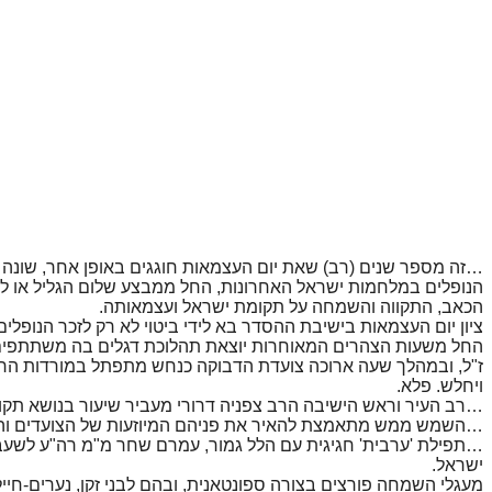
…זה מספר שנים (רב) שאת יום העצמאות חוגגים באופן אחר, שונה 
הנופלים במלחמות ישראל האחרונות, החל ממבצע שלום הגליל או לי
הכאב, התקווה והשמחה על תקומת ישראל ועצמאותה.
ציון יום העצמאות בישיבת ההסדר בא לידי ביטוי לא רק לזכר הנופלי
החל משעות הצהרים המאוחרות יוצאת תהלוכת דגלים בה משתתפים אבו
ז"ל, ובמהלך שעה ארוכה צועדת הדבוקה כנחש מתפתל במורדות הרי נ
ויחלש. פלא.
…רב העיר וראש הישיבה הרב צפניה דרורי מעביר שיעור בנושא תקו
…השמש ממש מתאמצת להאיר את פניהם המיוזעות של הצועדים והצו
…תפילת 'ערבית' חגיגית עם הלל גמור, עמרם שחר מ"מ רה"ע לשעב
ישראל.
מעגלי השמחה פורצים בצורה ספונטאנית, ובהם לבני זקן, נערים-חייל