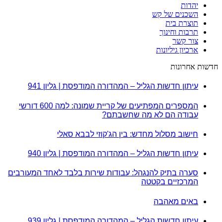
יהדות
השכנים של קש
תוצרת בית
תרבות וחינוך
צור קשר
ארכיון גיליונות
חדשות אחרונות
עיתון חדשות הגליל – המהדורה המודפסת | גליון 941
המספרים המפתיעים של קריית שמונה: למה 600 דורשי
עבודה הם לא מה שחשבתם?
חישוב מסלול מחדש: בין הג'קוזי לבבא סאלי
עיתון חדשות הגליל – המהדורה המודפסת | גליון 940
סערה בתיק להנגהל: עבודות שירות בלבד לאחד המעורבים
המרכזיים בקטטה
באים מאהבה
עיתון חדשות הגליל – המהדורה המודפסת | גליון 939