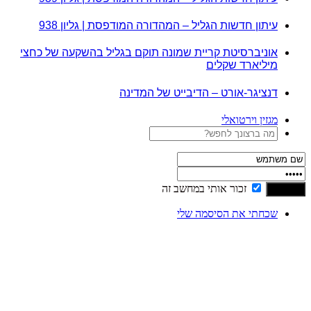
עיתון חדשות הגליל – המהדורה המודפסת | גליון 938
אוניברסיטת קריית שמונה תוקם בגליל בהשקעה של כחצי
מיליארד שקלים
דנציגר-אורט – הדיבייט של המדינה
מגזין וירטואלי
זכור אותי במחשב זה
שכחתי את הסיסמה שלי