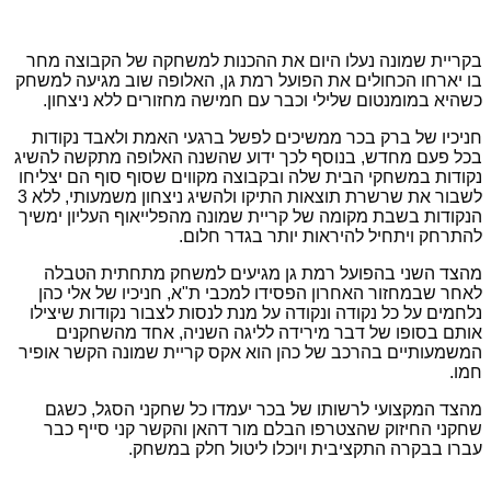
בקריית שמונה נעלו היום את ההכנות למשחקה של הקבוצה מחר
בו יארחו הכחולים את הפועל רמת גן, האלופה שוב מגיעה למשחק
כשהיא במומנטום שלילי וכבר עם חמישה מחזורים ללא ניצחון.
חניכיו של ברק בכר ממשיכים לפשל ברגעי האמת ולאבד נקודות
בכל פעם מחדש, בנוסף לכך ידוע שהשנה האלופה מתקשה להשיג
נקודות במשחקי הבית שלה ובקבוצה מקווים שסוף סוף הם יצליחו
לשבור את שרשרת תוצאות התיקו ולהשיג ניצחון משמעותי, ללא 3
הנקודות בשבת מקומה של קריית שמונה מהפלייאוף העליון ימשיך
להתרחק ויתחיל להיראות יותר בגדר חלום.
מהצד השני בהפועל רמת גן מגיעים למשחק מתחתית הטבלה
לאחר שבמחזור האחרון הפסידו למכבי ת"א, חניכיו של אלי כהן
נלחמים על כל נקודה ונקודה על מנת לנסות לצבור נקודות שיצילו
אותם בסופו של דבר מירידה לליגה השניה, אחד מהשחקנים
המשמעותיים בהרכב של כהן הוא אקס קריית שמונה הקשר אופיר
חמו.
מהצד המקצועי לרשותו של בכר יעמדו כל שחקני הסגל, כשגם
שחקני החיזוק שהצטרפו הבלם מור דהאן והקשר קני סייף כבר
עברו בבקרה התקציבית ויוכלו ליטול חלק במשחק.