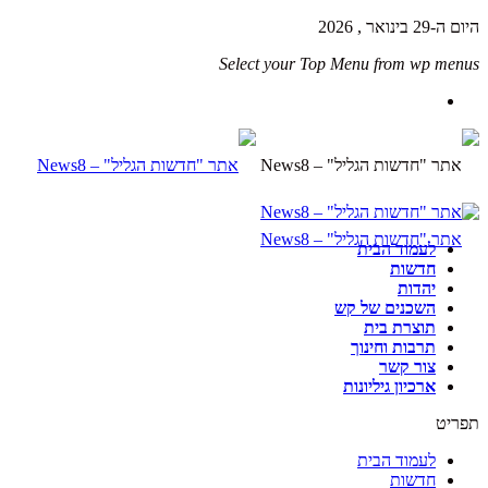
היום ה-29 בינואר , 2026
Select your Top Menu from wp menus
לעמוד הבית
חדשות
יהדות
השכנים של קש
תוצרת בית
תרבות וחינוך
צור קשר
ארכיון גיליונות
תפריט
לעמוד הבית
חדשות