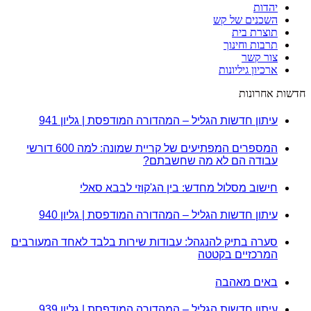
יהדות
השכנים של קש
תוצרת בית
תרבות וחינוך
צור קשר
ארכיון גיליונות
חדשות אחרונות
עיתון חדשות הגליל – המהדורה המודפסת | גליון 941
המספרים המפתיעים של קריית שמונה: למה 600 דורשי
עבודה הם לא מה שחשבתם?
חישוב מסלול מחדש: בין הג'קוזי לבבא סאלי
עיתון חדשות הגליל – המהדורה המודפסת | גליון 940
סערה בתיק להנגהל: עבודות שירות בלבד לאחד המעורבים
המרכזיים בקטטה
באים מאהבה
עיתון חדשות הגליל – המהדורה המודפסת | גליון 939