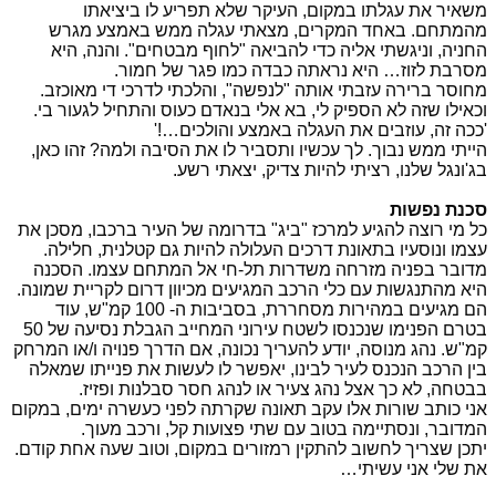
משאיר את עגלתו במקום, העיקר שלא תפריע לו ביציאתו
מהמתחם. באחד המקרים, מצאתי עגלה ממש באמצע מגרש
החניה, וניגשתי אליה כדי להביאה "לחוף מבטחים". והנה, היא
מסרבת לזוז… היא נראתה כבדה כמו פגר של חמור.
מחוסר ברירה עזבתי אותה "לנפשה", והלכתי לדרכי די מאוכזב.
וכאילו שזה לא הספיק לי, בא אלי בנאדם כעוס והתחיל לגעור בי.
'ככה זה, עוזבים את העגלה באמצע והולכים…!'
הייתי ממש נבוך. לך עכשיו ותסביר לו את הסיבה ולמה? זהו כאן,
בג'ונגל שלנו, רציתי להיות צדיק, יצאתי רשע.
סכנת נפשות
כל מי רוצה להגיע למרכז "ביג" בדרומה של העיר ברכבו, מסכן את
עצמו ונוסעיו בתאונת דרכים העלולה להיות גם קטלנית, חלילה.
מדובר בפניה מזרחה משדרות תל-חי אל המתחם עצמו. הסכנה
היא מהתנגשות עם כלי הרכב המגיעים מכיוון דרום לקריית שמונה.
הם מגיעים במהירות מסחררת, בסביבות ה- 100 קמ"ש, עוד
בטרם הפנימו שנכנסו לשטח עירוני המחייב הגבלת נסיעה של 50
קמ"ש. נהג מנוסה, יודע להעריך נכונה, אם הדרך פנויה ו/או המרחק
בין הרכב הנכנס לעיר לבינו, יאפשר לו לעשות את פנייתו שמאלה
בבטחה, לא כך אצל נהג צעיר או לנהג חסר סבלנות ופזיז.
אני כותב שורות אלו עקב תאונה שקרתה לפני כעשרה ימים, במקום
המדובר, ונסתיימה בטוב עם שתי פצועות קל, ורכב מעוך.
יתכן שצריך לחשוב להתקין רמזורים במקום, וטוב שעה אחת קודם.
את שלי אני עשיתי…