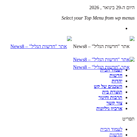
היום ה-29 בינואר , 2026
Select your Top Menu from wp menus
לעמוד הבית
חדשות
יהדות
השכנים של קש
תוצרת בית
תרבות וחינוך
צור קשר
ארכיון גיליונות
תפריט
לעמוד הבית
חדשות