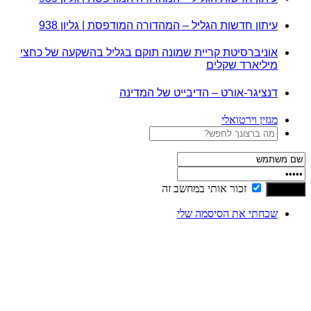
עיתון חדשות הגליל – המהדורה המודפסת | גליון 938
אוניברסיטת קריית שמונה תוקם בגליל בהשקעה של כחצי
מיליארד שקלים
דנציגר-אורט – הדיבייט של המדינה
מגזין וירטואלי
זכור אותי במחשב זה
שכחתי את הסיסמה שלי