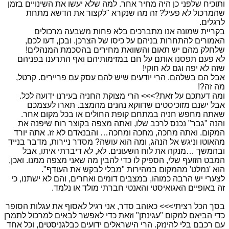
ותוכיח שלפני כן היה מחיר אחר. למה שלא יעשו את השינויים בזמן
שהמרכול לא פעיל? זה מה שנקרא "לקצור את הדשא מתחת
לרגלים.
בקריית שמונה אנו מתברכים בלא פחות משבעה מרכולים
האמורים להתחרות בניהם על כיסו של הצרכן. ובכן, דעו לכם,
שלחלק מהם יש תאום והשוואת מחירים בהסכמת המנהלים!
לא פעם תפסנו אותם על חם במזימותיהם ואף התרענו בפניהם
שזה לא יפה וגם לא חוקי!
אבל הם בשלהם. הרי יודעים שיש להם עסק עם פריירים. קרטל,
מה זה?!
ומה דעתכם על זאת?>>> הרי מצוקת החניה בעירנו ידועה לכל.
אבל ישנם מזוכיסטים שדווקא נהנים מהמצב. תארו לעצמכם
שאתה מחפש חניה במתחם קופת החולים או בכל מקום אחר.
והנה "גבר" נכנס לרכב שלו, ואתה מצפה בקוצר רוח שיפנה את
המקום. ואתה מחכה, מחכה ומחכה… והבנאדם לא זז. אתה יורד
מהאוטו וניגש אל הנהג, ומה הוא עושה? מסדר ניירות, מדבר בנייד
ובהמשך …מנקה את לוח השעונים. לא, לא דיברתי איתו, אבל
המבט הזועף שלי, הספיק לו כדי להבין מה שאני מצפה ממנו. ואכן,
הוא 'נמלט' מהמקום במהירות "מבלי לבקש את העודף".
לצערי יש הרבה כמוהו, במצבים דומים ואחרים, והם לא ישתנו, כי
זה באופיים האגואיסטי והאנטי חברתי מולד או נלמד.
בסך הכל רציתי>>> כאוהב סדר, אני רגיל לאסוף את עגלות הסופר
כדי הביאם למקום "עגינתן" וזאת כדי לאפשר לבאים למרכול לתמרן
עם רכבם בלי להינזק. הרי הישראלים ידועים כבלגניסטים, וכל אחד