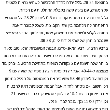
בתוצאה 28-24. גליל ירדה לחדר ההלבשה כשהיא נראית סטטית
על המגרש, עם בעיה קשה בקבלת ההחלטות עם הכדור.
גליל חזרה רעננה מההפסקה, ורצה 0-5 ליתרון 28-29. על המגרש
התפתחה לה מלחמה בין שתי הקבוצות, כשכל קבוצה דואגת
בתורה לקלוע ולשמור את המשחק צמוד, עד לסוף הרבע השלישי
שנגמר ביתרון של שתי נקודות לי-ם, 36-38.
ברבע הרביעי, רבע המאני-טיים, הבנות המקומיות הראו טוב מאוד
מי הקבוצה היותר טובה על הפרקט. שועה התחילה את הרבע הטוב
ביותר שלה העונה עם 5 נקודות רצופות בתחילת הרבע. בן-ברק עוד
צמצמה ל-40-44, אבל זה רק פתח ריצה נוספת של שועה עם 9
נקודות עד ליתרון 53-46 שהעביר את המומנטום אל הגליל בתזמון
הכי חשוב. י-ם ניסתה לחזור, אבל הבנות הצפוניות דאגו להבטיח
את הניצחון בריצת 10-2 עד לסוף המשחק. בלטו: רז שועה 21
נק', ירדן גוט 11 נק', ענבר לברון 8 נק'.
סוף המשחק נתן את האות לפתיחת החגיגות, הקהל ירד למגרש