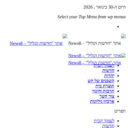
היום ה-30 בינואר , 2026
Select your Top Menu from wp menus
לעמוד הבית
חדשות
יהדות
השכנים של קש
תוצרת בית
תרבות וחינוך
צור קשר
ארכיון גיליונות
תפריט
לעמוד הבית
חדשות