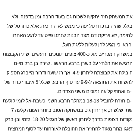
את המשחק הזה יתקשו לשכוח גם בעוד הרבה זמן בדפנה, ולא
בגלל שהיה בו כדורסל יפה כי ממש לא היה כזה, אלא כדורסל של
לחימה, יזע ויריקת דם מצד הבנות שנתנו פייט עד לרגע האחרון
והראו כי מגיע להן לעלות לליגת העל.
במשחק המכריע, מול כ-400 צופים תומכים ורועשים, שתי הקבוצות
הרגישו את הלחץ על בשרן ברבע הראשון. שירה בן ברק מי-ם
הובילה את קבוצתה ליתרון 4-9, אך רז שועה ודרור מייברג הספיקו
להשוות את התוצאה ל-9-9 עד סוף הרבע, שכלל 5 איבודי כדור של
י-ם ואחוזי קליעה נמוכים משני הצדדים.
י-ם חזרה להוביל 18-13 במהלך הרבע השני, כשבת-אל לזמי קולעת
שתי שלשות, אך ירדן גוט במשחקה הטוב ביותר העונה קלעה 7
נקודות רצופות בדרך ליתרון ראשון של הגליל 18-20. לזמי ובן-ברק
דאגו מהר מאוד להחזיר את ההובלה לאורחות עד לסוף המחצית