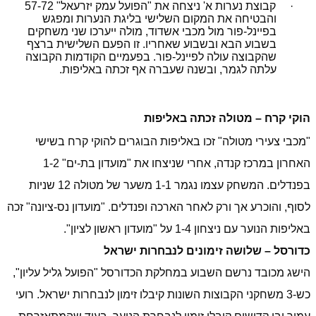
· קבוצת נערות א' ניצחה את "הפועל עמק יזרעאל" 57-72
והבטיחה את המקום השלישי בליגת הנערות ומפגש
בפיינל-פור מול מכבי אשדוד, מולה ייערכו שני משחקים
בשבוע הבא ובשבוע שאחריו. זו הפעם השלישית ברצף
שהקבוצה עולה לפיינל-פור. בפעמיים הקודמות הקבוצה
עלתה לגמר, ובשנה שעברה אף זכתה באליפות.
הוקי קרח – מטולה זכתה באליפות
"מכבי צעירי מטולה" זכו באליפות הבוגרים להוקי קרח בשישי
האחרון במרכז קנדה, אחרי שניצחו את "מועדון בת-ים" 1-2
בפנדלים. המשחק עצמו נגמר 1-1 משער של מטולה 12 שניות
לסוף, והוכרע אך ורק לאחר הארכה ופנדלים. "מועדון נס-ציונה" זכה
באליפות הנוער עם ניצחון 1-4 על "מועדון ראשון לציון".
כדורסל – שלושה זימונים לנבחרות ישראל
הישג מכובד נרשם השבוע במחלקת הכדורסל "הפועל גליל עליון",
כש-3 משחקני הקבוצות השונות קיבלו זימון לנבחרות ישראל. רועי