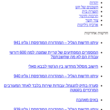
יהדות
השכנים של קש
תוצרת בית
תרבות וחינוך
צור קשר
ארכיון גיליונות
חדשות אחרונות
עיתון חדשות הגליל – המהדורה המודפסת | גליון 941
המספרים המפתיעים של קריית שמונה: למה 600 דורשי
עבודה הם לא מה שחשבתם?
חישוב מסלול מחדש: בין הג'קוזי לבבא סאלי
עיתון חדשות הגליל – המהדורה המודפסת | גליון 940
סערה בתיק להנגהל: עבודות שירות בלבד לאחד המעורבים
המרכזיים בקטטה
באים מאהבה
עיתון חדשות הגליל – המהדורה המודפסת | גליון 939