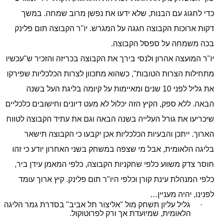
כדי לחגוג עם הבנות, שלא ידעו את נפשן מרוב שמחה. במשך
דקות ארוכות הקבוצה חגגה על המגרש. יו"ר הקבוצה תום פלינק
בכה משמחה על ספסל הקבוצה.
יו"ר המועצה אהרון ולנסי בירך את הקבוצה בכריזה והזכיר ש"עכשיו
מתחילות הצרות הטובות", כשהוא מתכוון לצרות הכלכליות שפירקו
את גליל לפני 10 שנים ומאיימות על קיומה בליגת העל בשנה
הבאה. ללא ספק, הקיץ הזה יכלול לא מעט דיונים וחישובים כלכליים
שיכריעו את גורל העלייה בשנה הבאה וגם את עתיד הקבוצה לטווח
הארוך. ייתכן והבעיות הכלכליות אכן יקבעו כי הקבוצה תישאר
בליגה הלאומית, אבל מי שצפה במשחק בשני האחרון יודע כי זהו
חוסר צדק משווע כלפי שחקניות הקבוצה, כלפי המאמן עידן ביר,
כלפי המנהלת עינת קורן וכלפי היו"ר תום פלינק. קיץ ארוך עומד
לפנינו, יהיה מעניין…
· גליל עליון תשחק מול "אליצור תל אביב" בסדרת גמר הליגה
הלאומית, שמיועדת אך ורק לפרוטוקול.