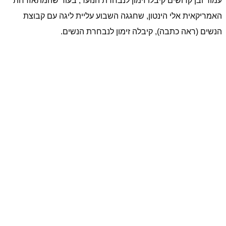
עמור ובן קדושים קיבלו זימון לנבחרת הנוער, בעוד שהמתאזרחת
האמריקאית אלי הינטון, שחגגה השבוע עליית ליגה עם קבוצת
הנשים (ראה כתבה), קיבלה זימון לנבחרת הנשים.