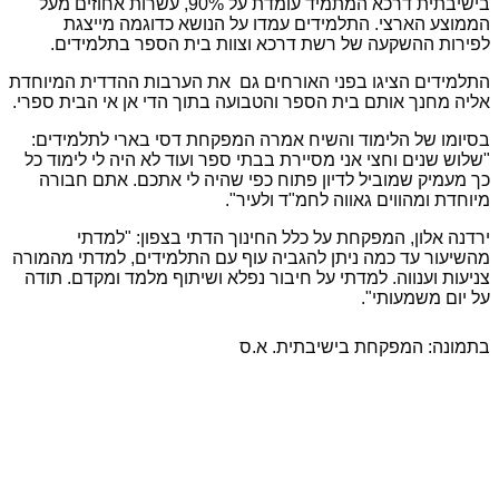
בישיבתית דרכא המתמיד עומדת על 90%, עשרות אחוזים מעל
הממוצע הארצי. התלמידים עמדו על הנושא כדוגמה מייצגת
לפירות ההשקעה של רשת דרכא וצוות בית הספר בתלמידים.
התלמידים הציגו בפני האורחים גם את הערבות ההדדית המיוחדת
אליה מחנך אותם בית הספר והטבועה בתוך הדי אן אי הבית ספרי.
בסיומו של הלימוד והשיח אמרה המפקחת דסי בארי לתלמידים:
"שלוש שנים וחצי אני מסיירת בבתי ספר ועוד לא היה לי לימוד כל
כך מעמיק שמוביל לדיון פתוח כפי שהיה לי אתכם. אתם חבורה
מיוחדת ומהווים גאווה לחמ"ד ולעיר".
ירדנה אלון, המפקחת על כלל החינוך הדתי בצפון: "
למדתי
מהשיעור עד כמה ניתן להגביה עוף עם התלמידים, למדתי מהמורה
צניעות וענווה. למדתי על חיבור נפלא ושיתוף מלמד ומקדם. תודה
על יום משמעותי".
בתמונה: המפקחת בישיבתית. א.ס