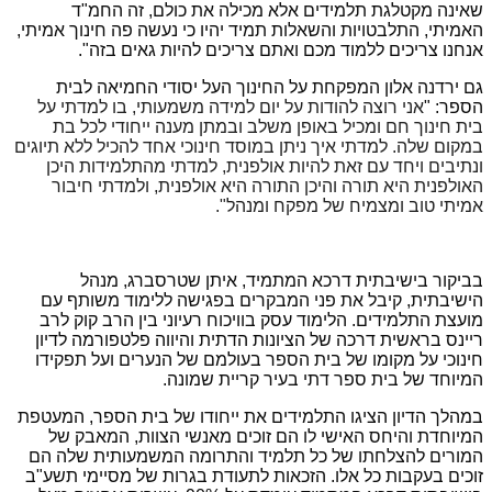
שאינה מקטלגת תלמידים אלא מכילה את כולם, זה החמ"ד
האמיתי, התלבטויות והשאלות תמיד יהיו כי נעשה פה חינוך אמיתי,
אנחנו צריכים ללמוד מכם ואתם צריכים להיות גאים בזה".
גם ירדנה אלון המפקחת על החינוך העל יסודי החמיאה לבית
הספר: "
אני רוצה להודות על יום למידה משמעותי, בו למדתי על
בית חינוך חם ומכיל באופן משלב ובמתן מענה ייחודי לכל בת
במקום שלה. למדתי איך ניתן במוסד חינוכי אחד להכיל ללא תיוגים
ונתיבים ויחד עם זאת להיות אולפנית, למדתי מהתלמידות היכן
האולפנית היא תורה והיכן התורה היא אולפנית, ולמדתי חיבור
אמיתי טוב ומצמיח של מפקח ומנהל".
בביקור בישיבתית דרכא המתמיד, איתן שטרסברג, מנהל
הישיבתית, קיבל את פני המבקרים בפגישה ללימוד משותף עם
מועצת התלמידים. הלימוד עסק בוויכוח רעיוני בין הרב קוק לרב
ריינס בראשית דרכה של הציונות הדתית והיווה פלטפורמה לדיון
חינוכי על מקומו של בית הספר בעולמם של הנערים ועל תפקידו
המיוחד של בית ספר דתי בעיר קריית שמונה.
במהלך הדיון הציגו התלמידים את ייחודו של בית הספר, המעטפת
המיוחדת והיחס האישי לו הם זוכים מאנשי הצוות, המאבק של
המורים להצלחתו של כל תלמיד והתרומה המשמעותית שלה הם
זוכים בעקבות כל אלו. הזכאות לתעודת בגרות של מסיימי תשע"ב