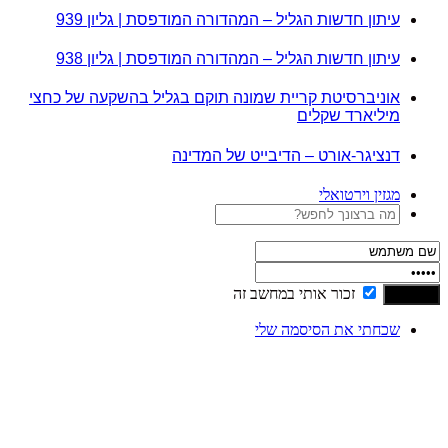
עיתון חדשות הגליל – המהדורה המודפסת | גליון 939
עיתון חדשות הגליל – המהדורה המודפסת | גליון 938
אוניברסיטת קריית שמונה תוקם בגליל בהשקעה של כחצי
מיליארד שקלים
דנציגר-אורט – הדיבייט של המדינה
מגזין וירטואלי
זכור אותי במחשב זה
שכחתי את הסיסמה שלי