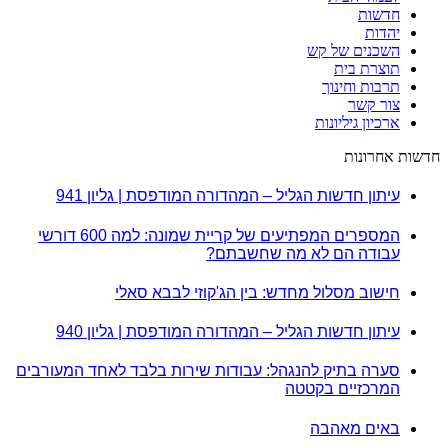
חדשות
יהדות
השכנים של קש
תוצרת בית
תרבות וחינוך
צור קשר
ארכיון גיליונות
חדשות אחרונות
עיתון חדשות הגליל – המהדורה המודפסת | גליון 941
המספרים המפתיעים של קריית שמונה: למה 600 דורשי
עבודה הם לא מה שחשבתם?
חישוב מסלול מחדש: בין הג'קוזי לבבא סאלי
עיתון חדשות הגליל – המהדורה המודפסת | גליון 940
סערה בתיק להנגהל: עבודות שירות בלבד לאחד המעורבים
המרכזיים בקטטה
באים מאהבה