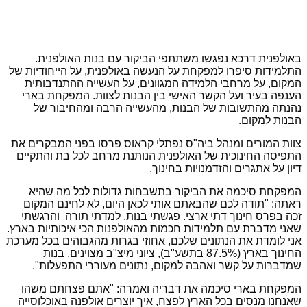
באולפנית דרכא נפגשו משתתפי הביקור עם בנות האולפנית.
התלמידות סיפרו למפקחת על הנעשה באולפנית, על הייחודיות של
המקום, על מרחבי הלמידה המגוונים, על העשייה ההתנדבותית
הענפה בעיר ועל הקשר האישי בין הבנות לצוות. המפקחת בארי
נהנתה מהתשובות של הבנות, מהעשייה הרבה ומהחיבור של
הבנות למקום.
צוות המורים ומנהל ביה"ס נפתלי קראוס פרסו בפני המבקרים את
התפיסה החינוכית של האולפנית הנותנת מרחב לכל בת והתקיים
דיון על אתגרים והזדמנויות בחינוך.
המפקחת סיכמה את הביקור בתשבחות גדולות לכל מה שהיא
ראתה: "תודה לכם שהבאתם אותי לכאן היום, לא לחינם המקום
זכה בפרס חינוך דתי ארצי. פגשתי בנות, למדתי תורה והרגשתי
שאני מדברת עם תלמידות חכמות מהאולפנות הכי איכותיות בארץ.
אני לומדת את הנתונים שלכם, אחוזי בגרות מהגבוהים בכל מערכת
החינוך בארץ (87.5% בתשע"ב), ציוני מיצ"ב מצוינים, בנות
שמדברות על קשר ואהבה למקום, נתונים מעוררי התפעלות".
המפקחת בארי סיכמה את דבריה ואמרה: "אתם פצחתם משהו
שאנחנו מנסים בכל הארץ לפצח, איך יוצרים אולפנה באוכלוסייה