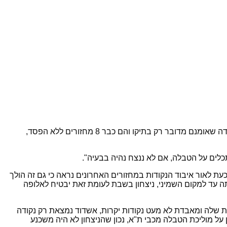
כבר שלושה משחקי בית רצופים שהאלופה מסיימת בתיקו ולא מצליחה להשאיר את הנקודות בבית, אם הכחולים היו יכולים להתנחם בעובדה שאומנם מדובר רק בתיקו והם כבר 8 מחזורים ללא הפסד,
לים על הטבלה, אם לא ננצח נהיה בבעיה".
ת לאור איבוד הנקודות במחזורים האחרונים נראה כי גם זה הולך
ה עד למקום השמיני, ניצחון בשבת לעומת זאת יבטיח לאלופה
ת שלה ומאבדת לא מעט נקודות יקרות, אשדוד נמצאת רק נקודה
ל מוליכת הטבלה מכבי ת"א, נכון שהניצחון לא היה משכנע