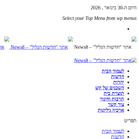
היום ה-30 בינואר , 2026
Select your Top Menu from wp menus
לעמוד הבית
חדשות
יהדות
השכנים של קש
תוצרת בית
תרבות וחינוך
צור קשר
ארכיון גיליונות
תפריט
לעמוד הבית
חדשות