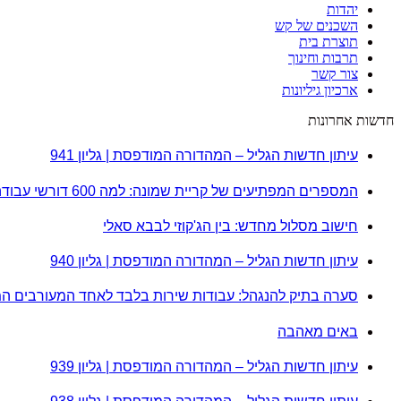
יהדות
השכנים של קש
תוצרת בית
תרבות וחינוך
צור קשר
ארכיון גיליונות
חדשות אחרונות
עיתון חדשות הגליל – המהדורה המודפסת | גליון 941
המספרים המפתיעים של קריית שמונה: למה 600 דורשי עבודה הם לא מה שחשבתם?
חישוב מסלול מחדש: בין הג'קוזי לבבא סאלי
עיתון חדשות הגליל – המהדורה המודפסת | גליון 940
סערה בתיק להנגהל: עבודות שירות בלבד לאחד המעורבים ה
באים מאהבה
עיתון חדשות הגליל – המהדורה המודפסת | גליון 939