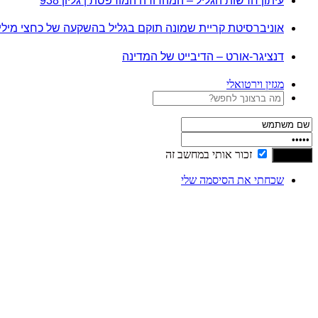
עיתון חדשות הגליל – המהדורה המודפסת | גליון 938
אוניברסיטת קריית שמונה תוקם בגליל בהשקעה של כחצי מיל
דנציגר-אורט – הדיבייט של המדינה
מגזין וירטואלי
זכור אותי במחשב זה
שכחתי את הסיסמה שלי