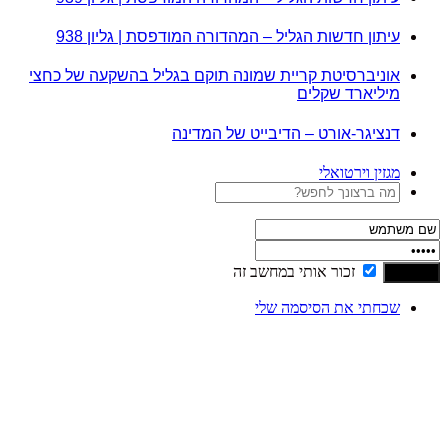
עיתון חדשות הגליל – המהדורה המודפסת | גליון 938
אוניברסיטת קריית שמונה תוקם בגליל בהשקעה של כחצי
מיליארד שקלים
דנציגר-אורט – הדיבייט של המדינה
מגזין וירטואלי
זכור אותי במחשב זה
שכחתי את הסיסמה שלי