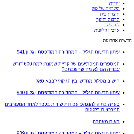
יהדות
השכנים של קש
תוצרת בית
תרבות וחינוך
צור קשר
ארכיון גיליונות
חדשות אחרונות
עיתון חדשות הגליל – המהדורה המודפסת | גליון 941
המספרים המפתיעים של קריית שמונה: למה 600 דורשי
עבודה הם לא מה שחשבתם?
חישוב מסלול מחדש: בין הג'קוזי לבבא סאלי
עיתון חדשות הגליל – המהדורה המודפסת | גליון 940
סערה בתיק להנגהל: עבודות שירות בלבד לאחד המעורבים
המרכזיים בקטטה
באים מאהבה
עיתון חדשות הגליל – המהדורה המודפסת | גליון 939