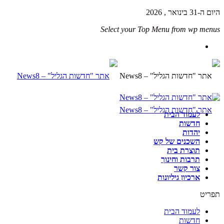
היום ה-31 בינואר , 2026
Select your Top Menu from wp menus
לעמוד הבית
חדשות
יהדות
השכנים של קש
תוצרת בית
תרבות וחינוך
צור קשר
ארכיון גיליונות
תפריט
לעמוד הבית
חדשות