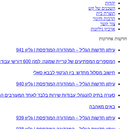
יהדות
השכנים של קש
תוצרת בית
תרבות וחינוך
צור קשר
ארכיון גיליונות
חדשות אחרונות
עיתון חדשות הגליל – המהדורה המודפסת | גליון 941
המספרים המפתיעים של קריית שמונה: למה 600 דורשי עבודה הם לא מה שחשבתם?
חישוב מסלול מחדש: בין הג'קוזי לבבא סאלי
עיתון חדשות הגליל – המהדורה המודפסת | גליון 940
סערה בתיק להנגהל: עבודות שירות בלבד לאחד המעורבים ה
באים מאהבה
עיתון חדשות הגליל – המהדורה המודפסת | גליון 939