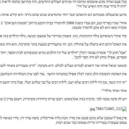
"היה לי ברור שזה יהיה האיש של חיי".
מרגע שהצטלבו מבטיהם הם התאהבו וכבר יותר מחמישים שנים שהם ביחד. הוא קידש אותה בבי
א
אקדח ומאז הוא לא מוכן להיפרד מנשקו.
מיד אחרי נישואיהם נולדו התינוקות. כזוג מאמין שוויתרו על אמצעי מניעה, נולדו הילדים בזה אחר זה. בבית הקטן שלא פעם הם הדליקו נר
את האוכל החם היא בישלה על פתיליה. הם היו מתעוררים בשעת בוקר מוקדמת. הוא היה ממהר אל המכולת קונה כמה כ
"אבל תדע לך" אומרת עכשיו ז'קלין "הילדים שלי היו הולכים נקיים ומטופחים לבית הספר. יותר
וספרים, אפילו מחק לא היה חסר להם".
וכשאני שואל אותה איך דואגים לבגדים ונעלים לכולם. היא משיבה: "היינו מעבירים מאחד לש
את האהבה ותשומת הלב נתנה ז'קלין אפילו במשחקי החצר. עוד לפני עידן הטלוויזיה והמחשב, 
"זה היה קשה. נכון היו לילות רבים שלא ישנו, לילות רבים של בכי שלהם ושלי. אבל ברוך השם ה
אחד ואחד מילדיי".
ויש לה סיבה טובה לכך. מרבית בניה אקדמאים. רובם שרתו ביחידות מובחרות, וישנם עדיין 2 שמשרתים בקבע. חגית רב
סרן,סא"ל שמעון שלא מזמן פשט את מדיו. הבת גלית אדריכלית, משה עורך דין. מירי נשואה ל
עמוס שעובדת בעיריית קריית-שמונה כבר שנים רבות.