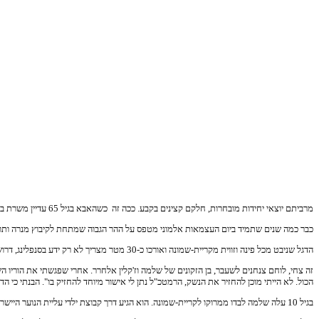
מרביתם יוצאי יחידות מובחרות, חלקם קצינים בקבע. ככה זה כשהאבא בגיל 65 עדיין משרת בעזה, ולאימא הילדים הם כל העולם. סיפור ליום המשפחה, שמתאים לכול משפחה.
כבר כמה שנים שתמיד ביום העצמאות אלמוני מטפס על ההר הגבוה שמתחת לקיבוץ מנרה ותו
הדגל שניבט מכל פינה וזווית מקריית-שמונה ואורכו כ-30 מטר מצריך לא רק ידע בסנפלינג, דרושה לכך סוג של פטריוטיות. לא פעם תהיתי מי עומד מאחורי היוזמה הזו, השבוע התעלומה נפתרה.
הכול. לא הייתי מוכן להחזיר את הנשק, הרמטכ"ל נתן לי אישור מיוחד להחזיק בו". הבנתי כי ה
בגיל 10 עלה שלמה לבדו ממרוקו לקריית-שמונה. הוא הגיע דרך קבוצת ילדי עליית הנוער היישר לקריית-שמונה. כבר במרוקו כשראה איך הגויים מתייחסים ליהודים הוא חלם שיום יבוא והוא יתגייס לצה"ל. זו הייתה משאת חייו.