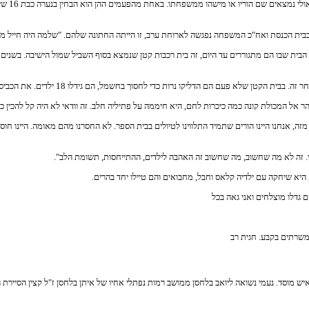
בכל פעם 
ת הכנסת ואח"כ המשפחה נפגשה לארוחת ערב, זו הייתה החתונה שלהם. "שלמה היה חייל משוח
חרי שגרו בצריף קטן, הם עברו בשנת 1960 להתגורר בבית הקבע ברחוב "סמטת הנביאים" 1. הבית שבו הם מתגוררים עד היום, זה בית רכבות
ות כדי לחסוך בחשמל, הם גידלו 18 ילדים. את הכביסה הרבה והחיתולים הייתה מכבסת ז'קלין בגיגית עם סבון.
יכרות לחם, היא חיממה על פתיליה חלב. זה וודאי לא היה קל להכין כריכים ל-18 ילדים להלבישם ולשלוח לכולם ארו
 מזה, אנחנו היינו הורים שתמיד התלווינו לטיולים בבית הספר. לא החסרנו מהם מאומה. היינו חו
ני. זה לא מה שחשוב, מה שחשוב זה האהבה לילדים, ההתייחסות, תשומת הלב".
היא שיחקה עם ילדיה קלאס וחבל, מחבואים והם טיילו יחד בהרים.
ם גדלו מוצלחים ואני גאה בכל
איש מוסד. נעמי נשואה ליואב בלחסן ממושב רמות נפתלי אחיו של איתן בלחסן ז"ל קצין הסיירת