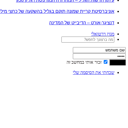
עיתון חדשות הגליל – המהדורה המודפסת | גליון 938
אוניברסיטת קריית שמונה תוקם בגליל בהשקעה של כחצי מיל
דנציגר-אורט – הדיבייט של המדינה
מגזין וירטואלי
זכור אותי במחשב זה
שכחתי את הסיסמה שלי