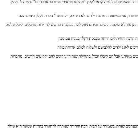
שהיה מגיע אוטובוס ומתוכו היו מגיחים העולים החדשים, היה מתייצב שלמה לראות אולי נמצאים שם הוריו או מישהו ממשפחתו. באחת מהפעמים ההן הוא הבחין בנערה כבת 16 שירדה מהאוטובוס.לנערה קראו ז'קלין. "מהרגע שראיתי אותו התאהבתי בו" סיפרה לי ז'קלין.
רר, אני ממשפחה מרובת ילדים. לא היה כסף לחתונה" נזכרת ז'קלין בימים ההם.
 קטן שנמצא בסוף השביל שמול הישיבה. בשנים ההן עוד לא הוקמה הישיבה וביתם נשק להר, בעקבות החשש לחדירות מחבלים, קיבל שלמה
חת בוקר.
סכים מאיתנו אבל הם קיבלו הכול. בתחילת שנה היינו קונים להם ילקוטים חדשים, מחברות
 הצנחנים שנהרג בשמירה על הבית. הבת היחידה שנותרה להתגורר בקריית שמונה היא שולה