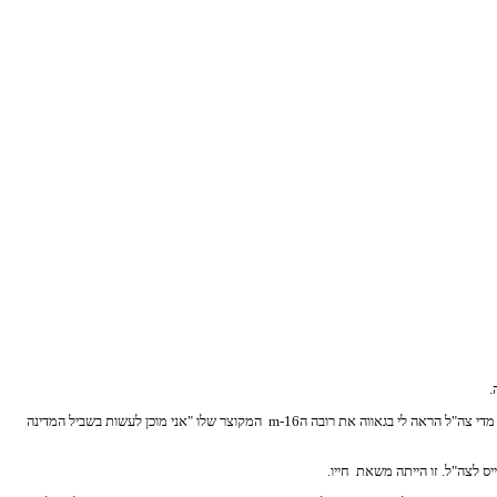
זה צחי, לוחם צנחנים לשעבר, בן הזקונים של שלמה וז'קלין אלחרר. אחרי שפגשתי את הוריו השבוע, כששמעתי מהם כיצד גידלו בדירה קטנה 18 ילדים, כאשר האב שלמה בגיל 65 לבוש עדיין מדי צה"ל הראה לי בגאווה את רובה הm-16 המקוצר שלו "אני מוכן לעשות בשביל המדינה