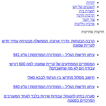
יהדות
השכנים של קש
תוצרת בית
תרבות וחינוך
צור קשר
ארכיון גיליונות
חדשות אחרונות
הרבה הבטחות, הדרך ארוכה: הממשלה מבטיחה עתיד חדש
לקריית שמונה
עיתון חדשות הגליל – המהדורה המודפסת | גליון 941
המספרים המפתיעים של קריית שמונה: למה 600 דורשי
עבודה הם לא מה שחשבתם?
חישוב מסלול מחדש: בין הג'קוזי לבבא סאלי
עיתון חדשות הגליל – המהדורה המודפסת | גליון 940
סערה בתיק להנגהל: עבודות שירות בלבד לאחד המעורבים
המרכזיים בקטטה