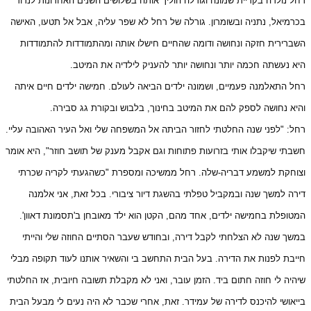
רחל נולדה בקריית שמונה וגורלה הוליך אותה בשלושים השנים האחרונות לנדוד
בכרמיאל, נתניה ובשומרון. גורלה של רחל לא שפר עליה, אבל אל תטעו, האישה
השברירית חזקה ונחושה ודומה שהחיים חישלו אותה ומהתמודדות להתמודדות
היא נעשתה חכמה יותר ונחושה יותר להעניק לילדיה את המיטב.
רחל התאלמנה פעמיים, ושמונה ילדים הביאה לעולם. חמישה ילדים חיים איתה
והיא נחושה לספק להם את המיטב בחינוך, בלבוש ובקורת גג סבירה.
רחל: "לפני שנה החלטתי לחזור הביתה אל המשפחה שלי ואל העיר האהובה עליי.
חשבתי שיקבלו אותי בזרועות פתוחות וגם אקבל מענק של תושב חוזר", היא אומר
וצוחקת למשמע דבריה-שלה. רחל ממשיכה ומספרת "כשהגעתי לקריה שכרתי
דירה למשך שנה ובמקביל טפלתי בהשגת דיור ציבורי. בכל זאת, אני אלמנה
המטופלת בחמישה ילדים, אחד מהם, הקטן הוא ילד מאובחן ב'תסמונת דאוון'.
במשך שנה לא הצלחתי לקבל דירה, ובחודש שעבר הסתיים החוזה שלי והייתי
חייבת לפנות את הדירה. בעל הבית התחשב בי והשאיר אותנו לעוד תקופה מבלי
שיהיה לי חוזה חתום ביד. הזמן עובר, ואני לא מקבלת תשובה חיובית, אז החלטתי
בייאושי להיכנס לדירה של עמידר. זאת, אחרי שכבר לא היה נעים לי מבעל הבית