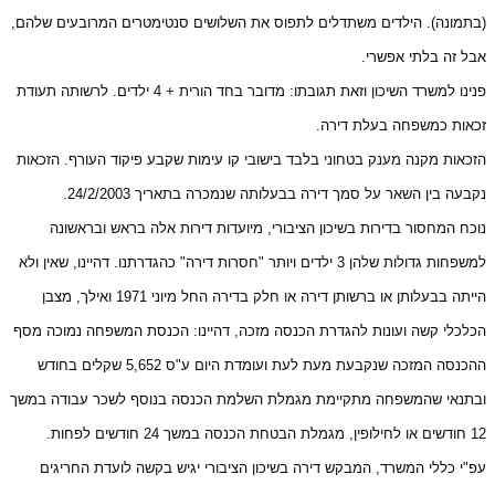
(בתמונה). הילדים משתדלים לתפוס את השלושים סנטימטרים המרובעים שלהם,
אבל זה בלתי אפשרי.
פנינו למשרד השיכון וזאת תגובתו: מדובר בחד הורית + 4 ילדים. לרשותה תעודת
זכאות כמשפחה בעלת דירה.
הזכאות מקנה מענק בטחוני בלבד בישובי קו עימות שקבע פיקוד העורף. הזכאות
נקבעה בין השאר על סמך דירה בבעלותה שנמכרה בתאריך 24/2/2003.
נוכח המחסור בדירות בשיכון הציבורי, מיועדות דירות אלה בראש ובראשונה
למשפחות גדולות שלהן 3 ילדים ויותר "חסרות דירה" כהגדרתנו. דהיינו, שאין ולא
הייתה בבעלותן או ברשותן דירה או חלק בדירה החל מיוני 1971 ואילך, מצבן
הכלכלי קשה ועונות להגדרת הכנסה מזכה, דהיינו: הכנסת המשפחה נמוכה מסף
ההכנסה המזכה שנקבעת מעת לעת ועומדת היום ע"ס 5,652 שקלים בחודש
ובתנאי שהמשפחה מתקיימת מגמלת השלמת הכנסה בנוסף לשכר עבודה במשך
12 חודשים או לחילופין, מגמלת הבטחת הכנסה במשך 24 חודשים לפחות.
עפ"י כללי המשרד, המבקש דירה בשיכון הציבורי יגיש בקשה לועדת החריגים