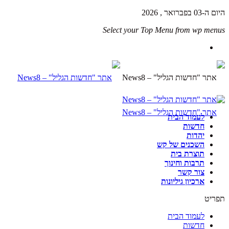
היום ה-03 בפברואר , 2026
Select your Top Menu from wp menus
לעמוד הבית
חדשות
יהדות
השכנים של קש
תוצרת בית
תרבות וחינוך
צור קשר
ארכיון גיליונות
תפריט
לעמוד הבית
חדשות