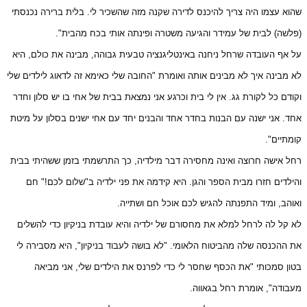
שהוא עצמו היה צריך להיכנס לדירה שקנה מזה שהשכיר לי. בלית ברירה נכנסתי
(פלשה) לבית של עמידר והגיעה משטרה ופינתה אותי בכח מהבית".
על אף העובדה שרחל ניחנה באינטליגנציה טבעית גבוהה, מבינה את כולם, היא
לא מבינה איך לא מבינים אותה ואומרת "החובה שלי כאימא זה לדאוג לילדים שלי
וקודם כל לקורת גג. אין לי בית וכרגע אני נמצאת בבית של אחי בו יש סלון וחדר
אחד. אני ישנה עם הבנות בחדר אחד והבנים יחד עם אחי ישנים בסלון על מיטת
קומתיים".
רחל אישה חרוצה ואינה מחסירה דבר מילדיה, כך התרשמתי בזמן ששהיתי בבית
והילדים חזרו מבית הספר והגן. היא קידמה את פני ילדיה ב"שלום לכם!" חם
ואוהב, ומיד התפנתה להגיש לכם אוכל חם ושתייה.
לא קל לה לרחל למלא את מחסורם של ילדיה והיא עובדת בניקיון כדי להשלים
את ההכנסה שלה מהביטוח הלאומי. "לא בושה לעבוד בניקיון", היא מסבירה לי
בטון סמכותי "את הכסף שחסר לי כדי לפרנס את הילדים שלי, אני מביאה
מעבודה", אומרת רחל בגאווה.