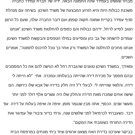
מברור שעשינו בעמידר עולה התמונה הבאה. ידיה של חברת עמידר כחברה
משכנת כבולות היות והיא הזרוע המבצעת של משרד השיכון. בשיחה עם מנהלת
סניף עמידר בקריית שמונה תקווה קופמן ועם דובר החברה עולה, שעם כל הרצון
הטוב לסייע לרחל, ידיהם כבולות והם כפופים להחלטות משרד השיכון "אנחנו
עומדים לרשותה של גב' כהן ומסייעים במילוי הטפסים והבקשות למשרד השיכון.
אנחנו מחכים להחלטה של המשרד ורק אחר-כך נוכל להיכנס לתמונה", אומרים
השניים.
ומאידך, במשרד השיכון טוענים שהגברת רחל לא הגישה להם את כל המסמכים
ובהם מסמך על מכירת דירה שהייתה בבעלותה ונמכרה. אתי: "לא הייתה לי
דירה, והלוואי שהייתה לי. לבעלי ז"ל היה חלק בדירה של אבא שלו כירושה. הם
שישה אחים שמכרו מאת הדירה והחלק שלו היה עשרים אלף דולר לפני יותר
מעשר שנים. הכסף, אתה מבין שנגמר מזמן. איפה זה ואיפה בעלות על דירה. עוד
דבר, כשעברתי לכרמיאל לפני שלושים שנה, גרתי בדיור ציבורי של עמיגור ואת
הדירה החזרתי כשעזבתי את המקום".
בביקור שערכנו בדירת האח מצאנו ארגזים וציוד ביתי מונחים במרפסת הבית