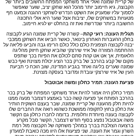
של קריית שמונה ואולי אחד משחקני המפתח החשובים ביותר של
הקבוצה, גיא חיימוב יותר מהכל הוא שחקן יציב, שוער שאפשר
לסמוך עליו שמעניק את השקט הנדרש לשחקני ההגנה וכמעט חף
מטעויות במשחקים שלו, יציבות אצל שוער היא אולי התכונה
החשובה ביותר שנדרשת ואת זה בהחלט יש לגיא חיימוב.
תגלית העונה: רועי קהת
– קשרה של קריית שמונה הגיע לקבוצה
בחלון ההעברות האחרון בינואר, כאשר הביאו את השחקן ממכבי
יבנה לקבוצה הצפונית כולם כולל כולם הרימו גבה והביעו פליאה על
ההחתמה המוזרה של איזי שירצקי שהביא שחקן חיזוק מהליגה
הלאומית, אך אט אט קהת סתם לכולם את הפיות בכך שתפס
מקום של קבע בהרכב של ברק בכר הציג יכולת מצוינת ואף כבש
שמונה שערים בליגה ואחד בגביע המדינה, שוב הוכח כי תביעת
העין של איזי שירצקי עובדת ומדובר בעסקה מצוינת.
פציעת העונה: תמיר כחלון ומשה אבוטבול
תמיר כחלון היה אמור להיות אחד משחקני המפתח של ברק בכר
בהרכב הפותח אך פציעה קשה כבר באמצע דצמבר מנעה ממנו
להיות חלק מהעונה של קריית שמונה, שבר בעצם השוקית הותיר
את כחלון בחוץ לתקופה ממושכת כשהוא רואה את החברים שלו
לקבוצה בעונה מיוחדת וחלומית. בדומה לחברו כחלון גם הקשר
משה אבוטבול נפצע בסוף חודש דצמבר, הקשר סבל מקרע
ברצועה הצולבת בברך במהלך משחקה של הקבוצה מול רמת
השרון וגמר את העונה. שני פציעות אלו היוו מכה כואבת למועדון