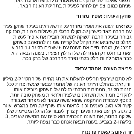
הצפוני שאיבד שני שחקנים משמעותיים לתקופה ארוכה מאד,
שניהם כמובן צפויים לחזור לפעילות בתחילת העונה הבאה.
שחקן העתיד: אופיר מזרחי
כשראינו העונה את אופיר מזרחי על הדשא ראינו בעיקר שחקן צעיר
עם הרבה מאד כישרון שטמון לו ברגליים, פעולות מצוינות, טכניקה
גבוהה ובעיקר הרבה תשוקה למשחק הובילו את אופיר לעשות
מהלכים שהביאו את הקהל של קריית שמונה להתאהב בשחקן
המבטיח, מזרחי סיים את העונה עם 6 שערים בליגה ו-1 בגביע
וזאת בהחלט רק ההתחלה של החלוץ הצעיר. בעונה הבאה הוא
כבר אמור להיות חלק בלתי נפרד מההרכב של ברק בכר.
פריצת העונה: אחמד עבאד
לא סתם שירצקי החליט להעלות את תג מחירו של החלוץ ל-2 מיליון
יורו, זאת בהחלט הייתה העונה של אחמד עבאד שעשה צרות לכל
הגנות הליגה, המהירות הבלתי רגילה של השחקן מובילה אותו
להקדים תמיד את השחקנים שלצידו ולראיית משחק טובה יותר,
בנוסף לעבודת ההתקפה שהוא עושה עבאד לא מפחד מעבודה
קשה ולא מעט פעמים זכינו לראות אותו שורף שטחים במגרש ועוזר
בהגנה, אך עם זאת הוא עדיין צריך לעבוד על הרגל המסיימת שלו
שלוקה בחסר, את העונה הנוכחית הוא סיים עם חמישה שערים, 3
בליגה ו-2 בגביע. בעונה הבאה אנחנו כבר נצפה ליותר.
זר העונה: קאסיו פרננדז