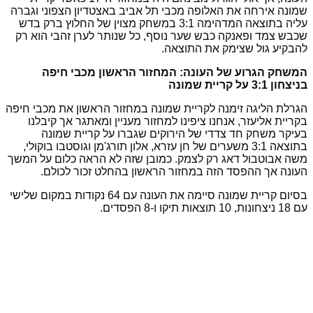
שמונה אירחה את האלופה מכבי תל אביב באצטדיון הצפוני וגברה
עליה בתוצאה המדהימה 3:1 במשחק מצוין של החלוץ ברק בדש
שכבש צמד ופאנקה כבש שער נוסף, כל שנותר לערן זהבי הוא רק
להבקיע גול שצימק את התוצאה.
המשחק הגרוע של העונה: המחזור הראשון מכבי חיפה
בניצחון 3:1 על קריית שמונה
הגרלת הליגה זימנה לקריית שמונה במחזור הראשון את מכבי חיפה
בקריית אליעזר, אנחנו ציפינו למחזור מעניין ומאתגר אך קיבלנו
בעיקר משחק חד צדדי של הירוקים שגברו על קריית שמונה
בתוצאה 3:1 משערים של חן עזרא, אלון תורג'מן וגוסטבו בוקולי,
משה אבוטבול דאג רק לצמק. כמובן שזה לא הראה כלום על המשך
העונה אך ההפסד הזה במחזור הראשון בהחלט זכור לכולם.
בסיום קריית שמונה סיימה את העונה עם 64 נקודות במקום שלישי
עם 18 ניצחונות, 10 תוצאות תיקו ו-8 הפסדים.