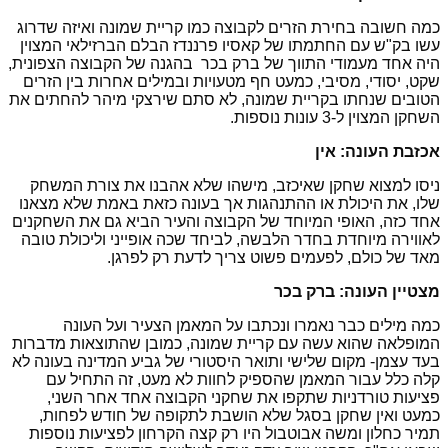
כמה חשובה בחירת הזרים לקבוצה כמו קריית שמונה ואיזה שדרוג
עשו בק"ש עם החתמתו של קאסיו פרננדז הבלם הברזילאי המצוין
היה אחד מעמודי התווך של ברק בכר בהגנה של הקבוצה הצפונית,
שקט, יסודי, מסיבי, כמעט חף מטעויות ובמילים אחרות בין הזרים
הטובים שנחתו בקריית שמונה, לא סתם שירצקי מיהר להחתים את
השחקן המצוין ל-3 עונות נוספות.
אכזבת העונה: אין
ניסו למצוא שחקן שאיכזב, מישהו שלא אהבנו את צורת המשחק
שלו, את היכולת או ההתנהגות אך בעונה כזאת באמת שלא מצאנו
אחד כזה, האופי המיוחד של הקבוצה והעיר הביא גם את השחקנים
לאווירה מיוחדת בחדר הלבשה, לביחד שכה אופייני וליכולת טובה
מאד של כולם, לפעמים פשוט צריך לדעת רק לפרגן.
מצטיין העונה: ברק בכר
כמה מילים כבר נאמרו ונכתבו על המאמן הצעיר ועל העונה
המופלאה שהוא עשה עם קריית שמונה, כמובן שהתוצאות מדברות
בעד עצמן- מקום שלישי ותואר היסטורי של גביע המדינה בעונה לא
קלה כלל עבור המאמן שהספיק לחוות לא מעט, זה התחיל עם
פציעות טורדניות שתקפו את שחקני הקבוצה אחד אחר השני,
כמעט ואין שחקן בסגל שלא הושבת לתקופה של חודש לפחות,
תמיר כחלון ומשה אבוטבול היו רק קצה הקרחון לפציעות נוספות