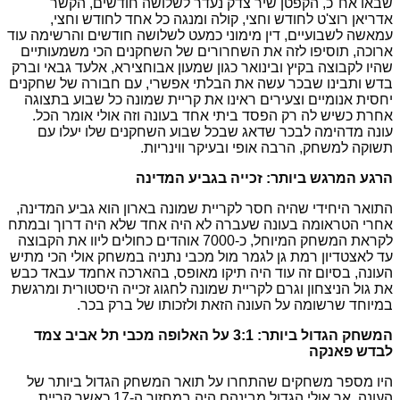
שבאו אח"כ, הקפטן שיר צדק נעדר לשלושה חודשים, הקשר
אדריאן רוצ'ט לחודש וחצי, קולה ומנגה כל אחד לחודש וחצי,
עמאשה לשבועיים, דין מימוני כמעט לשלושה חודשים והרשימה עוד
ארוכה, תוסיפו לזה את השחרורים של השחקנים הכי משמעותיים
שהיו לקבוצה בקיץ ובינואר כגון שמעון אבוחצירא, אלעד גבאי וברק
בדש ותבינו שבכר עשה את הבלתי אפשרי, עם חבורה של שחקנים
יחסית אנומיים וצעירים ראינו את קריית שמונה כל שבוע בתצוגה
אחרת כשיש לה רק הפסד ביתי אחד בעונה וזה אולי אומר הכל.
עונה מדהימה לבכר שדאג שבכל שבוע השחקנים שלו יעלו עם
תשוקה למשחק, הרבה אופי ובעיקר ווינריות.
הרגע המרגש ביותר: זכייה בגביע המדינה
התואר היחידי שהיה חסר לקריית שמונה בארון הוא גביע המדינה,
אחרי הטראומה בעונה שעברה לא היה אחד שלא היה דרוך ובמתח
לקראת המשחק המיוחל, כ-7000 אוהדים כחולים ליוו את הקבוצה
עד לאצטדיון רמת גן לגמר מול מכבי נתניה במשחק אולי הכי מתיש
העונה, בסיום זה עוד היה תיקו מאופס, בהארכה אחמד עבאד כבש
את גול הניצחון וגרם לקריית שמונה לחגוג זכייה היסטורית ומרגשת
במיוחד שרשומה על העונה הזאת ולזכותו של ברק בכר.
המשחק הגדול ביותר: 3:1 על האלופה מכבי תל אביב צמד
לבדש פאנקה
היו מספר משחקים שהתחרו על תואר המשחק הגדול ביותר של
העונה, אך אולי הגדול מבינהם היה במחזור ה-17 כאשר קריית