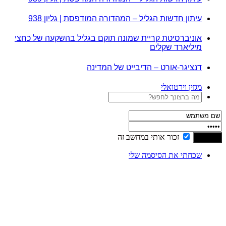
עיתון חדשות הגליל – המהדורה המודפסת | גליון 938
אוניברסיטת קריית שמונה תוקם בגליל בהשקעה של כחצי
מיליארד שקלים
דנציגר-אורט – הדיבייט של המדינה
מגזין וירטואלי
זכור אותי במחשב זה
שכחתי את הסיסמה שלי