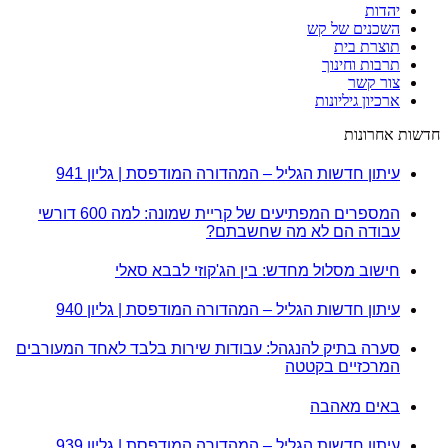
יהדות
השכנים של קש
תוצרת בית
תרבות וחינוך
צור קשר
ארכיון גיליונות
חדשות אחרונות
עיתון חדשות הגליל – המהדורה המודפסת | גליון 941
המספרים המפתיעים של קריית שמונה: למה 600 דורשי
עבודה הם לא מה שחשבתם?
חישוב מסלול מחדש: בין הג'קוזי לבבא סאלי
עיתון חדשות הגליל – המהדורה המודפסת | גליון 940
סערה בתיק להנגהל: עבודות שירות בלבד לאחד המעורבים
המרכזיים בקטטה
באים מאהבה
עיתון חדשות הגליל – המהדורה המודפסת | גליון 939