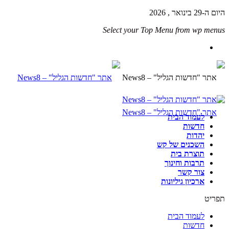
היום ה-29 בינואר , 2026
Select your Top Menu from wp menus
לעמוד הבית
חדשות
יהדות
השכנים של קש
תוצרת בית
תרבות וחינוך
צור קשר
ארכיון גיליונות
תפריט
לעמוד הבית
חדשות