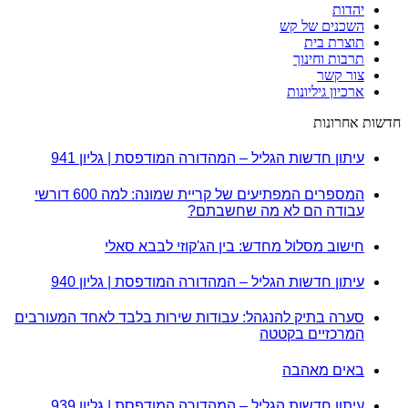
יהדות
השכנים של קש
תוצרת בית
תרבות וחינוך
צור קשר
ארכיון גיליונות
חדשות אחרונות
עיתון חדשות הגליל – המהדורה המודפסת | גליון 941
המספרים המפתיעים של קריית שמונה: למה 600 דורשי
עבודה הם לא מה שחשבתם?
חישוב מסלול מחדש: בין הג'קוזי לבבא סאלי
עיתון חדשות הגליל – המהדורה המודפסת | גליון 940
סערה בתיק להנגהל: עבודות שירות בלבד לאחד המעורבים
המרכזיים בקטטה
באים מאהבה
עיתון חדשות הגליל – המהדורה המודפסת | גליון 939