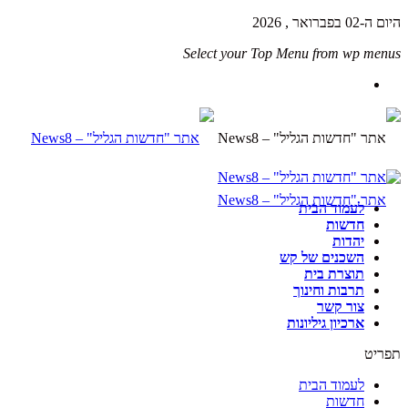
היום ה-02 בפברואר , 2026
Select your Top Menu from wp menus
לעמוד הבית
חדשות
יהדות
השכנים של קש
תוצרת בית
תרבות וחינוך
צור קשר
ארכיון גיליונות
תפריט
לעמוד הבית
חדשות