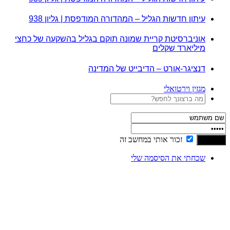
עיתון חדשות הגליל – המהדורה המודפסת | גליון 938
אוניברסיטת קריית שמונה תוקם בגליל בהשקעה של כחצי
מיליארד שקלים
דנציגר-אורט – הדיבייט של המדינה
מגזין וירטואלי
זכור אותי במחשב זה
שכחתי את הסיסמה שלי