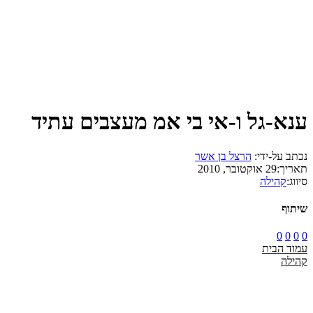
ענא-גל ו-אי בי אמ מעצבים עתיד
נכתב על-ידי:
הרצל בן אשר
תאריך:
29 אוקטובר, 2010
סיווג:
קהילה
שיתוף
0
0
0
0
עמוד הבית
קהילה