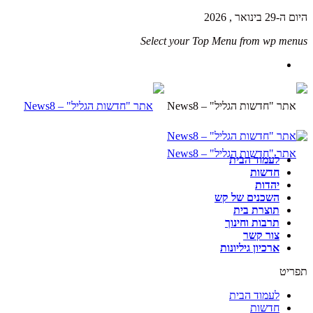
היום ה-29 בינואר , 2026
Select your Top Menu from wp menus
לעמוד הבית
חדשות
יהדות
השכנים של קש
תוצרת בית
תרבות וחינוך
צור קשר
ארכיון גיליונות
תפריט
לעמוד הבית
חדשות