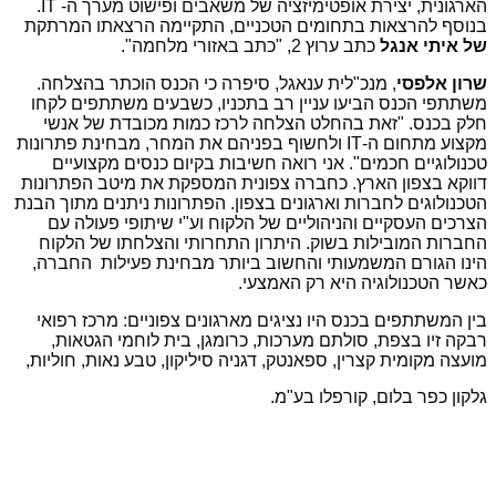
הארגונית, יצירת אופטימיזציה של משאבים ופישוט מערך ה-
IT
.
בנוסף להרצאות בתחומים הטכניים, התקיימה הרצאתו המרתקת
של איתי אנגל
כתב ערוץ 2, "כתב באזורי מלחמה".
שרון אלפסי
, מנכ"לית ענאגל, סיפרה כי הכנס הוכתר בהצלחה.
משתתפי הכנס הביעו עניין רב בתכניו, כשבעים משתתפים לקחו
חלק בכנס. "זאת בהחלט הצלחה לרכז כמות מכובדת של אנשי
מקצוע מתחום ה-
IT
ולחשוף בפניהם את המחר, מבחינת פתרונות
טכנולוגיים חכמים". אני רואה חשיבות בקיום כנסים מקצועיים
דווקא בצפון הארץ. כחברה צפונית המספקת את מיטב הפתרונות
הטכנולוגים לחברות וארגונים בצפון. הפתרונות ניתנים מתוך הבנת
הצרכים העסקיים והניהוליים של הלקוח וע"י שיתופי פעולה עם
החברות המובילות בשוק. היתרון התחרותי והצלחתו של הלקוח
הינו הגורם המשמעותי והחשוב ביותר מבחינת פעילות החברה,
כאשר הטכנולוגיה היא רק האמצעי.
בין המשתתפים בכנס היו נציגים מארגונים צפוניים: מרכז רפואי
רבקה זיו בצפת, סולתם מערכות, כרומגן, בית לוחמי הגטאות,
מועצה מקומית קצרין, ספאנטק, דגניה סיליקון, טבע נאות, חוליות,
גלקון כפר בלום, קורפלו בע"מ.