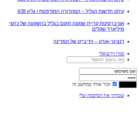
עיתון חדשות הגליל – המהדורה המודפסת | גליון 938
אוניברסיטת קריית שמונה תוקם בגליל בהשקעה של כחצי
מיליארד שקלים
דנציגר-אורט – הדיבייט של המדינה
מגזין וירטואלי
זכור אותי במחשב זה
שכחתי את הסיסמה שלי