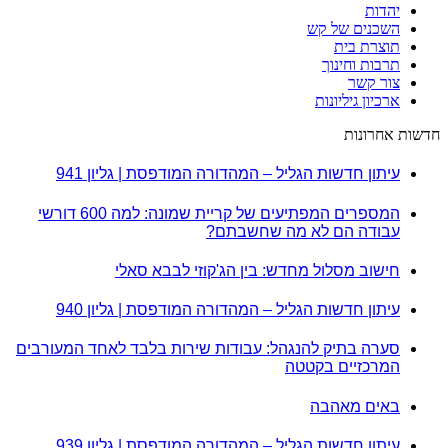
יהדות
השכנים של קש
תוצרת בית
תרבות וחינוך
צור קשר
ארכיון גיליונות
חדשות אחרונות
עיתון חדשות הגליל – המהדורה המודפסת | גליון 941
המספרים המפתיעים של קריית שמונה: למה 600 דורשי
עבודה הם לא מה שחשבתם?
חישוב מסלול מחדש: בין הג'קוזי לבבא סאלי
עיתון חדשות הגליל – המהדורה המודפסת | גליון 940
סערה בתיק להנגהל: עבודות שירות בלבד לאחד המעורבים
המרכזיים בקטטה
באים מאהבה
עיתון חדשות הגליל – המהדורה המודפסת | גליון 939