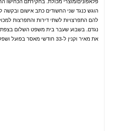
פלאפונים/מוצרי מכולת. בחקירתם הכחישו הח
הוגש כנגד שני החשודים כתב אישום ובקשה ל
להם התפרצויות לשתי דירות והתפרצות למכול
נגדם. בשבוע שעבר בית משפט השלום בצפת ה
את מאיר וקנין ל-33 חודשי מאסר בפועל ושפקובסקי ויקטור ל-30 חודשי מאסר בפועל.