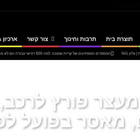
Select your 
תוצרת בית
תרבות וחינוך
צור קשר
ארכיון ג
יון 941
המספרים המפתיעים של קריית שמונה: למה 600 דורשי עבודה הם לא מה שחשבתם?
יון 940
סערה בתיק להנגהל: עבודות שירות בלבד לאחד המעורבים המרכזיים בק
יון 939
עיתון חדשות הגליל – המהדורה המודפסת | גליון 938
אוניברסיטת 
מעצר פורץ לרכב,
, מאסר בפועל לפ