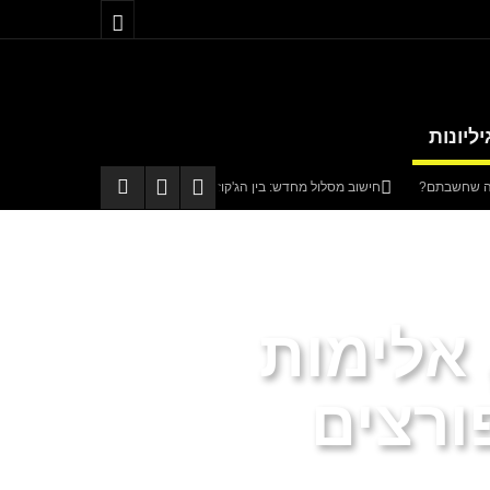
יליונות
חישוב מסלול מחדש: בין הג'קוזי לבבא סאלי
טטה
באים מאהבה
קריית שמונה תוקם בגליל בהשקעה של כחצי מיליארד שקלים
 אלימות
ורצים