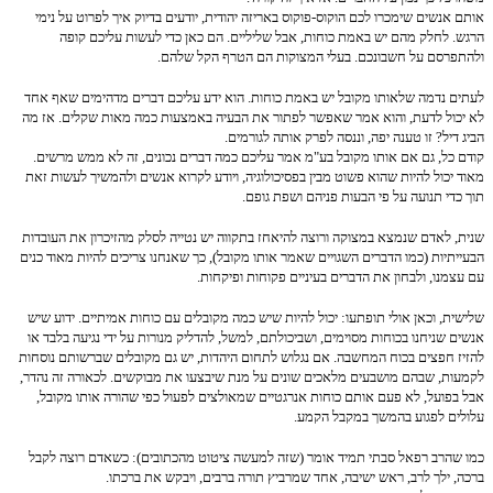
אותם אנשים שימכרו לכם הוקוס-פוקוס באריזה יהודית, יודעים בדיוק איך לפרוט על נימי
הרגש. לחלק מהם יש באמת כוחות, אבל שליליים. הם כאן כדי לעשות עליכם קופה
ולהתפרסם על חשבונכם. בעלי המצוקות הם הטרף הקל שלהם.
לעתים נדמה שלאותו מקובל יש באמת כוחות. הוא ידע עליכם דברים מדהימים שאף אחד
לא יכול לדעת, והוא אמר שאפשר לפתור את הבעיה באמצעות כמה מאות שקלים. אז מה
הביג דיל? זו טענה יפה, וננסה לפרק אותה לגורמים.
קודם כל, גם אם אותו מקובל בע"מ אמר עליכם כמה דברים נכונים, זה לא ממש מרשים.
מאוד יכול להיות שהוא פשוט מבין בפסיכולוגיה, ויודע לקרוא אנשים ולהמשיך לעשות זאת
תוך כדי תנועה על פי הבעות פניהם ושפת גופם.
שנית, לאדם שנמצא במצוקה ורוצה להיאחז בתקווה יש נטייה לסלק מהזיכרון את העובדות
הבעייתיות (כמו הדברים השגויים שאמר אותו מקובל), כך שאנחנו צריכים להיות מאוד כנים
עם עצמנו, ולבחון את הדברים בעיניים פקוחות ופיקחות.
שלישית, וכאן אולי תופתעו: יכול להיות שיש כמה מקובלים עם כוחות אמיתיים. ידוע שיש
אנשים שניחנו בכוחות מסוימים, ושביכולתם, למשל, להדליק מנורות על ידי נגיעה בלבד או
להזיז חפצים בכוח המחשבה. אם נגלוש לתחום היהדות, יש גם מקובלים שברשותם נוסחות
לקמעות, שבהם מושבעים מלאכים שונים על מנת שיבצעו את מבוקשים. לכאורה זה נהדר,
אבל בפועל, לא פעם אותם כוחות אנרגטיים שמאולצים לפעול כפי שהורה אותו מקובל,
עלולים לפגוע בהמשך במקבל הקמע.
כמו שהרב רפאל סבתי תמיד אומר (שזה למעשה ציטוט מהכתובים): כשאדם רוצה לקבל
ברכה, ילך לרב, ראש ישיבה, אחד שמרביץ תורה ברבים, ויבקש את ברכתו.