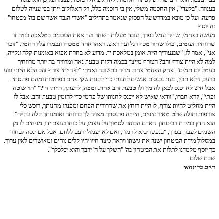
בענווה: "בלעדי", אין החכמה משלי, אין בי חוכמה כלל, רק האלוקים ייתן בפי ענייה לשלום
פרעה. ועל כן מובא במדרש על הפסוק שנאמר בתהילים "אשרי הגבר אשר שם בה' מבטחו"-
זה יוסף.
מעשה בפחמי, שהיה עמל בפרך, עובד מעלות השחר ועד צאת הכוכבים במלאכה בזויה זו
שרווחיה זעומים, וכולו שחור מכף רגל ועד ראש. ראהו אחד ממכריו ונכמרו עליו רחמיו. "זוכר
אני", אמר לו, "שבנעוריך היית אומן במלאכת יד. מדוע לא בחרת אפוא באומנות קלה ונקייה,
למה לא היית צורף זהב? הצורף מייצר בכמה דקות טבעת נאה ומרוויח בה יותר מרווחיך
בעמל יום תמים". צחק הפחמי צחוק מריר בתשובה ואמר: "לוּ הייתי צורף זהב הלא הייתי גווע
ברעב, הלא תבין, כעת נכנסים אנשים לחנותי כדי לקנות שקי פחם בפרוטות ומהם פרנסתי.
אבל איש לא יכנס לכאן להזמין ולו טבעת זהב אחת. וממה, לדעתך, הייתי חי?" "הוי שוטה
ופתי", קרא חברו, "וודאי שאיש לא ייכנס לחנותו של פחמי כדי להזמין טבעת זהב. אבל לוּ
היית מחליט להיות צורף, לוּ היית רוחץ את שחרורית הפחם ומפנהו מחנותך, רוכש כלי
צורפות ותולה שלט מאיר עיניים, הייתה פרנסתך מצויה לך ברווחה ואומנותך קלה ונקייה".
הוא הדין במידת הביטחון. האדם הבוחר לסמוך על עצמו, על כוחו ועוצם ידו, מניחים לו מן
השמים לעבוד בפרך, "בנפשו יביא לחמו", ואם לא יעמול ירעב ללחם. אבל אם ינסה לבחור
במסלול מידת הביטחון ישנה את גישתו ויראה כיצד חייו יהיו קלים נוחים ומאושרים לאין ערוך.
כך יוסף מלמדנו לתלות את הביטחון בה' "השלך על ה' יהבך והוא יכלכלך".
שבת שלום
חיים בר יוחאי