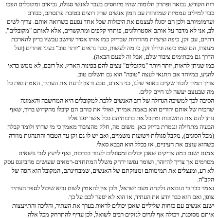
רוח הקודש, נבואה ופתרון חלומות שהיו מיוחסים בעבר לאנשי סגולה, נביאים ומקובלים הפכו
כבר למילים עממיות שמזוהות עם המון אנשים שרק רוצים בטובת פרנסתם, כבודם
וערמומיותם ולכן הם יסגלו לעצמם את היכולות שכל אחד נפעם כשרואה אותם. צריך לשים
לב, אני לא מדבר על אותם אסטרולוגים, פותחי קלפים ומתקשרים, אלא לאותם "מקובלים",
דתיים, עם זקן, כיפה וציציות מהודרות שבדיוק כמו אותו אסיר שיושב עכשיו בדיון להארכת
מעצרו, הם שמו כיפה וגידלו זקן, כי מה לעשות, ככה נראים "יותר טוב" בעיני אחרים (ועל
הדרך גם מכתימים ציבור שלם, אבל זה לפעם הבאה).
כמו שניתן לראות, יותר ויותר "מקובלים" צצים להם בפינות הארץ. אל רובם, לא ממש כדאי
להגיע, במיוחד אם התנאי לעצה "טובה" הוא גם תשלום טוב.
צריך תמיד לזכור שקיים באופי שלנו, בני האדם, טבע ורצון לדעת את העתיד, האמת ואת כל
מה שבעצם יעשה לנו חיים קלים.
הסיבה לכך למשיכה הגדולה של רוב האנשים ללכת למקובלים היא המחשבה והאמונה
שהכוח של אותם יהודים הוא באמת אמיתי, ואולי את כוחם הם קיבלו מהקדוש ברוך, שאף
נותן להם את התשובות ומקבל את ברכותיהם בכל אשר יפנו אליו.
הבעיה מתחילה ונגמרת בדיוק כאן. משום מה, חלק מהציבור מאמין כי מי שדתי ולומד קבלה
(מכל הסוגים), מקבל סגולות וישועות משמיים, ואם יש לו גם זקן עד הטבור והתנהגות מוזרה
כשהוא עוצם את העיניים, אז בכלל הוא הבבא סאלי.
אמנם ישנם כמה צדיקים שאכן יכולים ומסוגלים לעזור בברכות, ואף לייעץ לגבי נושאים
מסוימים אך צריך להיזהר, ושומר נפשו ירחק משלל המתחזים-רמאים שעושים מהביזנס עסק
לא רע, ומנצלים את תמימותם ומצוקתם של האנשים, שמבחינתם, המקובל הוא הפה של
הקב"ה.
נאמר כבר כי הנבואה נלקחה מעם ישראל, ולכן אין להאמין לשום נביא שיכול לספר העתיד
צופן, ואם הוא כבר יודע את העתיד, אז הוא לא יספר לכם על כך.
ישנם אנשים עם כוחות שליליים שאכן יכולים לראות בערך את העתיד, והליכה והתייעצות
איתם מסוכנת, ויכולה אף לגרום לנזקים רבים לשואל, לכן עדיף להתרחק מכל אלה