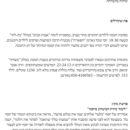
שיהיה בהצלחה.
פה-שקווילים
מסיבת חנוכה לילדים תתקיים מחר בערב, במסגרת לימוד "אבות ובנים" בכולל "כה-לחי"
בשעה 19:30. יוסי שקד (ארגון "תפארת") מבטיח הרבה הפתעות ופרסים לילדים הקטנים,
שיזכו לשמוע דברי תורה מפי רבנים מהעיר ולחוות את קסמו המיוחד של חג החנוכה.
מקומות אחרונים נשארו לסמינר משפחות מרתק שיתקיים בשבת חנוכה, במלון "מצודה"
(טבריה). הסמינר יתקיים בין התאריכים ה-22-24.12. המרצים שמשתתפים: הרב אבנר
קוואס, הרב ארם צובא (הידברות) ועוד. עלות כוללת פנסיון מלא לזוג. 1250 שקלים. לילד
315. לפרטים והרשמה – 050-4100563 (אודט)
פרשת מקץ
"לימוד מידת הביטחון מיוסף"
אמירתו של יוסף "בלעדי אלוקים יענה את שלום פרעה", מראה את ביטחונו הגמור של יוסף
בה'. כשעומד הוא לפני פרעה ומשבח אותו "שמעתי עליך שתאכל לפתור את חלומי", ישנה
בידו הזדמנות מצוינת לבקש מאת המלך להוציא אותו מאפלה לאורה! אך יוסף יודע לעצור
בעד עצמו. הוא יודע שהידע לפתור חלומות לא הגיע אליו בזכות עצמו ועל כן הוא עונה