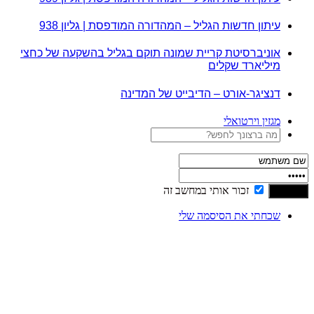
עיתון חדשות הגליל – המהדורה המודפסת | גליון 938
אוניברסיטת קריית שמונה תוקם בגליל בהשקעה של כחצי
מיליארד שקלים
דנציגר-אורט – הדיבייט של המדינה
מגזין וירטואלי
זכור אותי במחשב זה
שכחתי את הסיסמה שלי