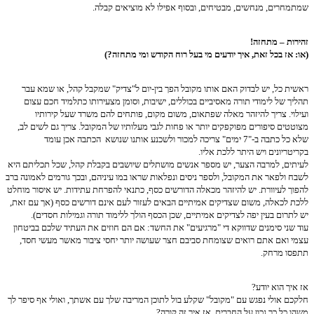
שמתמחרים, מנחשים, מבטיחים, ובסוף אפילו לא מוציאים קבלה.
זהירות – מתחזה!
(או: אז בכל זאת, איך יודעים מי בעל רוח הקודש ומי מתחזה?)
ראשית כל, יש לבדוק האם אותו מקובל הפך בין-יום ל"צדיק" שמקבל קהל, או שמא עבר
תהליך של לימודי תורה מאסיביים בכוללים, ישיבות, וסומן מצעירותו כתלמיד חכם עצום
ועילוי. צריך להיזהר מאלה שפתאום, משום מקום, פותחים להם משרד שעל קירותיו
מצוטטים סיפורים מפוקפקים יותר או פחות לגבי מעלותיו של המקובל. צריך גם לשים לב,
שלא כל כתבה ב-"7 ימים" צריכה למכור ולשכנע אותנו שנושא הכתבה אכן עומד
בקריטריונים ויש היתר ללכת אליו.
לעיתים, למרבה הצער, יש מספר אנשים מושתלים שיושבים בקבלת קהל, שכל תכליתם היא
לשבח ולפאר את המקובל, ולספר ניסים ונפלאות שראו במו עיניהם, ובכך גורמים לאמונה ברב
להפוך לעיוורת. יש להיזהר מכאלה הדורשים כסף, כתנאי להפרחת עתידות. יש איסור מוחלט
ללכת לכאלה, משום שצדיקים אמיתיים הבאים לעזור לעם אינם דורשים כסף (אך עם זאת,
יש לתרום בעין יפה לצדיקים אמיתיים, שכן הכסף הולך ללימוד תורה וגמילות חסדים).
עוד שני סימנים שדווקא די "מרגיעים" את החשד: אם הם חוזים את העתיד שלכם בביטחון
עצמי ואם אתם רואים שצומחת סביבם חצר שעושה יותר יחסי ציבור מאשר מעשי חסד,
תתפסו מרחק.
אז איך הוא יודע?
חלקכם אולי נפגש עם "מקובל" שקלע בול לתוכן המריבה שלך עם אשתך, ואולי אף סיפר לך
משהו כל כך נכון על החברים. אז איך זה קורה?