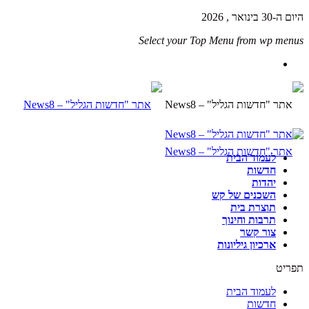
היום ה-30 בינואר , 2026
Select your Top Menu from wp menus
לעמוד הבית
חדשות
יהדות
השכנים של קש
תוצרת בית
תרבות וחינוך
צור קשר
ארכיון גיליונות
תפריט
לעמוד הבית
חדשות