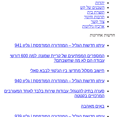
יהדות
השכנים של קש
תוצרת בית
תרבות וחינוך
צור קשר
ארכיון גיליונות
חדשות אחרונות
עיתון חדשות הגליל – המהדורה המודפסת | גליון 941
המספרים המפתיעים של קריית שמונה: למה 600 דורשי
עבודה הם לא מה שחשבתם?
חישוב מסלול מחדש: בין הג'קוזי לבבא סאלי
עיתון חדשות הגליל – המהדורה המודפסת | גליון 940
סערה בתיק להנגהל: עבודות שירות בלבד לאחד המעורבים
המרכזיים בקטטה
באים מאהבה
עיתון חדשות הגליל – המהדורה המודפסת | גליון 939