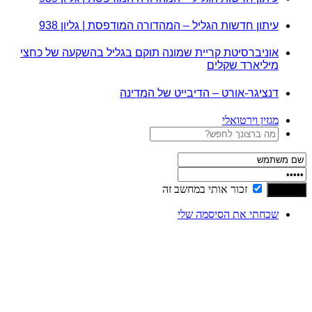
עיתון חדשות הגליל – המהדורה המודפסת | גליון 938
אוניברסיטת קריית שמונה תוקם בגליל בהשקעה של כחצי
מיליארד שקלים
דנציגר-אורט – הדיבייט של המדינה
מגזין וירטואלי
זכור אותי במחשב זה
שכחתי את הסיסמה שלי