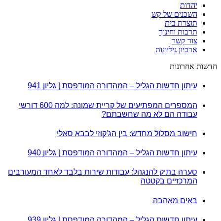
יהדות
השכנים של קש
תוצרת בית
תרבות וחינוך
צור קשר
ארכיון גיליונות
חדשות אחרונות
עיתון חדשות הגליל – המהדורה המודפסת | גליון 941
המספרים המפתיעים של קריית שמונה: למה 600 דורשי
עבודה הם לא מה שחשבתם?
חישוב מסלול מחדש: בין הג'קוזי לבבא סאלי
עיתון חדשות הגליל – המהדורה המודפסת | גליון 940
סערה בתיק להנגהל: עבודות שירות בלבד לאחד המעורבים
המרכזיים בקטטה
באים מאהבה
עיתון חדשות הגליל – המהדורה המודפסת | גליון 939