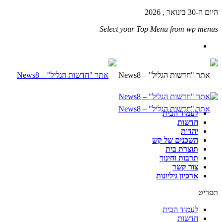
היום ה-30 בינואר , 2026
Select your Top Menu from wp menus
לעמוד הבית
חדשות
יהדות
השכנים של קש
תוצרת בית
תרבות וחינוך
צור קשר
ארכיון גיליונות
תפריט
לעמוד הבית
חדשות