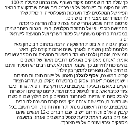
כך עולה מדוח שפרסם פיקוד העורף שבו נבחנו למעלה מ-100
רשויות מקומיות בישראל על פי פרמטרים שונים שבדקו את המצב
הפיזי של המקלטים לצד הערכות האוכלוסייה והיכולת שלה
להתמודד עם מצבי חירום שונים.
פרסום הדוח שבוע אחרי שהמועצה קיבלה הודעה כי זכתה
בחמישה כוכבי יופי על תחזוקת מקלטים, הציון הגבוה ביותר שניתן
במסגרת פרויקט משותף של פקוד העורף ושל המועצה לישראל
יפה.
הציון הגבוה הוא בזכות ההשקעה הרבה בתחום הביטחון מאז
מלחמת לבנון השנייה ולאורך שנים ארוכות קודם לכן. ראש
המועצה,
אהרון ולנסי
העומד בראשות המועצה זה מספר עשורים
אומר
:
"אנחנו מעסיקים מעגלים רחבים מאוד של תושבים
בהיערכות לחירום, כך שבזמן אמת לאנשים רבים יש תפקיד ואינם
בורחים אלא נשארים לתמוך בקהילה".
קב"ט המועצה,
אסף לנגלבן
האמון על יישום תוכניות החירום
ויישומן אומר: "אנחנו עסוקים בהכשרת מקלטים, שדרוג הציוד
הקיים במועצה ובעיקר בקיבוצים כמו תיקי ציוד רפואי, גרורי כיבוי,
ציוד לכיבוי אש, ציוד לטיפול במים ועוד. קיימנו קורסים והכשרות
לאוכלוסיות הייעודיות. לאחרונה הסתיים קורס חילוץ שבו הוכשרו
45 תושבים, מדי שנה אנחנו מקיימים קורס הכשרה לדוברים
בקיבוצים, עזרה ראשונה, מנהלות רווחה וחינוך. והכי חשוב, בכל
קיבוץ פועל צוות חירום יישובי שבו חברים כ-12 אנשים שהם
אמורים ברגע האמת לדעת לטפל בתושבים ואנחנו במועצה
מספקים גיבוי ועוזרים על פי הצורך".