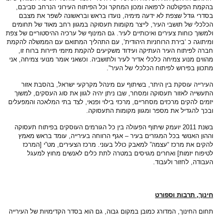
בהקמת
הפקולטה
לרפואה
ומכון
המחקר
וכל
הפיתוח
העירוני
הנרחב
סביבם
,
בסדרי
גודל
שצפת
לא
ידעה
מימיה
,
נועדו
בראש
ובראשונה
לשפר
את
מצבם
הכלכלי
של
תושבי
העיר
,
לייצר
מקומות
תעסוקה
במגוון
רחב
מאוד
של
תחומים
ולמשוך
כוחות
צעירים
ואיכותיים
לעיר
.
גם
המינוף
של
ערכיה
ההיסטוריים
של
צפת
ומיתוגה
כ
‘
בירת
הרוחניות
היהודית
’,
עם
התהליך
המתואם
עם
הממשלה
להקמת
חברה
לפיתוח
העיר
העתיקה
ועידוד
משקיעים
להקמת
מיזמי
תיירות
ברוח
זו
,
מהווים
מנוע
צמיחה
כלכלי
אדיר
לעיר
ולתושביה
.
וכשאני
אומר
מנועי
צמיחה
,
אני
מתכוון
בפירוש
לפיתוח
הכלכלי
של
העיר
”.
העירייה
עוסקת
בין
היתר
,
בשיתוף
עם
מינהל
מקרקעי
ישראל
,
בהסבת
אזור
התעשייה
לאזור
תעסוקה
ומסחר
,
שבו
ניתן
יהיה
לגוון
את
סוג
העסקים
,
למשוך
יזמים
להקים
מרכזים
מסחריים
,
מרכזי
בילוי
ופנאי
,
לצד
בתי
המלאכה
והמפעלים
ובכך
להגדיל
את
מספר
ומגוון
מקומות
התעסוקה
.
בשנת
2011
יועמק
שיתוף
הפעולה
בין
כל
הגורמים
העוסקים
בפיתוח
תעסוקה
וההון
האנושי
בכל
המגזרים
בעיר
–
אגף
הרווחה
בעירייה
,
עומד
בראש
מאמץ
להקים
את
מרכז
“
עצמה
”
למאבק
כולל
בעוני
.
מרכז
הצעירים
,
מט
”
י
[
המרכז
לטיפוח
יזמות
]
ואחרים
מגויסים
במטרה
לתת
כלים
לאנשים
מחוץ
למעגל
העבודה
,
לחזור
ולעבוד
.
חינוך
,
תרבות
וספורט
תחום
החינוך
,
המדורג
כמובן
במקום
גבוה
,
גם
הוא
בסדר
הקדימויות
של
העירייה