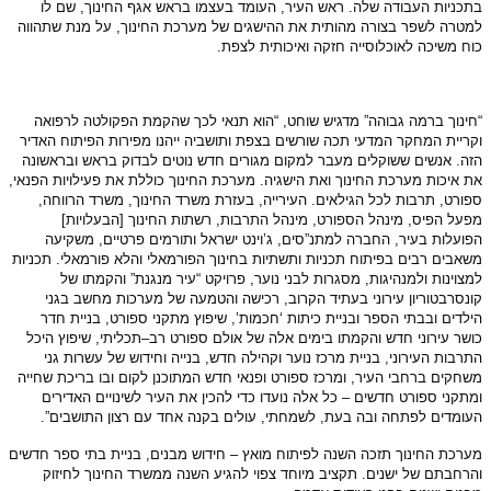
בתכניות
העבודה
שלה
.
ראש
העיר
,
העומד
בעצמו
בראש
אגף
החינוך
,
שם
לו
למטרה
לשפר
בצורה
מהותית
את
ההישגים
של
מערכת
החינוך
,
על
מנת
שתהווה
כוח
משיכה
לאוכלוסייה
חזקה
ואיכותית
לצפת
.
“
חינוך
ברמה
גבוהה
”
מדגיש
שוחט
, “
הוא
תנאי
לכך
שהקמת
הפקולטה
לרפואה
וקריית
המחקר
המדעי
תכה
שורשים
בצפת
ותושביה
ייהנו
מפירות
הפיתוח
האדיר
הזה
.
אנשים
ששוקלים
מעבר
למקום
מגורים
חדש
נוטים
לבדוק
בראש
ובראשונה
את
איכות
מערכת
החינוך
ואת
הישגיה
.
מערכת
החינוך
כוללת
את
פעילויות
הפנאי
,
ספורט
,
תרבות
לכל
הגילאים
.
העירייה
,
בעזרת
משרד
החינוך
,
משרד
הרווחה
,
מפעל
הפיס
,
מינהל
הספורט
,
מינהל
התרבות
,
רשתות
החינוך
[
הבעלויות
]
הפועלות
בעיר
,
החברה
למתנ
”
סים
,
ג
’
וינט
ישראל
ותורמים
פרטיים
,
משקיעה
משאבים
רבים
בפיתוח
תכניות
ותשתיות
בחינוך
הפורמאלי
והלא
פורמאלי
.
תכניות
למצוינות
ולמנהיגות
,
מסגרות
לבני
נוער
,
פרויקט
“
עיר
מנגנת
”
והקמתו
של
קונסרבטוריון
עירוני
בעתיד
הקרוב
,
רכישה
והטמעה
של
מערכות
מחשב
בגני
הילדים
ובבתי
הספר
ובניית
כיתות
‘
חכמות
’,
שיפוץ
מתקני
ספורט
,
בניית
חדר
כושר
עירוני
חדש
והקמתו
בימים
אלה
של
אולם
ספורט
רב
–
תכליתי
,
שיפוץ
היכל
התרבות
העירוני
,
בניית
מרכז
נוער
וקהילה
חדש
,
בנייה
וחידוש
של
עשרות
גני
משחקים
ברחבי
העיר
,
ומרכז
ספורט
ופנאי
חדש
המתוכנן
לקום
ובו
בריכת
שחייה
ומתקני
ספורט
חדשים
–
כל
אלה
נועדו
כדי
להכין
את
העיר
לשינויים
האדירים
העומדים
לפתחה
ובה
בעת
,
לשמחתי
,
עולים
בקנה
אחד
עם
רצון
התושבים
”.
מערכת
החינוך
תזכה
השנה
לפיתוח
מואץ
–
חידוש
מבנים
,
בניית
בתי
ספר
חדשים
והרחבתם
של
ישנים
.
תקציב
מיוחד
צפוי
להגיע
השנה
ממשרד
החינוך
לחיזוק