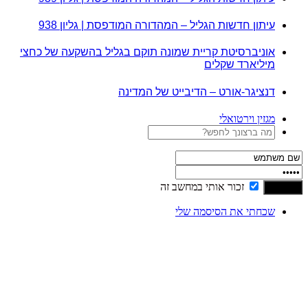
עיתון חדשות הגליל – המהדורה המודפסת | גליון 938
אוניברסיטת קריית שמונה תוקם בגליל בהשקעה של כחצי
מיליארד שקלים
דנציגר-אורט – הדיבייט של המדינה
מגזין וירטואלי
זכור אותי במחשב זה
שכחתי את הסיסמה שלי