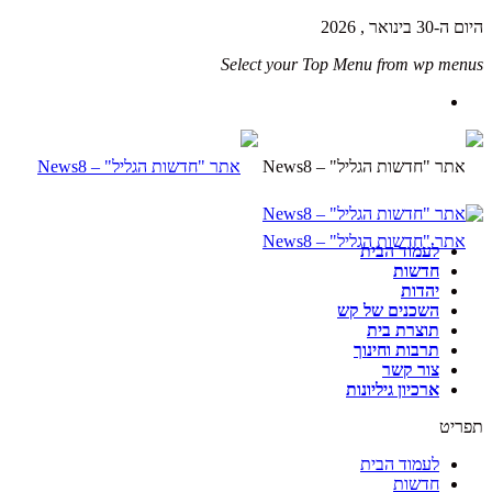
היום ה-30 בינואר , 2026
Select your Top Menu from wp menus
לעמוד הבית
חדשות
יהדות
השכנים של קש
תוצרת בית
תרבות וחינוך
צור קשר
ארכיון גיליונות
תפריט
לעמוד הבית
חדשות