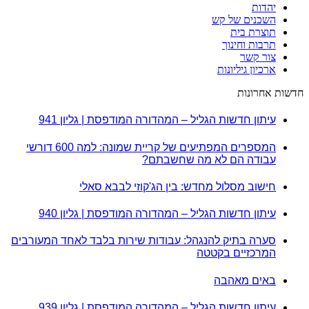
יהדות
השכנים של קש
תוצרת בית
תרבות וחינוך
צור קשר
ארכיון גיליונות
חדשות אחרונות
עיתון חדשות הגליל – המהדורה המודפסת | גליון 941
המספרים המפתיעים של קריית שמונה: למה 600 דורשי
עבודה הם לא מה שחשבתם?
חישוב מסלול מחדש: בין הג'קוזי לבבא סאלי
עיתון חדשות הגליל – המהדורה המודפסת | גליון 940
סערה בתיק להנגהל: עבודות שירות בלבד לאחד המעורבים
המרכזיים בקטטה
באים מאהבה
עיתון חדשות הגליל – המהדורה המודפסת | גליון 939