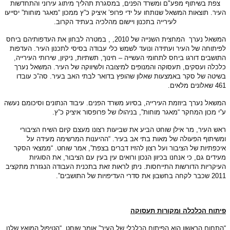
צפת
בשיתוף
מפע"ם
ומשרד
הפנים
, במסגרת
תהליך
מיתוג
עירוני
והתחדשות
העיר
. תוצאות
המשאל
שנותחו
על
ידי
פרופ
’ איציק
כ
”ץ
ממכון
“מאגר
מוחות
” יסייעו
לעירייה
בתכנון
ויישום
מהלכיה
בעתיד
הקרוב
.
המשאל נערך
המחצית
השנייה
של
2010, ,
במטרה
לבחון
את
העדפותיהם
ביחס
לפיתוחה
של
העיר
ועתידה
ונועד
לשמש
כלי
עבודה
בסיסי
לתכנון
העיר
.
העדפות
התושבים
דורגו
ביחס
לתחומי
העשייה
–
חינוך
,
תשתיות
,
ניקיון
,
שירותי
העירייה
,
כלכלה
ועסקים
,
תעסוקה
והמנופים
למיצובה
ולשיווקה
של
העיר
.
המשאל
נערך
בשיטה
של
סקר
באמצעות
שאלון
שהופץ
בדואר
לבתי
האב
בעיר
.
סה
”
כ
עובדו
461
שאלונים
מלאים
.
המשאל
נערך
ביוזמת
העירייה
,
בסיוע
משרד
הפנים
.
עיבוד
הנתונים
וסיכומם
נעשה
ע
”
י
מכון
המחקר
“
מאגר
מוחות
”,
בניהולו
של
פרופסור
איציק
כ
”
ץ
.
ראש
העיר
,
מר
אילן
שוחט
הביע
את
שביעות
רצונו
מעצם
קיום
השיח
הציבורי
ומשיתוף
הפעולה
של
מאות
בתי
אב
בעיר
. “
ההיענות
המרשימה
מעידה
על
איכפתיות
של
הציבור
ועל
רצון
להזיז
דברים
בצפת
”,
אמר
שוחט
. “
ממצאי
הסקר
מעידים
גם
,
כי
אנחנו
בכיוון
הנכון
ורואים
עין
בעין
עם
הציבור
,
את
הסוגיות
העיקריות
הדורשות
התייחסות
.
ניתן
לראות
זאת
בתכנית
העבודה
הנגזרת
מתקציב
2011
שכבר
לקחה
בחשבון
את
סדרי
העדיפויות
של
התושבים
”.
פיתוח
הכלכלה
ומקורות
תעסוקה
“
התחום
הראשון
הוא
הפיתוח
הכלכלי
של
העיר
”
אומר
שוחט
. “
הטיפול
המואץ
שלנו