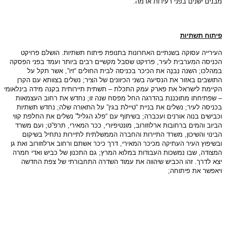
מבנים
ישנים
בפני
רעידות
אדמה
.
פיתוח
תשתיות
העירייה
עסוקה
בשנתיים
האחרונות
בתנופת
פיתוח
תשתיות
.
הושלם
פרויקט
הכניסה
המערבית
לעיר
,
פרויקט
שסבל
מקשיים
רבים
ביותר
ועמד
בפני
הפסקה
במהלכו
;
השנה
נִבנֶה
את
הכיכר
בכניסה
לבית
החולים
“
זיו
”,
אשר
תקל
על
התושבים
באזור
את
הנסיעה
בשני
הכיוונים
של
הציר
;
נשלים
בצוותא
עם
הקרן
הקיימת
לישראל
את
פארק
עמק
התכלת
–
תשתית
תיירותית
בקנה
מידה
בינלאומי
–
שפתיחתו
מתוכננת
בהדרגה
החל
מפסח
שנה
זו
;
נחדש
את
רחוב
העצמאות
בכניסה
לעיר
;
נשלים
את
בניית
“
טיילת
בגין
”
על
התאורה
שלה
;
נחדש
תשתיות
וכבישים
בנוה
אורנים
ועכברה
;
בשיתוף
עם
“
פלג
הגליל
”
נשלים
את
החלפת
קווי
הביוב
והמים
ברחובות
ארלוזורוב
,
מונטיפיורי
,
ככר
המאירי
,
תרפ
”
ט
;
ועם
משרד
הבינוי
והשיכון
,
משרד
התיירות
והחברה
הממשלתית
לתיירות
נתחיל
בשיקום
ובשיפוץ
העיר
העתיקה
מכיכר
המאירי
,
דרך
כיכר
אשתם
ורחוב
ארלוזורוב
ואת
גן
המצודה
,
שבו
נמשכות
העבודות
במלוא
המרץ
;
גם
התכנון
של
כביש
ואדי
חמרה
יצא
לדרך
.
זהו
הכביש
שיהווה
את
עמוד
השדרה
התחבורתי
של
צפת
החדשה
ויאפשר
את
פיתוחה
;