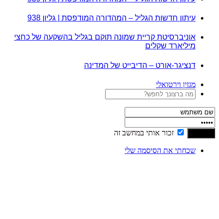
עיתון חדשות הגליל – המהדורה המודפסת | גליון 938
אוניברסיטת קריית שמונה תוקם בגליל בהשקעה של כחצי
מיליארד שקלים
דנציגר-אורט – הדיבייט של המדינה
מגזין וירטואלי
זכור אותי במחשב זה
שכחתי את הסיסמה שלי