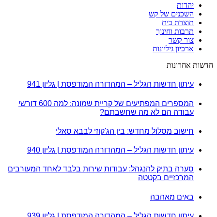
יהדות
השכנים של קש
תוצרת בית
תרבות וחינוך
צור קשר
ארכיון גיליונות
חדשות אחרונות
עיתון חדשות הגליל – המהדורה המודפסת | גליון 941
המספרים המפתיעים של קריית שמונה: למה 600 דורשי
עבודה הם לא מה שחשבתם?
חישוב מסלול מחדש: בין הג'קוזי לבבא סאלי
עיתון חדשות הגליל – המהדורה המודפסת | גליון 940
סערה בתיק להנגהל: עבודות שירות בלבד לאחד המעורבים
המרכזיים בקטטה
באים מאהבה
עיתון חדשות הגליל – המהדורה המודפסת | גליון 939