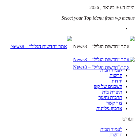
היום ה-30 בינואר , 2026
Select your Top Menu from wp menus
לעמוד הבית
חדשות
יהדות
השכנים של קש
תוצרת בית
תרבות וחינוך
צור קשר
ארכיון גיליונות
תפריט
לעמוד הבית
חדשות