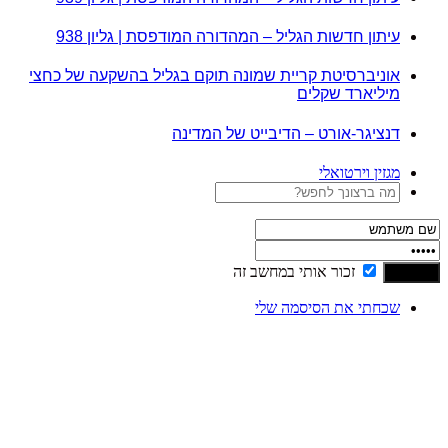
עיתון חדשות הגליל – המהדורה המודפסת | גליון 938
אוניברסיטת קריית שמונה תוקם בגליל בהשקעה של כחצי
מיליארד שקלים
דנציגר-אורט – הדיבייט של המדינה
מגזין וירטואלי
זכור אותי במחשב זה
שכחתי את הסיסמה שלי