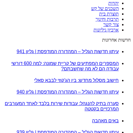
יהדות
השכנים של קש
תוצרת בית
תרבות וחינוך
צור קשר
ארכיון גיליונות
חדשות אחרונות
עיתון חדשות הגליל – המהדורה המודפסת | גליון 941
המספרים המפתיעים של קריית שמונה: למה 600 דורשי
עבודה הם לא מה שחשבתם?
חישוב מסלול מחדש: בין הג'קוזי לבבא סאלי
עיתון חדשות הגליל – המהדורה המודפסת | גליון 940
סערה בתיק להנגהל: עבודות שירות בלבד לאחד המעורבים
המרכזיים בקטטה
באים מאהבה
עיתון חדשות הגליל – המהדורה המודפסת | גליון 939