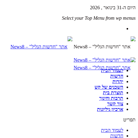
היום ה-31 בינואר , 2026
Select your Top Menu from wp menus
לעמוד הבית
חדשות
יהדות
השכנים של קש
תוצרת בית
תרבות וחינוך
צור קשר
ארכיון גיליונות
תפריט
לעמוד הבית
חדשות