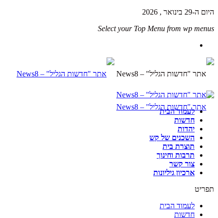
היום ה-29 בינואר , 2026
Select your Top Menu from wp menus
לעמוד הבית
חדשות
יהדות
השכנים של קש
תוצרת בית
תרבות וחינוך
צור קשר
ארכיון גיליונות
תפריט
לעמוד הבית
חדשות