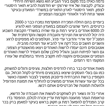
נדמה כאילו בכל מקום בעיר הגביע הוא נושא השיחה היחידי
ובצדק. לקבוצה של איזי שירצקי יש הזדמנות להביא תואר היסטורי
לצפון, תואר היסטורי לארון התארים במשרדי המועדון ובעיקר
אושר ונחת לעיר ולאוהדי הקבוצה הצפוניים.
ביומיים בהם החלה המכירה המוקדמת נמכרו כבר כ-2000
כרטיסים, היעד שהציבו לעצמם במועדון הצפוני הוא להגיע
לכ-6000 אוהדים ביציעי רמת גן ומי שהיה במשרדי הקבוצה השבוע
היה יכול להרגיש את הטירוף והעבודה הקשה והקדחתנית של
המנכ"ל יוסי אדרי והדובר עדי פרג', הטלפונים לא מפסיקים לרגע
והשניים חושבים בכל דקה איך להביא עוד תמיכה מהבית.
אוטובוסים חינם יעמדו לרשות האוהדים ויצאו מהאצטדיון הצפוני,
גם השר לפיתוח הנגב והגליל סילבן שלום העמיד לרשות האוהדים
הצפוניים אוטובוסים והקצה לזה תקציב מיוחד בהמלצתו של עוזרו
המקומי רמי רחמים.
מאות אוהדים כבר בחרו להדפיס חולצות, צעיפים ודגלים למשחק,
כמו גם בעלי העסקים שיצאו במבצעים מיוחדים לקהל הכחול, גם
הקמפיין ברשת החברתית פייסבוק ממשיך לצבור תאוצה כאשר
בכל יום עוד עשרות אוהדים ממשיכים להחליף את תמונת הפרופיל
ולהעלות תמונות של הכרטיסים אותם רכשו.
אחרי כל זה נשאר רק לשחקנים לעשות את העבודה על הדשא,
טראומת הגמר מהעונה הקודמת עדיין זכורה לכולם, ההפסד בדו
קרב הפנדלים להפועל רמת גן חקוק בראש בעיקר למאמן ברק בכר