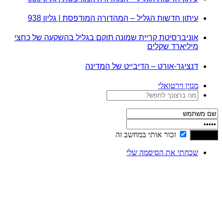
עיתון חדשות הגליל – המהדורה המודפסת | גליון 938
אוניברסיטת קריית שמונה תוקם בגליל בהשקעה של כחצי
מיליארד שקלים
דנציגר-אורט – הדיבייט של המדינה
מגזין וירטואלי
זכור אותי במחשב זה
שכחתי את הסיסמה שלי