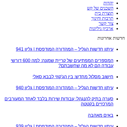
יהדות
השכנים של קש
תוצרת בית
תרבות וחינוך
צור קשר
ארכיון גיליונות
חדשות אחרונות
עיתון חדשות הגליל – המהדורה המודפסת | גליון 941
המספרים המפתיעים של קריית שמונה: למה 600 דורשי
עבודה הם לא מה שחשבתם?
חישוב מסלול מחדש: בין הג'קוזי לבבא סאלי
עיתון חדשות הגליל – המהדורה המודפסת | גליון 940
סערה בתיק להנגהל: עבודות שירות בלבד לאחד המעורבים
המרכזיים בקטטה
באים מאהבה
עיתון חדשות הגליל – המהדורה המודפסת | גליון 939