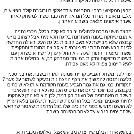
שיעשה הכל כדי שזה לא יקרה בשנית.
מהפן המקצועי בכר ייחסר את עודד אלקיים ורוג'רס קולה הפצועים,
מלבדם אופיר מזרחי ככל הנראה יהיה כבר כשיר למשחק לאחר
שערך אימונים מלאים בשבוע האחרון.
מהצד השני מחכה לכחולים יריבה לא קלה בכלל, מכבי נתניה
אומנם שיחקה בעונה האחרונה בליגה הלאומית אבל לצהובים יש
קבוצה שלא מביישת לא מעט קבוצות בליגת העל, העולה החדשה
לליגה הראשונה תחת יוסי מזרחי היא קבוצה מסוכנת והתקפית
שאחד מעמודי התווך שלה הוא החלוץ ערן לוי שידוע כשחקן עם
בעיטות מדויקות וחזקות במיוחד ממרחק רב, או במילים אחרות
לגיא חיימוב צפויה לא מעט עבודה.
עוד לפני משחק הגביע, קריית שמונה תארח בשבת את בני סכנין
בליגה ותנסה להמשיך את רצף הניצחונות ובעיקר לשמור על פער 7
הנקודות, כמו גם את גמר הגביע בעונה הקודמת אותו לא שוכחים
בקבוצה, בכר זוכר כי גם את כרטיס הכניסה לאירופה הוא איבד
בשלבים האחרונים של העונה הקודמת, לכן הוא לא נותן לשחקניו
להיות שאננים ומזכיר בכל הזדמנות שהמטרות שלהם בליגה עדיין
לא הושגו ומדגיש בפני החניכים שלו בכל הזדמנות שאסור שהראש
שלהם יהיה בגביע עד לאחר המשחק בשבת.
בנושא אחר הבלם שיר צדק מבוקש אצל האלופה מכבי ת"א,