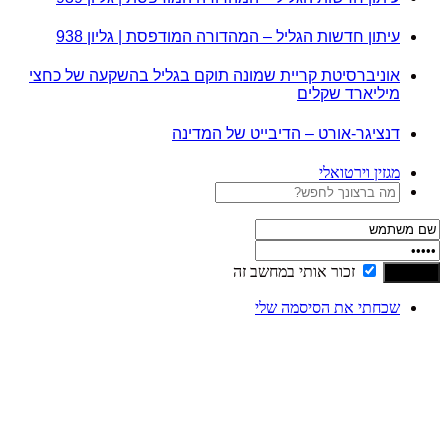
עיתון חדשות הגליל – המהדורה המודפסת | גליון 938
אוניברסיטת קריית שמונה תוקם בגליל בהשקעה של כחצי
מיליארד שקלים
דנציגר-אורט – הדיבייט של המדינה
מגזין וירטואלי
זכור אותי במחשב זה
שכחתי את הסיסמה שלי