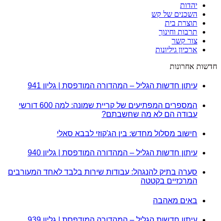
יהדות
השכנים של קש
תוצרת בית
תרבות וחינוך
צור קשר
ארכיון גיליונות
חדשות אחרונות
עיתון חדשות הגליל – המהדורה המודפסת | גליון 941
המספרים המפתיעים של קריית שמונה: למה 600 דורשי
עבודה הם לא מה שחשבתם?
חישוב מסלול מחדש: בין הג'קוזי לבבא סאלי
עיתון חדשות הגליל – המהדורה המודפסת | גליון 940
סערה בתיק להנגהל: עבודות שירות בלבד לאחד המעורבים
המרכזיים בקטטה
באים מאהבה
עיתון חדשות הגליל – המהדורה המודפסת | גליון 939