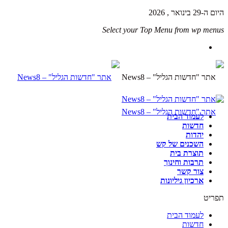
היום ה-29 בינואר , 2026
Select your Top Menu from wp menus
לעמוד הבית
חדשות
יהדות
השכנים של קש
תוצרת בית
תרבות וחינוך
צור קשר
ארכיון גיליונות
תפריט
לעמוד הבית
חדשות