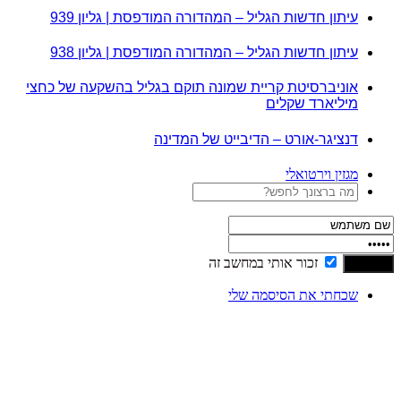
עיתון חדשות הגליל – המהדורה המודפסת | גליון 939
עיתון חדשות הגליל – המהדורה המודפסת | גליון 938
אוניברסיטת קריית שמונה תוקם בגליל בהשקעה של כחצי
מיליארד שקלים
דנציגר-אורט – הדיבייט של המדינה
מגזין וירטואלי
זכור אותי במחשב זה
שכחתי את הסיסמה שלי