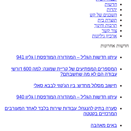
חדשות
יהדות
השכנים של קש
תוצרת בית
תרבות וחינוך
צור קשר
ארכיון גיליונות
חדשות אחרונות
עיתון חדשות הגליל – המהדורה המודפסת | גליון 941
המספרים המפתיעים של קריית שמונה: למה 600 דורשי
עבודה הם לא מה שחשבתם?
חישוב מסלול מחדש: בין הג'קוזי לבבא סאלי
עיתון חדשות הגליל – המהדורה המודפסת | גליון 940
סערה בתיק להנגהל: עבודות שירות בלבד לאחד המעורבים
המרכזיים בקטטה
באים מאהבה