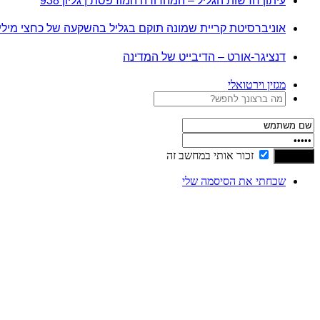
עיתון חדשות הגליל – המהדורה המודפסת | גליון 938
אוניברסיטת קריית שמונה תוקם בגליל בהשקעה של כחצי מיל
דנציגר-אורט – הדיבייט של המדינה
מגזין וירטואלי
זכור אותי במחשב זה
שכחתי את הסיסמה שלי