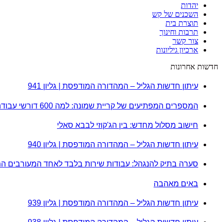
יהדות
השכנים של קש
תוצרת בית
תרבות וחינוך
צור קשר
ארכיון גיליונות
חדשות אחרונות
עיתון חדשות הגליל – המהדורה המודפסת | גליון 941
המספרים המפתיעים של קריית שמונה: למה 600 דורשי עבודה הם לא מה שחשבתם?
חישוב מסלול מחדש: בין הג'קוזי לבבא סאלי
עיתון חדשות הגליל – המהדורה המודפסת | גליון 940
סערה בתיק להנגהל: עבודות שירות בלבד לאחד המעורבים ה
באים מאהבה
עיתון חדשות הגליל – המהדורה המודפסת | גליון 939