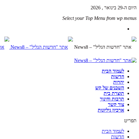
היום ה-29 בינואר , 2026
Select your Top Menu from wp menus
לעמוד הבית
חדשות
יהדות
השכנים של קש
תוצרת בית
תרבות וחינוך
צור קשר
ארכיון גיליונות
תפריט
לעמוד הבית
חדשות