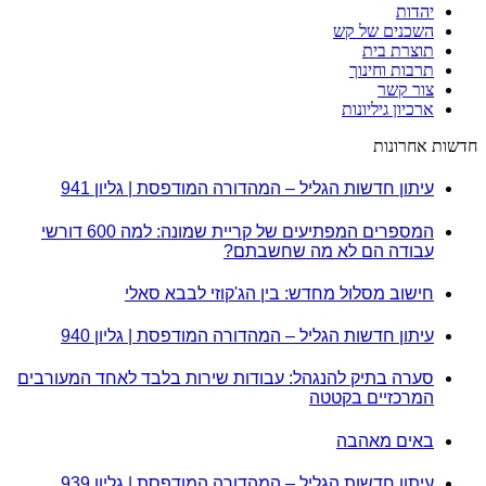
יהדות
השכנים של קש
תוצרת בית
תרבות וחינוך
צור קשר
ארכיון גיליונות
חדשות אחרונות
עיתון חדשות הגליל – המהדורה המודפסת | גליון 941
המספרים המפתיעים של קריית שמונה: למה 600 דורשי
עבודה הם לא מה שחשבתם?
חישוב מסלול מחדש: בין הג'קוזי לבבא סאלי
עיתון חדשות הגליל – המהדורה המודפסת | גליון 940
סערה בתיק להנגהל: עבודות שירות בלבד לאחד המעורבים
המרכזיים בקטטה
באים מאהבה
עיתון חדשות הגליל – המהדורה המודפסת | גליון 939