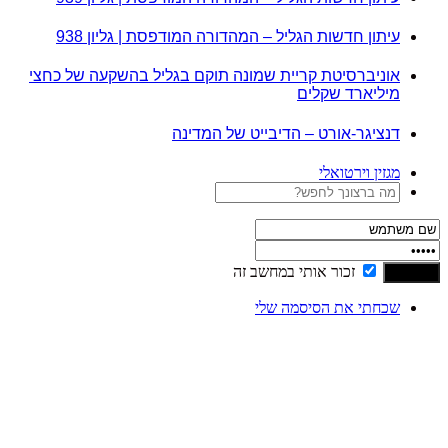
עיתון חדשות הגליל – המהדורה המודפסת | גליון 938
אוניברסיטת קריית שמונה תוקם בגליל בהשקעה של כחצי
מיליארד שקלים
דנציגר-אורט – הדיבייט של המדינה
מגזין וירטואלי
זכור אותי במחשב זה
שכחתי את הסיסמה שלי