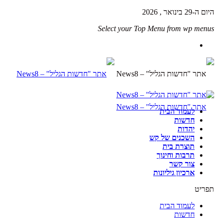
היום ה-29 בינואר , 2026
Select your Top Menu from wp menus
לעמוד הבית
חדשות
יהדות
השכנים של קש
תוצרת בית
תרבות וחינוך
צור קשר
ארכיון גיליונות
תפריט
לעמוד הבית
חדשות