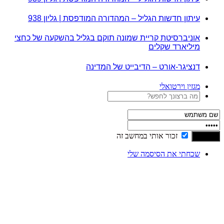
עיתון חדשות הגליל – המהדורה המודפסת | גליון 938
אוניברסיטת קריית שמונה תוקם בגליל בהשקעה של כחצי
מיליארד שקלים
דנציגר-אורט – הדיבייט של המדינה
מגזין וירטואלי
זכור אותי במחשב זה
שכחתי את הסיסמה שלי