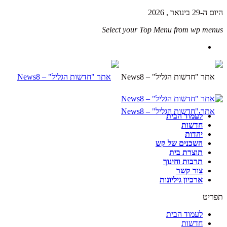
היום ה-29 בינואר , 2026
Select your Top Menu from wp menus
לעמוד הבית
חדשות
יהדות
השכנים של קש
תוצרת בית
תרבות וחינוך
צור קשר
ארכיון גיליונות
תפריט
לעמוד הבית
חדשות