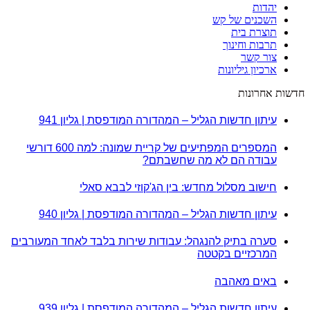
יהדות
השכנים של קש
תוצרת בית
תרבות וחינוך
צור קשר
ארכיון גיליונות
חדשות אחרונות
עיתון חדשות הגליל – המהדורה המודפסת | גליון 941
המספרים המפתיעים של קריית שמונה: למה 600 דורשי
עבודה הם לא מה שחשבתם?
חישוב מסלול מחדש: בין הג'קוזי לבבא סאלי
עיתון חדשות הגליל – המהדורה המודפסת | גליון 940
סערה בתיק להנגהל: עבודות שירות בלבד לאחד המעורבים
המרכזיים בקטטה
באים מאהבה
עיתון חדשות הגליל – המהדורה המודפסת | גליון 939