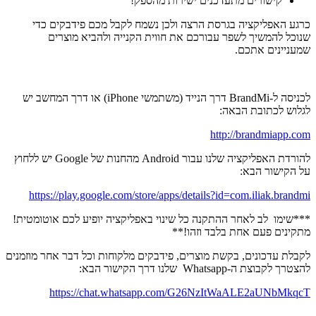
קישורים מתעדכנים ישירות מהספק!
כרגע האפליקציה בגרסת הרצה ולכן נשמח לקבל מכם פידבקים כדי
שנוכל להמשיך לשפר עבורכם את חווית הקנייה ולהביא מוצרים
שמעניינים אתכם.
לכניסה ל-BrandMi דרך הנייד (משתמשי iPhone) או דרך המחשב יש
לגלוש לכתובת הבאה:
http://brandmiapp.com
להורדת האפליקציה שלנו עבור Android מהחנות של Google יש ללחוץ
על הקישור הבא:
https://play.google.com/store/apps/details?id=com.iliak.brandmi
***שימו לב לאחר ההתקנה כל שינוי באפליקציה יופיע לכם אוטומטית!
מתקינים פעם אחת בלבד וזהו!**
לקבלת עדכונים, בקשת מוצרים, פידבקים מלקוחות וכל דבר אחר מוזמנים
להצטרך לקבוצת ה-Whatsapp שלנו דרך הקישור הבא:
https://chat.whatsapp.com/G26NzItWaALE2aUNbMkqcT