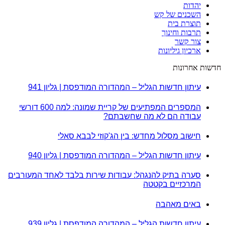
יהדות
השכנים של קש
תוצרת בית
תרבות וחינוך
צור קשר
ארכיון גיליונות
חדשות אחרונות
עיתון חדשות הגליל – המהדורה המודפסת | גליון 941
המספרים המפתיעים של קריית שמונה: למה 600 דורשי
עבודה הם לא מה שחשבתם?
חישוב מסלול מחדש: בין הג'קוזי לבבא סאלי
עיתון חדשות הגליל – המהדורה המודפסת | גליון 940
סערה בתיק להנגהל: עבודות שירות בלבד לאחד המעורבים
המרכזיים בקטטה
באים מאהבה
עיתון חדשות הגליל – המהדורה המודפסת | גליון 939