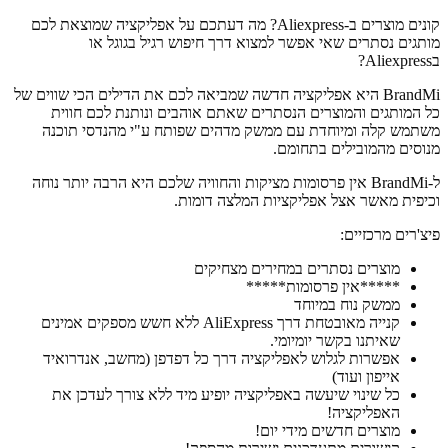
קונים מוצרים ב-Aliexpress? מה דעתכם על אפליקציה שמוצאת לכם
מותגים נסתרים שאי אפשר למצוא דרך חיפוש רגיל בגוגל או
בAliexpress?
BrandMi היא אפליקציה חדשה שמביאה לכם את הדילים הכי שווים של
כל המותגים והמוצרים הנסתרים שאתם אוהבים ונותנת לכם חווית
משתמש קלה ומיוחדת עם ממשק מדהים שפותח ע"י מהנדסי תוכנה
מנוסים מהמובילים בתחומם.
ל-BrandMi אין פרסומות מציקות והחוויה שלכם היא הרבה יותר נוחה
וכיפית מאשר אצל אפליקציות המלצה דומות.
פיצ'רים מרכזיים:
מוצרים נסתרים במחירים מצחיקים
*****אין פרסומות*****
ממשק נוח במיוחד
קנייה מאובטחת דרך AliExpress ללא חשש מספקים אמינים
שאיתנו בקשר יומיומי.
אפשרות לגלוש לאפליקציה דרך כל דפדפן (מחשב, אנדרואיד
אייפון ועוד)
כל שינוי שיעשה באפליקציה יופיע מיד ללא צורך לעדכן את
האפליקציה!
מוצרים חדשים מידי יום!