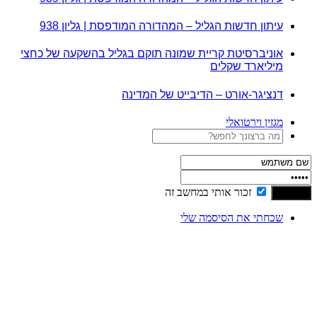
עיתון חדשות הגליל – המהדורה המודפסת | גליון 938
אוניברסיטת קריית שמונה תוקם בגליל בהשקעה של כחצי
מיליארד שקלים
דנציגר-אורט – הדיבייט של המדינה
מגזין וירטואלי
זכור אותי במחשב זה
שכחתי את הסיסמה שלי