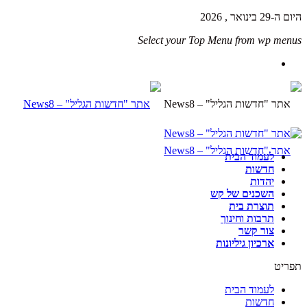
היום ה-29 בינואר , 2026
Select your Top Menu from wp menus
לעמוד הבית
חדשות
יהדות
השכנים של קש
תוצרת בית
תרבות וחינוך
צור קשר
ארכיון גיליונות
תפריט
לעמוד הבית
חדשות