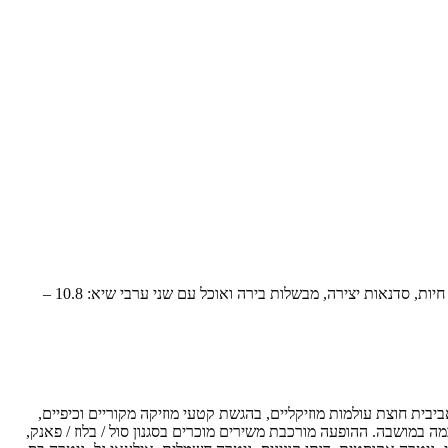
מועצה מקומית ראש פינה חוגגת את הקיץ במושבה בלילות קסומים של מוזיקה, אומנות וקולינריה. "פסטיבל בפינה" מארח ירידי יוצרים ואומנים, הופעות חיות, סדנאות יצירה, מבשלות בירה ואוכל עם שני ערבי שיא: 10.8 –
לשישה', להקה תל אביבית חוצת עולמות מוזיקליים, בהגשת קטעי מוזיקה מקוריים וכיפיים,
תחת המרכז לאומנויות הבמה במושבה. ההופעה מורכבת משירים מוכרים בסגנון סול / בלוז / פאנק,