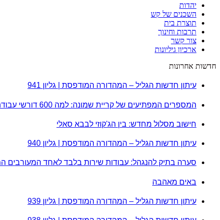
יהדות
השכנים של קש
תוצרת בית
תרבות וחינוך
צור קשר
ארכיון גיליונות
חדשות אחרונות
עיתון חדשות הגליל – המהדורה המודפסת | גליון 941
המספרים המפתיעים של קריית שמונה: למה 600 דורשי עבודה הם לא מה שחשבתם?
חישוב מסלול מחדש: בין הג'קוזי לבבא סאלי
עיתון חדשות הגליל – המהדורה המודפסת | גליון 940
סערה בתיק להנגהל: עבודות שירות בלבד לאחד המעורבים ה
באים מאהבה
עיתון חדשות הגליל – המהדורה המודפסת | גליון 939