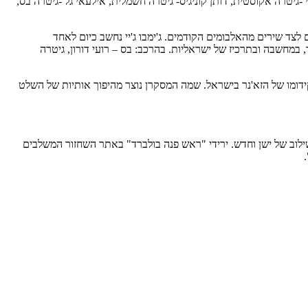
-גיטרה אקוסטית, דותן קוניגיס- גיטרה חשמלית, אילעאי גל -גיטרה בס,
ום לצד שירים מהאלבומים הקודמים. ג'ימבו ג'יי נחשב כיום לאחד
במחשבה ובתרכיז של ישראליות. בהרכב: בס – רועי דורון, גיטרה
רבות לקידומו של הזא'נר בישראל. שמה המסקרן נוצר מהיפוך אותיות של השלט
שילוב של ישן וחדש. ירידי "ראש פנה בולברד" באתר השחזור המשלבים