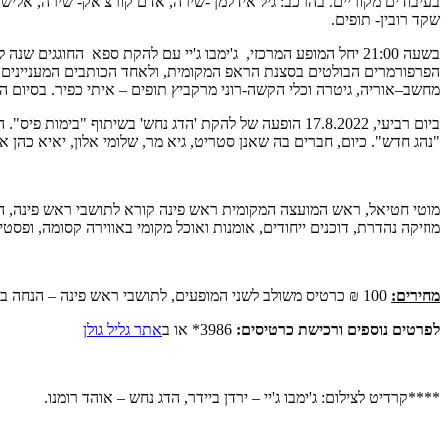
בעיבודים מקוריים. בהרכב: גיל אידלמן -שירה, אדם קורצ'אק- שירה, אלישבע
שקד רובין- תופים.
בשעה 21:00 יחל המופע המרכזי, ג'ימבו ג'יי עם להקת ספא החוגג
הפרפורמרים הבולטים בסצנת הראפ המקומית, ולאחד הכותבים המעניינים והי
מחשב–אוריה, גיטרה וכלי הקשה-רוני מרקביץ תופים – איתי כפיר. בסיום המופע מסיב
ביום רביעי, 17.8.2022 הופעה של להקת 'הדג נחש' בשית
"נהג חדש". כיום, חברים בה שאנן סטריט, גיא מר, שלומי אלון, יאיא כהן 
מוטי חטיאל, ראש המועצה המקומית ראש פינה קורא לתושבי ראש פינה, הגלי
מוזיקה נהדרת, דוכנים ייחודים, אומנות ואוכל מקומי באווירה קסומה, ופסט
מחירים:
100 ₪ כרטיס משולב לשני המופעים, לתושבי ראש פינה – הנחה ברכישה מוקדמת בהצגת ת. זהות. פרטים באתר.
לפרטים נוספים ורכישת כרטיסים:
3986* או ב
אתר גליל גולן
****קרדיט לצילום: ג'ימבו ג'יי – ירדן ביידר, הדג נחש – אוהד רומנו.