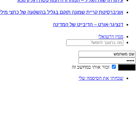
עיתון חדשות הגליל – המהדורה המודפסת | גליון 938
אוניברסיטת קריית שמונה תוקם בגליל בהשקעה של כחצי מיל
דנציגר-אורט – הדיבייט של המדינה
מגזין וירטואלי
זכור אותי במחשב זה
שכחתי את הסיסמה שלי