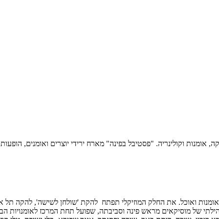
רים יפתחו בשעה 18:00. הציבור יהנה מדוכני אומנות ואוכל. את החלק המוזיקלי תפתח להקת 'שולחן 
ה ההרכב המוזיקלי המקומיThe Corner Heads ), הרכב קהילתי של מוסיקאים מראש פינה וסביבתה, שפועל 