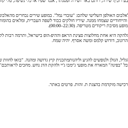
 רובין- שירה, רותם באר -שירה ופסנתר, אננד שפירא- כלי נשיפה, טלי קוזי 
ים שנה לאלבום האולפן השלישי שלהם: "עובדי נמל". במופע שירים נבחרים מהאלב
יחודיים שצמחו ממנה. שיריו חולקים כבוד לשפה העברית, ומלאים בהומור, 
ת ריקודים מטריפה. (22:30–00:00).
וף "בימות פיס". הלהקה היא אחת מחלוצות סצינת הראפ וההיפ-הופ בישראל, ותרמה 
אהרונוב, דודוש קלמס ומשה אסרף. יהיה שמח.
ל, הגולן ולנופשים להגיע וליהנותמתכנית קיץ גדושה ומהנה. "בואו לחוות 
יבל "בפינה" המארח את מופעי ג'ימבו ג'יי ולהקת הדג נחש. מחכים לראותכם".