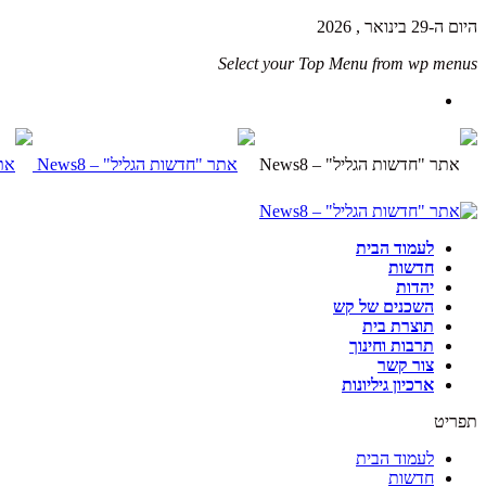
היום ה-29 בינואר , 2026
Select your Top Menu from wp menus
לעמוד הבית
חדשות
יהדות
השכנים של קש
תוצרת בית
תרבות וחינוך
צור קשר
ארכיון גיליונות
תפריט
לעמוד הבית
חדשות