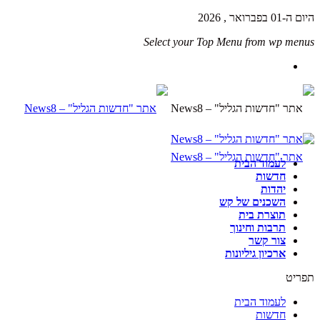
היום ה-01 בפברואר , 2026
Select your Top Menu from wp menus
לעמוד הבית
חדשות
יהדות
השכנים של קש
תוצרת בית
תרבות וחינוך
צור קשר
ארכיון גיליונות
תפריט
לעמוד הבית
חדשות