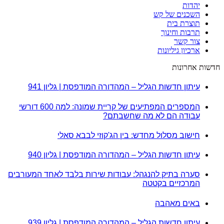
יהדות
השכנים של קש
תוצרת בית
תרבות וחינוך
צור קשר
ארכיון גיליונות
חדשות אחרונות
עיתון חדשות הגליל – המהדורה המודפסת | גליון 941
המספרים המפתיעים של קריית שמונה: למה 600 דורשי
עבודה הם לא מה שחשבתם?
חישוב מסלול מחדש: בין הג'קוזי לבבא סאלי
עיתון חדשות הגליל – המהדורה המודפסת | גליון 940
סערה בתיק להנגהל: עבודות שירות בלבד לאחד המעורבים
המרכזיים בקטטה
באים מאהבה
עיתון חדשות הגליל – המהדורה המודפסת | גליון 939