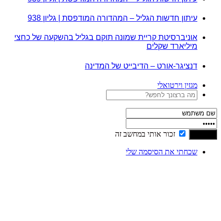
עיתון חדשות הגליל – המהדורה המודפסת | גליון 938
אוניברסיטת קריית שמונה תוקם בגליל בהשקעה של כחצי
מיליארד שקלים
דנציגר-אורט – הדיבייט של המדינה
מגזין וירטואלי
זכור אותי במחשב זה
שכחתי את הסיסמה שלי