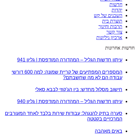
חדשות
יהדות
השכנים של קש
תוצרת בית
תרבות וחינוך
צור קשר
ארכיון גיליונות
חדשות אחרונות
עיתון חדשות הגליל – המהדורה המודפסת | גליון 941
המספרים המפתיעים של קריית שמונה: למה 600 דורשי
עבודה הם לא מה שחשבתם?
חישוב מסלול מחדש: בין הג'קוזי לבבא סאלי
עיתון חדשות הגליל – המהדורה המודפסת | גליון 940
סערה בתיק להנגהל: עבודות שירות בלבד לאחד המעורבים
המרכזיים בקטטה
באים מאהבה