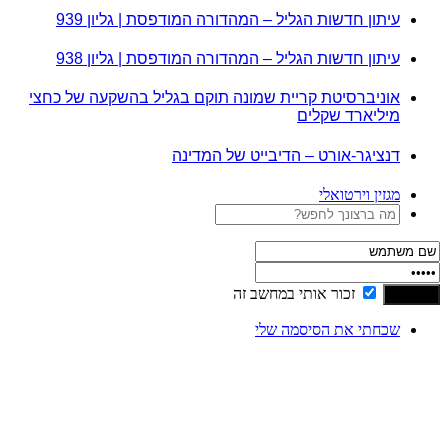
עיתון חדשות הגליל – המהדורה המודפסת | גליון 939
עיתון חדשות הגליל – המהדורה המודפסת | גליון 938
אוניברסיטת קריית שמונה תוקם בגליל בהשקעה של כחצי
מיליארד שקלים
דנציגר-אורט – הדיבייט של המדינה
מגזין וירטואלי
זכור אותי במחשב זה
שכחתי את הסיסמה שלי