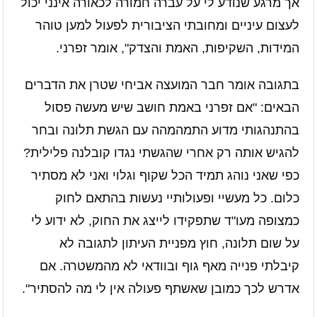
אך מרגע שנודע לי על עברה חמורה לכאורה אינני יכול
לעצום עיניים ומחובתי הציבורית לפעול למען טוהר
המידות, השקיפות, האמת והצדק", אומר זפרני.
בתגובה אומר חבר המועצה אביחי שטרן את הדברים
הבאים: "אם זפרני באמת חושב שיש מעשה פסול
בהתנהגותי מדוע התמהמהה עם הגשת תלונה ובחר
להגיש אותה רק אחרי שהגשתי נגדו קובלנה פלילית?
כפי שאני נוהג תמיד הכל שקוף וגלוי ואני לא מסתיר
כלום. כל מעשיי ופעולותיי נעשות בהתאם לחוק
כמצופה מעו"ד שתפקידו לייצג את החוק, לא ידוע לי
על שום תלונה, חוץ מפניית העיתון לתגובה לא
קיבלתי פנייה מאף גוף ובוודאי לא מהמשטרה. אם
אדרש לכך כמובן שאשתף פעולה אין לי מה להסתיר".