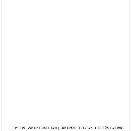
עיתון חדשות הגליל – המהדורה המודפסת | גליון 938
אוניברסיטת קריית שמונה תוקם בגליל בהשקעה של כחצי מיליארד
שקלים
דנציגר-אורט – הדיבייט של המדינה
השבוע נפל דבר במערכת היחסים שבין וועד העובדים של העירייה