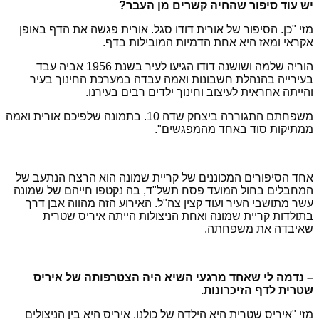
יש עוד סיפור שהחיה קשרים מן העבר?
מזי "כן. הסיפור של אורית דודו סגל. אורית פגשה את הדף באופן
אקראי ומאז היא אחת הדמיות המובילות בדף.
הוריה שלמה ושושנה דודו הגיעו לעיר בשנת 1956 אביה עבד
בעירייה בהנהלת חשבונות ואמה עבדה במערכת החינוך בעיר
והייתה אחראית לעיצוב וחינוך ילדים רבים בעירנו.
משפחתם התגוררה ביצחק שדה 10. בתמונה שלפיכם אורית ואמה
ממתיקות סוד באחד מהמפגשים".
אחד הסיפורים המכוננים של קריית שמונה הוא הרצח הנתעב של
המחבלים בחול המועד פסח תשל"ד, בה נקטפו חייהם של שמונה
עשר מתושבי העיר ועוד קצין צה"ל. האירוע הזה מהווה אבן דרך
בתולדות קריית שמונה ואחת הניצולות הייתה איריס שטרית
שאיבדה את משפחתה.
– נדמה לי שאחד מרגעי השיא היה הצטרפותה של איריס
שטרית לדף הזיכרונות.
מזי "איריס שטרית היא הילדה של כולנו. איריס היא בין הניצולים