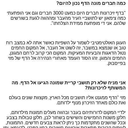
כמה חברים מונה הדף נכון להיום?
"בדף זיכרונות חברים היום כמעט 3000 חברים וגם אני הופתעתי
כמה צימאון יש לתושביי העיר מהעבר ומההווה לגעת בשורשים
שלהם. אני די מופתעת ממידת הצלחתו".
העוגן האולטימטיבי לשמור על השפיות כאשר אתה לא במצב רוח
טוב או שנמצא במשבר, זה לשוט אל העבר, אל המקום החמים
נטול הדאגות והבעיות המעיקות. המקום הכי קרוב לרחם המגונן,
החמים והמוגן. זהו הסוד העומד מאחורי הנהירה אל הדף של מזי
בפייסבוק.
אני מניח שלא רק תושבי קריית שמונה הגיעו אל הדף. מה
המשותף לזיכרונות?
מזי "הדף ממגנט אליו תושבים מכל הארץ, מקצוות שונים בעולם
ואת כולם מאחד הזיכרון מנוף ילדותם.
ילדיי המקום לדורותיהם בעבר ובהווה מעלים תמונות מילדותם,
חלקן משנות החמישים והשישים בשחור לבן, חלקן טבולות בצבע
וככל שהשנים מתקדמות כך ניתן לראות צבעים חדשים. התמונות,
לעיתים קרובות מתארות אירועים חשובים בחיי הפרט, לדוגמא: ימי