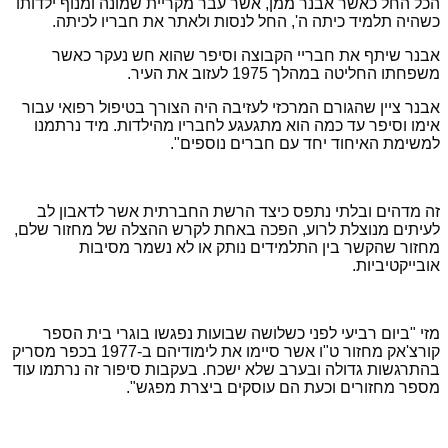
הכל החל כאשר אבנר ממן, אשר עבר מקריית שמונה ומנוף ילדותו
כשהיה תלמיד כיתה ה', החל לנסות ולאתר את חבריו לכיתה.
אבנר שיתף את חבריי הקבוצה וסיפר שהוא חש נעקר כאשר
משפחתו החליטה במהלך 1975 לעזוב את העיר.
אבנר ציין שהגורם המרכזי לעזיבה היה הצורך בטיפול רפואי עבור
אימו וסיפר עד כמה הוא מתגעגע לחבריו מהילדות. מיד נרתמנו
למשימת האיחוד יחד עם חברים נוספים".
זה מדהים ובלתי נתפס כיצד הרשת החברתית אשר לדאבון לב
לעיתים מנוצלת לרוע, הפכה באחת לקרש ההצלה של מחזור שלם,
מחזור שהקשר בין התלמידים נותק או לא נשמר מסיבות
אובייקטיביות.
מזי "ביום רביעי לפני כשלושה שבועות נפגשו בוגרי בית הספר
קורצ'אק מחזור ט"ו אשר סיימו את לימודיהם ב-1977 בכפר מסריק
בהתרגשות גדולה ובערב שלא ישכח. בעקבות סיפור זה נרתמו עוד
מספר מחזורים וכעת הם עוסקים ביצרת מפגש".