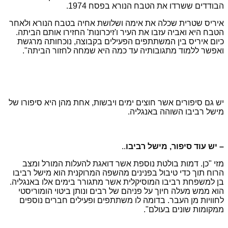
הבודדים ששרדו את הטבח הנורא בפסח 1974.
איריס שטרית שכלה את אימה ושלושת אחיה בטבח הנורא ולאחר
הטבח היא ואביה עזבו את העיר ו'זיכרונות' החזירו אותם הביתה.
כיום איריס בין המשתתפים הפעילים בקבוצה, נוכחותה מרגשת
ואפשר ללמוד מתגובותיה עד כמה היא שמחה לחזור הביתה".
יש גם סיפורים אשר חוצים ימים ויבשות, אחת מהן היא סיפורו של
מישל רביבו השוהה באנגליה.
– יש עוד סיפור, מישל רביבו
..
מזי "כן. דמות בולטת נוספת אשר דואגת להעלות המורל ומצב
הרוח תוך כדי טיבול בפנינים מהשפה המרוקנית הוא מישל רביבו
בן למשפחת רביבו המוסיקלית אשר מתגורר בימים אלו באנגליה.
הוא ממש מעלה חיוך על פניהם של רבים ונותן ביטוי הומוריסטי
לחוויות מן העבר. בדומה לו משתתפים ופעילים חברים נוספים
ממקומות שונים בעולם".