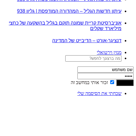
עיתון חדשות הגליל – המהדורה המודפסת | גליון 938
אוניברסיטת קריית שמונה תוקם בגליל בהשקעה של כחצי
מיליארד שקלים
דנציגר-אורט – הדיבייט של המדינה
מגזין וירטואלי
זכור אותי במחשב זה
שכחתי את הסיסמה שלי