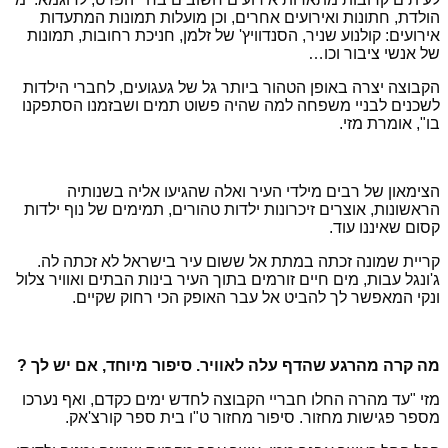
הולדת, חתונות ואירועים אחרים, וכן מועלות תמונות המתעדות
אירועים: קולנוע שניר, הסנדוויץ' של זלמן, חניכת רחובות, תמונות
של אנשי ציבור וכו…
הקבוצה יצרה באופן הטהור ביותר גל של געגועים, לחברי הילדות
לשכנים לבניי משפחה למה שהיה פשוט תמים ושבזמנו הסתפקנו
בו", אומרת מזי.
הצימאון של רבים מילדי העיר ואלה שהגיעו אליה בשנותיה
הראשונות, אוצרים זיכרונות ילדות טהורים, תמימים של נוף ילדות
קסום שאיננו עוד.
קריית שמונה זכתה במתת אל ששום עיר בישראל לא זכתה לה.
ג'ונגל עבות, מים חיים זורמים בתוך העיר בינות הבתים ואוויר צלול
ונקי המאפשר לך להביט אל עבר האופק הכי רחוק שקיים.
מה קרה מהרגע שהדף עלה לאוויר. סיפור מיוחד, אם יש לך ?
מזי "עד מהרה החלו חבריי הקבוצה לחדש ימים כקדם, ואף נערכו
מספר פגישות מחזור. סיפור מחזור ט"ו בית ספר קורצ'אק.