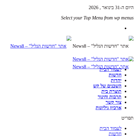
היום ה-31 בינואר , 2026
Select your Top Menu from wp menus
לעמוד הבית
חדשות
יהדות
השכנים של קש
תוצרת בית
תרבות וחינוך
צור קשר
ארכיון גיליונות
תפריט
לעמוד הבית
חדשות