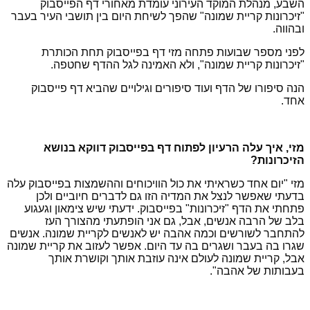
השבע, מנהלת המוקד העירוני עומדת מאחורי דף הפייסבוק
"זיכרונות קריית שמונה" שהפך לשיחת היום בין תושבי העיר בעבר
ובהווה.
לפני מספר שבועות פתחה מזי דף בפייסבוק תחת הכותרת
"זיכרונות קריית שמונה", ולא האמינה לגל ההדף שחטפה.
הנה סיפורו של הדף ועוד סיפורים וגילויים שהביא דף פייסבוק
אחד.
מזי, איך עלה הרעיון לפתוח דף בפייסבוק דווקא בנושא
הזיכרונות?
מזי "יום אחד כשראיתי את כול הוויכוחים וההשמצות בפייסבוק עלה
בדעתי שאפשר לנצל את המדיה הזו גם לדברים חיוביים ולכן
פתחתי את הדף "זיכרונות" בפייסבוק. ידעתי שיש צימאון וגעגוע
בלב של הרבה אנשים, אבל, גם אני הופתעתי מהצורך העז
להתחבר לשורשים וכמה אהבה יש לאנשים לקריית שמונה. אנשים
שגרו בה בעבר ושגרים בה עד היום. אפשר לעזוב את קריית שמונה
אבל, קריית שמונה לעולם אינה עוזבת אותך וקושרת אותך
בעבותות של אהבה".