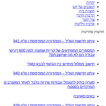
יהדות
השכנים של קש
תוצרת בית
תרבות וחינוך
צור קשר
ארכיון גיליונות
חדשות אחרונות
עיתון חדשות הגליל – המהדורה המודפסת | גליון 941
המספרים המפתיעים של קריית שמונה: למה 600 דורשי
עבודה הם לא מה שחשבתם?
חישוב מסלול מחדש: בין הג'קוזי לבבא סאלי
עיתון חדשות הגליל – המהדורה המודפסת | גליון 940
סערה בתיק להנגהל: עבודות שירות בלבד לאחד המעורבים
המרכזיים בקטטה
באים מאהבה
עיתון חדשות הגליל – המהדורה המודפסת | גליון 939