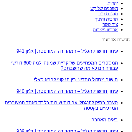
יהדות
השכנים של קש
תוצרת בית
תרבות וחינוך
צור קשר
ארכיון גיליונות
חדשות אחרונות
עיתון חדשות הגליל – המהדורה המודפסת | גליון 941
המספרים המפתיעים של קריית שמונה: למה 600 דורשי
עבודה הם לא מה שחשבתם?
חישוב מסלול מחדש: בין הג'קוזי לבבא סאלי
עיתון חדשות הגליל – המהדורה המודפסת | גליון 940
סערה בתיק להנגהל: עבודות שירות בלבד לאחד המעורבים
המרכזיים בקטטה
באים מאהבה
עיתון חדשות הגליל – המהדורה המודפסת | גליון 939