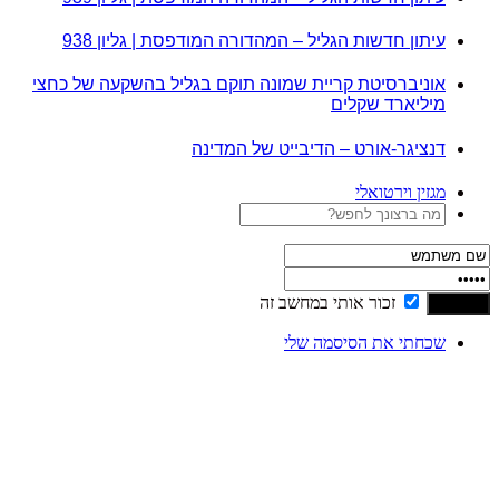
עיתון חדשות הגליל – המהדורה המודפסת | גליון 938
אוניברסיטת קריית שמונה תוקם בגליל בהשקעה של כחצי
מיליארד שקלים
דנציגר-אורט – הדיבייט של המדינה
מגזין וירטואלי
זכור אותי במחשב זה
שכחתי את הסיסמה שלי