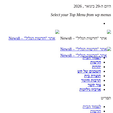
היום ה-29 בינואר , 2026
Select your Top Menu from wp menus
לעמוד הבית
חדשות
יהדות
השכנים של קש
תוצרת בית
תרבות וחינוך
צור קשר
ארכיון גיליונות
תפריט
לעמוד הבית
חדשות