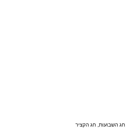
חג השבועות, חג הקציר