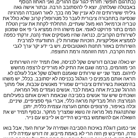
(בתרגום חופשי: חזרתי לגור עם ההורים, ואני האחוז הנוסף
באבטלה שעלתה), יוצא לי להסתובב הרבה. ובתור אישה גאה
גיליתי ששירותים זה לא עניין של מה בכך. לאור העובדה המרגיזה
שנסיעה בתחבורה ציבורית לעבר כל מטרופולין קרוב שלא כולל את
טבריה וכרמיאל הוא מעל שעתיים, התחלתי לקחת את עניין הטלת
המים בתור פרויקט לאומי. אם מישהו היה ממציא ג'י פי אס שמכוון
לשירותים הקרובים, כנראה שהיו מעסיקים אותי (הנה, זרקתי כפפה
לממציא אפליקציות, הזכויות שמורות לי). התוודעתי למרבית
השירותים באזור תחנות האוטובוסים, ויש בי ידע יקר ערך לגבי
רמת הקרבה, רמת הזוהמה ורמת החוצפה.
יש כאלה שבהם דורשים שקל לכניסה, ואלו תמיד יהיו השירותים
הכי מזוהמים, ברמה שגם את התיק לא מורידים לרצפה מחשש
לזיהום. מצד שני יש שירותים שאמנם תשלם שקל אבל לעולם לא
תראה אותם מבפנים כי הגלגל בכניסה לא יסתובב. בכלל, יש משהו
בהימצאות בשירותים ציבוריים שמוריד מאנשים עכבות, אולי מתוך
ההרגל שבבית אתה באמת לבד. אנשים נעמדים מול המראה,
ושוכחים שיש עוד אנשים בסביבה שבאמת רואים אותם בפעילותם
הנמרצת: החל מבדיקת מראה כללי, אברי גוף ספציפיים, שיניים,
וכלה באיפור, פרצופים וסתם הערצה עצמית כללית, יתכן
שהתנהגות מול מראה זה נושא שמצריך מחקר. ובסוף תמיד יש את
השאלה אם להשתמש במייבש הידיים או לייבש עם נייר.
אני כמובן דוגלת באיכות הסביבה ושמירה על יערות העד, אבל בואו
נודה, המייבש פן הזה הרי לא באמת מייבש, זה דורש עמידה לידו