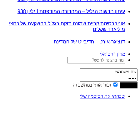
עיתון חדשות הגליל – המהדורה המודפסת | גליון 938
אוניברסיטת קריית שמונה תוקם בגליל בהשקעה של כחצי
מיליארד שקלים
דנציגר-אורט – הדיבייט של המדינה
מגזין וירטואלי
זכור אותי במחשב זה
שכחתי את הסיסמה שלי