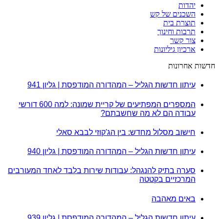
יהדות
השכנים של קש
תוצרת בית
תרבות וחינוך
צור קשר
ארכיון גיליונות
חדשות אחרונות
עיתון חדשות הגליל – המהדורה המודפסת | גליון 941
המספרים המפתיעים של קריית שמונה: למה 600 דורשי
עבודה הם לא מה שחשבתם?
חישוב מסלול מחדש: בין הג'קוזי לבבא סאלי
עיתון חדשות הגליל – המהדורה המודפסת | גליון 940
סערה בתיק להנגהל: עבודות שירות בלבד לאחד המעורבים
המרכזיים בקטטה
באים מאהבה
עיתון חדשות הגליל – המהדורה המודפסת | גליון 939