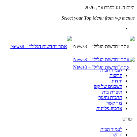
היום ה-01 בפברואר , 2026
Select your Top Menu from wp menus
לעמוד הבית
חדשות
יהדות
השכנים של קש
תוצרת בית
תרבות וחינוך
צור קשר
ארכיון גיליונות
תפריט
לעמוד הבית
חדשות