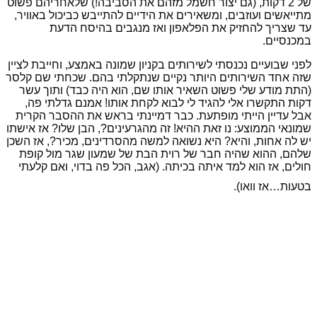
של 2 דקות, (גם יצור חשמל מזהם את הסביבה!) שלאחריהם פשוט
מתייאשים ועוזבים, ומשאירים את הידיים להתייבש כביכול באוויר,
עד שצריך להחזיק את הפלאפון ואז מנגבים בהיסח הדעת
במכנסיים.
לפני שבועיים נכנסתי לשירותים בקניון שמונה באמצע, וחייבת לציין
שזה אחד השירותים היותר נקיים שנתקלתי בהם. שכחתי שם קלסר
(התת מודע שלי פשוט השאיר אותו שם, הוא היה כבד) ותוך עשר
דקות התקשרו אלי להגיד לי לבוא לקחת אותו! אמנם גדלתי פה
,
אבל עדיין הייתי מופתעת. כבר דמיינתי בראש את ההסבר הקרית
שמונאי הממוצע: נו זאת ההיא! זה מהגרעינים?, הבן שלו? אז אישתו
יש לה אחות, והיא? היא נשואה למשה מהסרדינים, מכיר?, אז השכן
שלהם, ההוא שהיה חבר של רוית הבת של שמעון שגר מול קופת
חולים, אז הוא למד איתה בכיתה. (אגב, הכל פה בדוי, ואם קלעתי
בטעות…אז וואו).