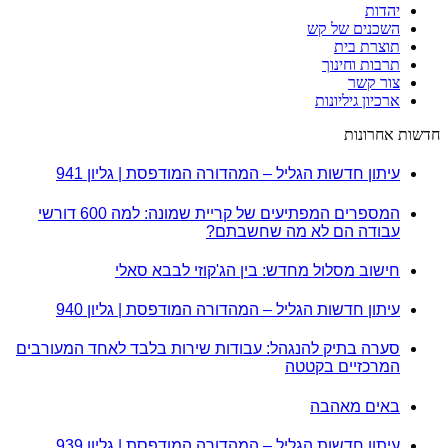
יהדות
השכנים של קש
תוצרת בית
תרבות וחינוך
צור קשר
ארכיון גיליונות
חדשות אחרונות
עיתון חדשות הגליל – המהדורה המודפסת | גליון 941
המספרים המפתיעים של קריית שמונה: למה 600 דורשי
עבודה הם לא מה שחשבתם?
חישוב מסלול מחדש: בין הג'קוזי לבבא סאלי
עיתון חדשות הגליל – המהדורה המודפסת | גליון 940
סערה בתיק להנגהל: עבודות שירות בלבד לאחד המעורבים
המרכזיים בקטטה
באים מאהבה
עיתון חדשות הגליל – המהדורה המודפסת | גליון 939