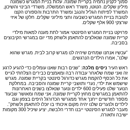
סמוך לקניון נחמיה בקריית שמונה. עלות בניית המגרש כשמונה
מיליון שקלים. הטוטו, משרד ראש הממשלה, משרדי הבינוי והשיכון,
המשרד לפיתוח הגליל והנגב ומשרד התרבות והספורט הקצו
לטובת בניית המגרש כשבעה וחצי מיליוני שקלים. חלקו של איזי
שרצקי 900 אלף שקלים.
פרויקט בניית המגרש הסינטטי אמור לתת מענה למאות מילדי
קריית שמונה שנאלצים להתאמן ולשחק מדי יום במגרשי הקיבוצים
בסביבה.
"עכשיו אנחנו שמחים שיהיה לנו מגרש קרוב לבית. מגרש שהוא
שלנו", אמרו הילדים הנרגשים.
ראש העיר
ניסים מלכה
: "
שנים רבות שאנו עומלים כדי להגיע לרגע
זה ואני שמח שלאחר עבודה רבה ומאמצים כבירים הצלחתי לגייס
את כל הכסף להקמת מגרש כדורגל סינטטי בקריית שמונה. מגרש
שישמש את ילדי, נערי ותושבי קריית שמונה והסביבה. במחלקת
הנוער שלנו פעילים 600 ילדים ונוער שנאלצו בשנים האחרונות
להתאמן במגרשים מחוץ לקריית שמונה. אני שמח ומאושר שבעוד
מספר חודשיים ייחנך אחד ממגרשי הכדורגל היפים בצפון וגם
לילדים ולנערים שלנו יהיה מקום איכותי בו יוכלו להתאמן ולשחק".
מעבר למגרש הסינטטי ייבנו חדרי הלבשה, יציע שיכיל 300 מקומות
ישיבה ותאורה.