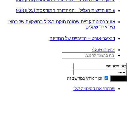
עיתון חדשות הגליל – המהדורה המודפסת | גליון 938
אוניברסיטת קריית שמונה תוקם בגליל בהשקעה של כחצי
מיליארד שקלים
דנציגר-אורט – הדיבייט של המדינה
מגזין וירטואלי
זכור אותי במחשב זה
שכחתי את הסיסמה שלי