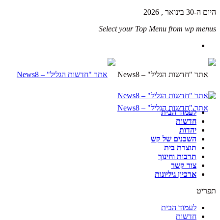
היום ה-30 בינואר , 2026
Select your Top Menu from wp menus
לעמוד הבית
חדשות
יהדות
השכנים של קש
תוצרת בית
תרבות וחינוך
צור קשר
ארכיון גיליונות
תפריט
לעמוד הבית
חדשות