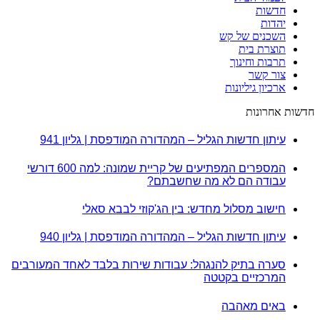
חדשות
יהדות
השכנים של קש
תוצרת בית
תרבות וחינוך
צור קשר
ארכיון גיליונות
חדשות אחרונות
עיתון חדשות הגליל – המהדורה המודפסת | גליון 941
המספרים המפתיעים של קריית שמונה: למה 600 דורשי
עבודה הם לא מה שחשבתם?
חישוב מסלול מחדש: בין הג'קוזי לבבא סאלי
עיתון חדשות הגליל – המהדורה המודפסת | גליון 940
סערה בתיק להנגהל: עבודות שירות בלבד לאחד המעורבים
המרכזיים בקטטה
באים מאהבה