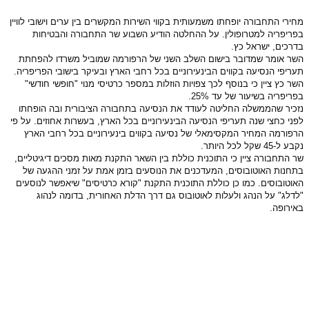
מחירי התחבורה יופחתו משמעותית בקווי השירות המקשרים בין ערים וישובי לוויין
בפריפריה למטרופולין. על ההחלטה הודיע השבוע שר התחבורה והבטיחות
בדרכים, ישראל כץ.
השר אומר שמדובר בישום השלב השני של הרפורמה שמוביל משרדו להפחתת
תעריפי הנסיעה בקווים הבינעירוניים בכל רחבי הארץ ובעיקר בישובי הפריפריה.
השר כץ ציין כי בנוסף לכך צפויות הוזלות במספר כרטיסי מנוי "חופשי חודשי"
בפריפריה בשיעור של עד 25%.
נזכיר שהממשלה החליטה לעודד את הנסיעה בתחבורה הציבורית ובה הופחתו
לפני כחצי שנה תעריפי הנסיעה הבינעירוניים בכל הארץ, בעשרות אחוזים. על פי
הרפורמה המחיר המקסימאלי של נסיעה בקווים בינעירוניים בכל רחבי הארץ
נקבע ל-45 שקל לכל היותר.
שר התחבורה ציין כי התוכנית כוללת בין השאר התקנת מאות מסכים דיגיטליים,
בתחנות האוטובוסים, המעדכנים את הנוסעים בזמן אמת על זמני ההגעה של
האוטובוסים. כמו כן כוללת התוכנית התקנת "קורא כרטיסים" שיאפשר לנוסעים
"לדלג" על הנהג ולעלות לאוטובוס גם דרך הדלת האחורית, בדומה לנהוג
באירופה.