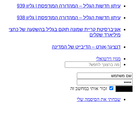
עיתון חדשות הגליל – המהדורה המודפסת | גליון 939
עיתון חדשות הגליל – המהדורה המודפסת | גליון 938
אוניברסיטת קריית שמונה תוקם בגליל בהשקעה של כחצי
מיליארד שקלים
דנציגר-אורט – הדיבייט של המדינה
מגזין וירטואלי
זכור אותי במחשב זה
שכחתי את הסיסמה שלי