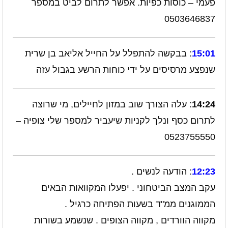
פעמי – כוסות כפיות. אפשר לתרום לביט במספר
0503646837
15:01
: בבקשה להתפלל על החייל אליאב בן שרית
שנפצע מרסיסים על ידי כוחות הרשע בגבול עזה
14:24
: עלה הצורך שוב במזון לחיילים, מי שרוצה
לתרום כסף ונלך לקניות שיעביר למספר שלי צופיה –
0523755550
12:23
: הודעה לנשים .
עקב המצב הביטחוני . יפעלו המקוואות הבאים
הממוגנים ממ"ד בשעות הפתיחה כרגיל .
מקווה הוורדים , מקווה הצופים . שנשמע בשורות