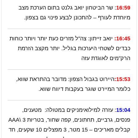
16:59
: שר הביטחון יואב גלנט בתום הערכת מצב
מיוחדת לעורף – להתכונן לבצע פינוי גם בצפון.
16:45:
יואב זייתון: צה"ל מזרים כעת יותר ויותר כוחות
כבדים לשטחי היערכות בגליל. יותר מקצב הזרמת
הרק"מים לאוגדת עזה
15:53:
היירוט בגבול הצפון: מדובר בהתראת שווא,
כלומר המיירט שוגר בעקבות דיווח שווא.
15:04
: עזרה למילואימניקים במטולה: מטענים,
פנסים, גרביים, תחתונים, קפה שחור, בטריות AAA\ 3
קבלים מאריכים – 15 מטר, 3 מפצלים 10 שקעים, חד