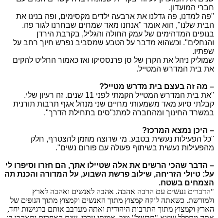
חברי המועדון.
"פה למדנו, פה גדלנו את ארבעה ילדים מקסימים, ופה בנינו את
הבית שלנו", הוא אומר "אנחנו מאד שמחים שבחרנו לגור פה.
בנופים המדהימים של עמק החולה והגליל, בקרבת הירדן
והנחלים". וכשהוא מדבר על הטבע שמסביב נפרש חיוך רחב על
שפתיו.
שמוליק ניהל את הקרן של סן פרנססיקו ואז כאמור החליט להקים
את בית המדרש המטייל.
– מה זה בעצם בית מדרש מטייל?
"את בית המדרש המטייל הקמתי לפני 11 שנים. זה רעיון שלי.
קבלתי סיוע מאד משמעותי מחיים שני מנהל אגף תרבות תורנית
במשרד החינוך ומהחברה למתנ"סים בתחילת הדרך".
– היכן נמצא המרכז?
"כל הפעילות נעשית בטבע. מי שרוצה מוזמן להצטרף, חלק
מהפעילות נעשית בשיתוף פעולה עם פורום נשים".
– הדבר שהכי הרשים את אלה שטיילו אתך, הם חזרו וסיפרו לי
על: טיולי הזריחה, שילוב פרשת השבוע, על המדורה והכנת תה
הצמחים בשטח.
"הדברים נעשים עם הרבה אהבה. אהבה לאנשים ואהבה לארץ
ולמורשת. כשאתה לוקח קמצוץ מתוך האנשים וקמצוץ מתוך הנופים של
הארץ וקמצוץ מתוך התרבות היהודית ואתה מערבב אותם ברגישות יחד,
אתה מתפלל שיצא "תבשיל" טוב, אמיתי ערכי, שגם האחרים יתאהבו בו.