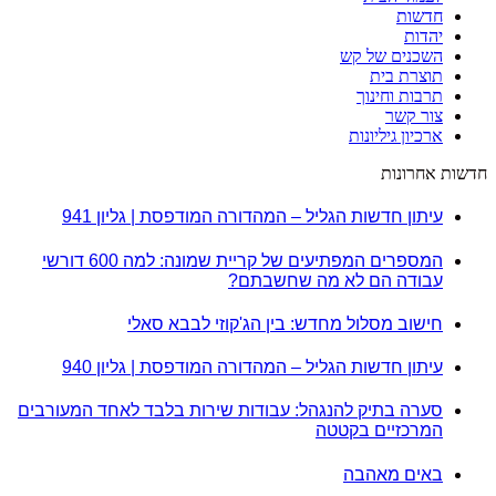
חדשות
יהדות
השכנים של קש
תוצרת בית
תרבות וחינוך
צור קשר
ארכיון גיליונות
חדשות אחרונות
עיתון חדשות הגליל – המהדורה המודפסת | גליון 941
המספרים המפתיעים של קריית שמונה: למה 600 דורשי
עבודה הם לא מה שחשבתם?
חישוב מסלול מחדש: בין הג'קוזי לבבא סאלי
עיתון חדשות הגליל – המהדורה המודפסת | גליון 940
סערה בתיק להנגהל: עבודות שירות בלבד לאחד המעורבים
המרכזיים בקטטה
באים מאהבה