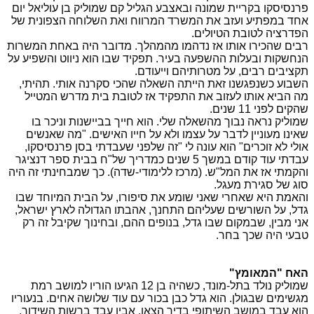
פרנסיסקו בקריית שמונה ובאצבע הגליל קם שמוליק בן עוליאל יום
אחד במפתיע ועזב את המשרד המרווח ואת השלוחה הצפונית של
הפדרציה לטובת הטיולים.
רבים שהכירו אותו אז נדהמו מהמהלך. מדובר היה באחת המשרות
הנחשקות ובעלות ההשפעה בעיר. תפקיד שבו הוא ניווט והשפיע על
תקציבים רבים, על מטרותיהם וייעודם.
השבוע כשנפגשנו זאת הייתה השאלה שהכי סקרנה אותי. תהיתי,
מה הביא אותו לעזוב את התפקיד אז לטובת בית מדרש המטייל
שהקים לפני 11 שנים.
שמוליק נראה נבוך מהשאלה שלי. הוא חייך בביישנות וניכר בו
שאינו מעוניין לדבר על עצמו ולא על חייו האישים. "מה שאנשים
אולי לא זוכרים" הוא עונה לי "זה שלפני שעבדתי בסן פרנסיסקו,
עבדתי עוד קודם במשך 5 שנים כמדריך של"ח בבית ספר דנציגר
והקמתי אז את המל"ש. (מרכז ללימודי-שדה). כך שמבחינתי זה היה
סוג של סגירת מעגל.
והאמת היא שאחרי שאני שומע את סיפורו, על הבית המיוחד שבו
גדל, על השורשים שעליהם התחנך, אהבתו הגדולה לארץ ישראל,
אני מבין, שבמקום שבו גדל, בנופים ההם, ובחינוך שקיבל זה רק
טבעי היה שכך בחר.
האח "המאומץ"
שמוליק נולד בתל-מונד, כשהיה בן 12 הגיעו הוריו למושב רמת
מגשימים שבגולן. הוא גדל כבן בכור עם עוד שלושה אחים. בנעוריו
הוא עבד במושב השיתופי בדיר הצאן. אביו עבד ברשות השידור,