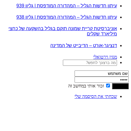
עיתון חדשות הגליל – המהדורה המודפסת | גליון 939
עיתון חדשות הגליל – המהדורה המודפסת | גליון 938
אוניברסיטת קריית שמונה תוקם בגליל בהשקעה של כחצי
מיליארד שקלים
דנציגר-אורט – הדיבייט של המדינה
מגזין וירטואלי
זכור אותי במחשב זה
שכחתי את הסיסמה שלי