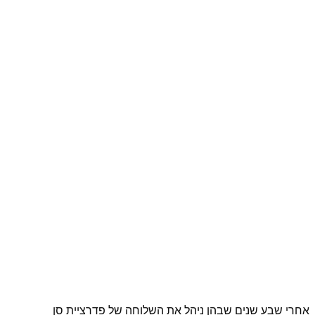
אחרי שבע שנים שבהן ניהל את השלוחה של פדרציית סן