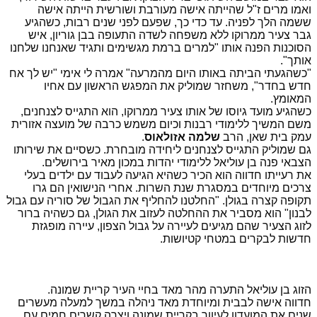
ואמו מרים ז"ל שהייתה אישה מעורבת ושורשית הייתה אישה
ששמה הלך לפניה. עד כדי כך, שפעם לפני שנים רבות, כשהגיע
גבר צעיר ממרוקו ללא משפחה לשדה התעופה בבן גוריון, איש
הסוכנות הפנה אותו "למרים ברמת מגשימים ותגיד שאנחנו שלחנו
אותך".
"כשהגעתי הביתה באותו היום מהמרעה" אמרה לי אימי "יש לך אח
חדש בחדר", משחזר שמוליק את המפגש הראשון עם אחיו
המאומץ.
כשהגיע מועד גיוסו של אותו צעיר ממרוקו, הוא התגייס לצנחנים,
משם המשיך ללימודי רבנות וכיום משמש כרבה של מועצה אזורית
עמק בית שאן, הרב
שלמה אזולאוס
.
גם שמוליק התגייס לצנחנים ליחידה מובחרת. כשסיים את שירותו
הצבאי פנה בן עוליאל ללימודי יהדות במכון מאיר בירושלים.
את רעייתו חדווה הוא הכיר כשהיא הגיעה לעבוד עם ילדים בעלי
צרכים מיוחדים במסגרת שנת השרות. אחרי הנישואין הם גרו
תקופה קצרה בגולן. "החלטנו להחליף את הגבול של סוריה עם גבול
לבנון" הוא מסביר את ההחלטה לעזוב את הגולן, גם כשהיה ברור
לזוג הצעיר שהם מגיעים לעיירה על גבול הצפון, עיירה מופגזת
חדשות לבקרים במטחי קטיושות.
הזוג בן עוליאל התערה מהר מאד בחיי העיר קריית שמונה.
חדווה אישה לבבית ומיוחדת מאד ניהלה במשך למעלה מעשרים
שנים את המועדון לעיוור בקריית שמונה ויצרה קשרים חמים עם