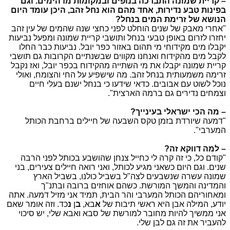
– קריית שמונה התברכה בנופים ובמקומות מדהימים. וגם
בפינות טבע נדירות, אחד מהם הוא נחל זהב, היכן עומד היום
הנושא של זרימת המים בנחל?
"אחרי מאבק של שנים הוחלט לפני כחצי שנה שהמים של עין זהב
יחזרו לזרום באופן טבעי בנחל ותושבי קריית שמונה ומפעל נביעות
יקבלו מים מקידוחי מי תהום באזור כפר יובל. נביעות כבר החלו
לקבל מים מהקידוח ואנחנו מקווים שבשנתיים הקרובות גם תושבי
קריית שמונה יקבלו את מי השתייה מהקידוח בכפר יובל, ואז נקבל
זרימה משמעותית בנחל זהב. מה שישפיע על החי והצומח, ואולי
נוכל לשוט עם אבובים. כדאי שידעו כי בנחל ישנם בעלי חיים
וצמחים נדירים גם ברמה הארצית".
– מה הכי ישראלי בעינייך?
"דמעה שיורדת בזמן טקס השבעה של חיילים ברחבת הכותל
המערבי".
– למה דווקא זה?
"קודם כל, כי זה קרה לי כחייל צנחן שהושבע בכותל לפני הרבה
שנים. וגם היום כשאני מגיע לכותל, ואני רואה חיילים צעירים, בני
שמונה עשרה שנשבעים לצה"ל בשביל כולנו, בשביל הארץ
והמדינה והמשך המורשת. כשהם אוחזים ברובה ובתנ"ך
ומאחוריהם הכותל המערבי והר הבית, תמיד אני מזיל דמעה. אתה
יודע, המילה אבן היא ראשי תיבות של
א
בא,
ב
ן
נ
כד. וזה אומר שאם
אני ממשיך להיות מחובר למורשת של סבא ואבא שלי, יש סיכוי
להעביר את זה גם לבן שלי.