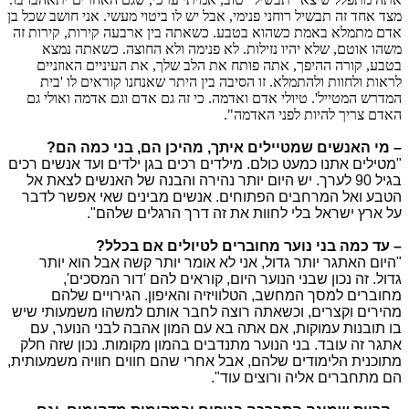
מצד אחד זה תבשיל רוחני פנימי, אבל יש לו ביטוי מעשי. אני חושב שכל בן
אדם מתמלא באמת כשהוא בטבע. כשאתה בין ארבעה קירות, קירות זה
משהו אוטם, שלא יהיו נזילות. לא פנימה ולא החוצה. כשאתה נמצא
בטבע, קורה ההיפך, אתה פותח את הלב שלך, את העיניים האוזניים
לראות ולחוות ולהתמלא. זו הסיבה בין היתר שאנחנו קוראים לו 'בית
המדרש המטייל'. טיולי אדם ואדמה. כי זה גם אדם וגם אדמה ואולי גם
האדם צריך להיות לפני האדמה".
– מי האנשים שמטיילים איתך, מהיכן הם, בני כמה הם?
"מטילים אתנו כמעט כולם. מילדים רכים בגן ילדים ועד אנשים רכים
בגיל 90 לערך. יש היום יותר נהירה והבנה של האנשים לצאת אל
הטבע ואל המרחבים הפתוחים. אנשים מבינים שאי אפשר לדבר
על ארץ ישראל בלי לחוות את זה דרך הרגלים שלהם".
– עד כמה בני נוער מחוברים לטיולים אם בכלל?
"היום האתגר יותר גדול, אני לא אומר יותר קשה אבל הוא יותר
גדול. זה נכון שבני הנוער היום, קוראים להם 'דור המסכים',
מחוברים למסך המחשב, הטלוויזיה והאיפון. הגירויים שלהם
מהירים וקצרים, וכשאתה רוצה לחבר אותם למשהו משמעותי שיש
בו תובנות עמוקות, אם אתה בא עם המון אהבה לבני הנוער, עם
אתגר זה עובד. בני הנוער מתנדבים בהמון מקומות. נכון שזה חלק
מתוכנית הלימודים שלהם, אבל אחרי שהם חווים חוויה משמעותית,
הם מתחברים אליה ורוצים עוד".