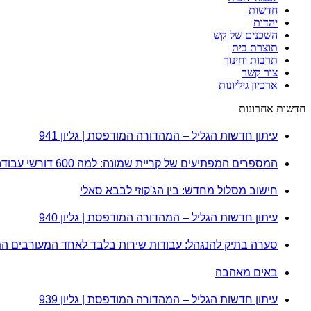
חדשות
יהדות
השכנים של קש
תוצרת בית
תרבות וחינוך
צור קשר
ארכיון גיליונות
חדשות אחרונות
עיתון חדשות הגליל – המהדורה המודפסת | גליון 941
המספרים המפתיעים של קריית שמונה: למה 600 דורשי עבודה הם לא מה שחשבתם?
חישוב מסלול מחדש: בין הג'קוזי לבבא סאלי
עיתון חדשות הגליל – המהדורה המודפסת | גליון 940
סערה בתיק להנגהל: עבודות שירות בלבד לאחד המעורבים ה
באים מאהבה
עיתון חדשות הגליל – המהדורה המודפסת | גליון 939