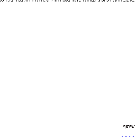
בעיצוב חדשני ויפהפה. עבודות הפיתוח בשטח החלו ומסירת הדירות צפויה בעוד כש
שיתוף