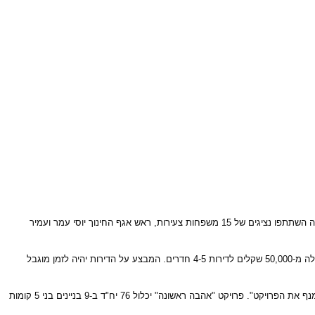
חברת היילנד המשווקת את פרויקט המגורים היוקרתי "אהבה ראשונה" בחצור יזמה מפגש עם נציגי מרכז צעירים בחצור להבין את הלך הרוחות ומצב הדיור בעיר. בפגישה השתתפו נציגים של 15 משפחות צעירות, ראש אגף החינוך יוסי עמר ועמיר
נציגי היילנד, ואנשי המועצה פנו לקבלני הפרויקט יואל יפרח ואהרון ואטדגי בבקשה להורדת מחירים, הקבלנים מצידם נרתמו למשימה ויצאו בהנחות משמעותיות של למעלה מ-50,000 שקלים לדירות 4-5 חדרים. המבצע על הדירות יהיה לזמן מוגבל
מנף את הפרויקט".
פרויקט
"אהבה ראשונה" יכלול 76 יח"ד ב-9 בניינים
בני 5 קומות