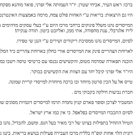
ברכו: ראש העיר, אביחי שטרן. יו"ר העמותה אלי זפרני, פואד מוהנא מפקח 
היו גם הרצאות: בריאות ע"י האחות פולט צמח, מרמה באמצעות האינטרנט- ע
המייסדים נהנו משלל פינוקים ברחבי מרכז היום ע"י בעלי עסקים מדהימים בע
לירז אלגרבלי, ענת מחפודה, אתי ממן, ואליזבט ביטון. תודה ענקית!
לסיום, המייסדים נהנו ממסיבת ריקודים ושירים ע"י הנגן שי טפירו.
לארוחת הצהריים פינק את המייסדים אורי כחלון בארוחת צהריים כיד המלך-
הוכנה תפאורה שמדמה מטוס, והקשישים נכנסו עם כרטיסי טיסה וישבו במ
היו"ר אלי זפרני קיבל יחד עם הצוות את הקשישים בבוקר.
טייס אל על הכין סרטון מיוחד ובו ברכה מיוחדת למייסדי קריית שמונה.
חברת נביעות חילקה בקבוקי מים .
המשביר לצרכן וסופר פארם קניון נחמיה תרמו למייסדים דוגמיות מסוגים שו
לסיום התכבדו המייסדים בפלאפל. כי אין כמו ארץ ישראל.
הטיול התחיל בתפילות בציונו של רבי מאיר בעל הנס, ומשם, להבדיל, נהנו ב
רונית הלוי אחות קופ"ח כללית מרכז העבירה פעילות בנושא בריאות, בינגו גד