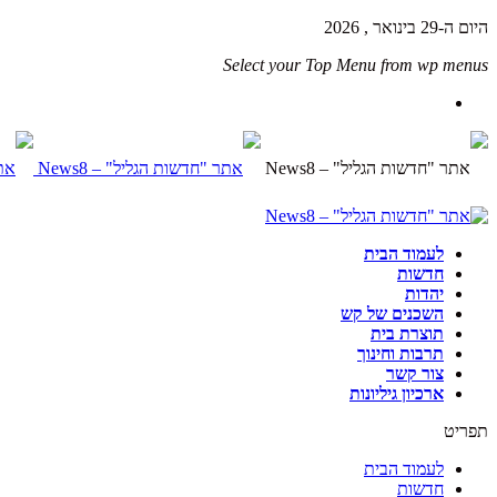
היום ה-29 בינואר , 2026
Select your Top Menu from wp menus
לעמוד הבית
חדשות
יהדות
השכנים של קש
תוצרת בית
תרבות וחינוך
צור קשר
ארכיון גיליונות
תפריט
לעמוד הבית
חדשות