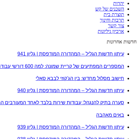
יהדות
השכנים של קש
תוצרת בית
תרבות וחינוך
צור קשר
ארכיון גיליונות
חדשות אחרונות
עיתון חדשות הגליל – המהדורה המודפסת | גליון 941
המספרים המפתיעים של קריית שמונה: למה 600 דורשי עבודה הם לא מה שחשבתם?
חישוב מסלול מחדש: בין הג'קוזי לבבא סאלי
עיתון חדשות הגליל – המהדורה המודפסת | גליון 940
סערה בתיק להנגהל: עבודות שירות בלבד לאחד המעורבים ה
באים מאהבה
עיתון חדשות הגליל – המהדורה המודפסת | גליון 939