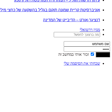
עיתון חדשות הגליל – המהדורה המודפסת | גליון 938
אוניברסיטת קריית שמונה תוקם בגליל בהשקעה של כחצי מיל
דנציגר-אורט – הדיבייט של המדינה
מגזין וירטואלי
זכור אותי במחשב זה
שכחתי את הסיסמה שלי