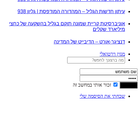
עיתון חדשות הגליל – המהדורה המודפסת | גליון 938
אוניברסיטת קריית שמונה תוקם בגליל בהשקעה של כחצי
מיליארד שקלים
דנציגר-אורט – הדיבייט של המדינה
מגזין וירטואלי
זכור אותי במחשב זה
שכחתי את הסיסמה שלי