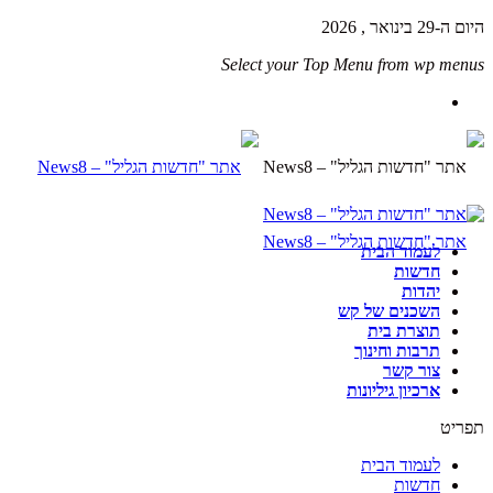
היום ה-29 בינואר , 2026
Select your Top Menu from wp menus
לעמוד הבית
חדשות
יהדות
השכנים של קש
תוצרת בית
תרבות וחינוך
צור קשר
ארכיון גיליונות
תפריט
לעמוד הבית
חדשות