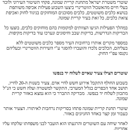
שוטרי משטרת ישראל מתחנת קריית שמונה, פקחי השיטור העירוני ולוכד
בעלי חיים מהאשכול הווטרינרי ביצעו השבוע פעילות אכיפה משותפת
בנושא כלבים משוטטים, כלבים מסוכנים המוחזקים בניגוד לחוק ואכיפת
צואת כלבים, כל זאת בעיר קריית שמונה.
במהלך הפעילות הגיעו הצוותים למקומות בהם מוחזקים כלבים, בוצעו כל
הבדיקות הנדרשות, בדיקות שבב וחיסונים ונערכו עוד בדיקות מקיפות.
במספר מקרים אותרו ברחובות העיר מספר כלבים משוטטים ללא
בעליהם, הכלבים נלכדו והועברו להסגר ע"י השירות הווטרינרי ובעליהם
נקנסו עפ"י החוק.
שוטרים הצילו צעיר שאיים לשלוח יד בנפשו
בשבוע החולף התקבל אירוע חשש לחיי אדם. צעיר בשנות ה-20 לחייו,
תושב אחד הכפרים בגליל המערבי, התקשר למשטרה ועלה חשש כי הנ"ל
מתכוון לשלוח יד בנפשו. מבדיקה התברר כי הוא נמצא באזור קריית
שמונה.
שוטרי תחנת קריית שמונה פתחו בסריקות נרחבות לאיתורו. הצעיר אותר
כעבור זמן קצר באחד החניונים באזור.
לאחר שיחה עם השוטרים והרגעתו הוא הועבר לבני משפחתו שלקחו עליו
אחריות.