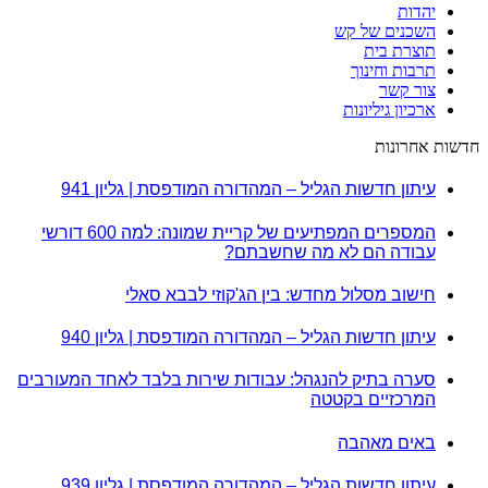
יהדות
השכנים של קש
תוצרת בית
תרבות וחינוך
צור קשר
ארכיון גיליונות
חדשות אחרונות
עיתון חדשות הגליל – המהדורה המודפסת | גליון 941
המספרים המפתיעים של קריית שמונה: למה 600 דורשי
עבודה הם לא מה שחשבתם?
חישוב מסלול מחדש: בין הג'קוזי לבבא סאלי
עיתון חדשות הגליל – המהדורה המודפסת | גליון 940
סערה בתיק להנגהל: עבודות שירות בלבד לאחד המעורבים
המרכזיים בקטטה
באים מאהבה
עיתון חדשות הגליל – המהדורה המודפסת | גליון 939