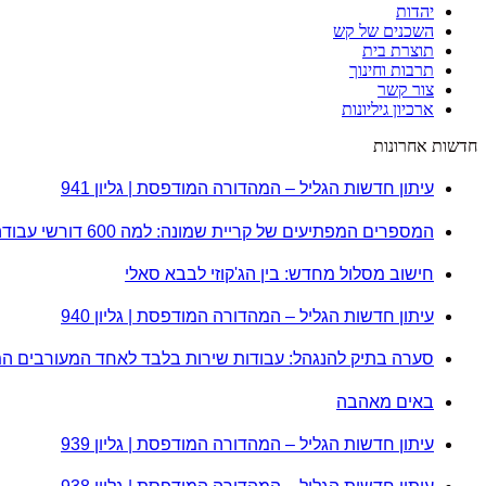
יהדות
השכנים של קש
תוצרת בית
תרבות וחינוך
צור קשר
ארכיון גיליונות
חדשות אחרונות
עיתון חדשות הגליל – המהדורה המודפסת | גליון 941
המספרים המפתיעים של קריית שמונה: למה 600 דורשי עבודה הם לא מה שחשבתם?
חישוב מסלול מחדש: בין הג'קוזי לבבא סאלי
עיתון חדשות הגליל – המהדורה המודפסת | גליון 940
סערה בתיק להנגהל: עבודות שירות בלבד לאחד המעורבים ה
באים מאהבה
עיתון חדשות הגליל – המהדורה המודפסת | גליון 939