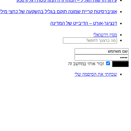
עיתון חדשות הגליל – המהדורה המודפסת | גליון 938
אוניברסיטת קריית שמונה תוקם בגליל בהשקעה של כחצי מיל
דנציגר-אורט – הדיבייט של המדינה
מגזין וירטואלי
זכור אותי במחשב זה
שכחתי את הסיסמה שלי