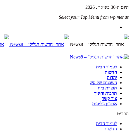
היום ה-30 בינואר , 2026
Select your Top Menu from wp menus
לעמוד הבית
חדשות
יהדות
השכנים של קש
תוצרת בית
תרבות וחינוך
צור קשר
ארכיון גיליונות
תפריט
לעמוד הבית
חדשות