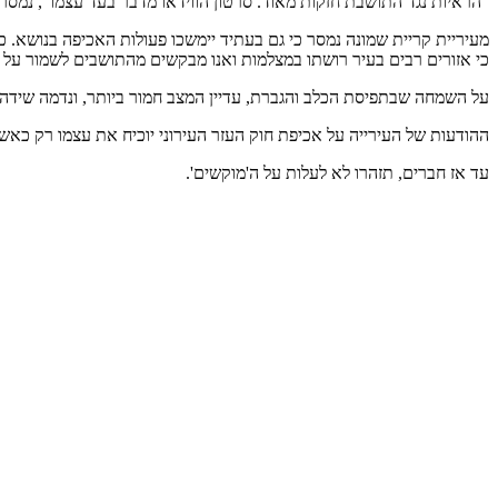
"הראיות נגד התושבת חזקות מאוד. סרטון הווידאו מדבר בעד עצמו", נמסר 
מעיריית קריית שמונה נמסר כי גם בעתיד יימשכו פעולות האכיפה בנושא. כמו
כי אזורים רבים בעיר רושתו במצלמות ואנו מבקשים מהתושבים לשמור על ע
על השמחה שבתפיסת הכלב והגברת, עדיין המצב חמור ביותר, ונדמה שידה
ההודעות של העירייה על אכיפת חוק העזר העירוני יוכיח את עצמו רק כאש
עד אז חברים, תזהרו לא לעלות על ה'מוקשים'.