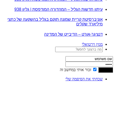
עיתון חדשות הגליל – המהדורה המודפסת | גליון 938
אוניברסיטת קריית שמונה תוקם בגליל בהשקעה של כחצי
מיליארד שקלים
דנציגר-אורט – הדיבייט של המדינה
מגזין וירטואלי
זכור אותי במחשב זה
שכחתי את הסיסמה שלי