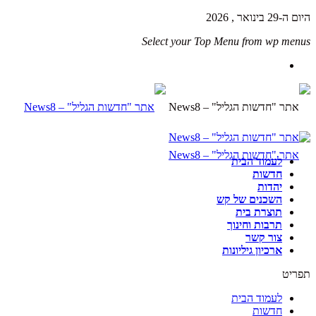
היום ה-29 בינואר , 2026
Select your Top Menu from wp menus
לעמוד הבית
חדשות
יהדות
השכנים של קש
תוצרת בית
תרבות וחינוך
צור קשר
ארכיון גיליונות
תפריט
לעמוד הבית
חדשות