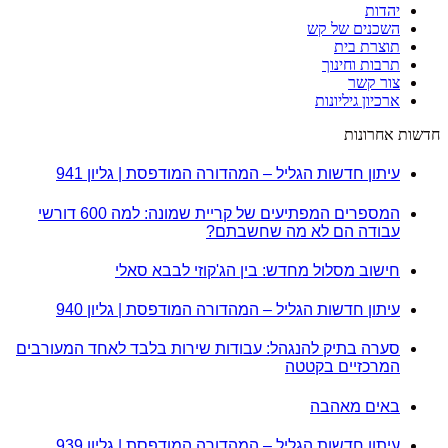
יהדות
השכנים של קש
תוצרת בית
תרבות וחינוך
צור קשר
ארכיון גיליונות
חדשות אחרונות
עיתון חדשות הגליל – המהדורה המודפסת | גליון 941
המספרים המפתיעים של קריית שמונה: למה 600 דורשי
עבודה הם לא מה שחשבתם?
חישוב מסלול מחדש: בין הג'קוזי לבבא סאלי
עיתון חדשות הגליל – המהדורה המודפסת | גליון 940
סערה בתיק להנגהל: עבודות שירות בלבד לאחד המעורבים
המרכזיים בקטטה
באים מאהבה
עיתון חדשות הגליל – המהדורה המודפסת | גליון 939