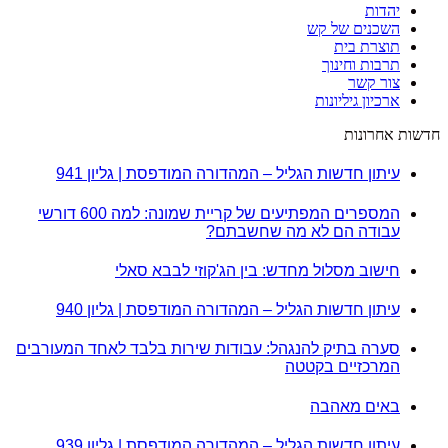
יהדות
השכנים של קש
תוצרת בית
תרבות וחינוך
צור קשר
ארכיון גיליונות
חדשות אחרונות
עיתון חדשות הגליל – המהדורה המודפסת | גליון 941
המספרים המפתיעים של קריית שמונה: למה 600 דורשי
עבודה הם לא מה שחשבתם?
חישוב מסלול מחדש: בין הג'קוזי לבבא סאלי
עיתון חדשות הגליל – המהדורה המודפסת | גליון 940
סערה בתיק להנגהל: עבודות שירות בלבד לאחד המעורבים
המרכזיים בקטטה
באים מאהבה
עיתון חדשות הגליל – המהדורה המודפסת | גליון 939