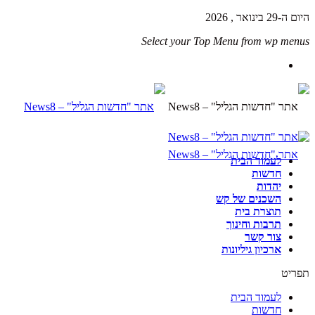
היום ה-29 בינואר , 2026
Select your Top Menu from wp menus
לעמוד הבית
חדשות
יהדות
השכנים של קש
תוצרת בית
תרבות וחינוך
צור קשר
ארכיון גיליונות
תפריט
לעמוד הבית
חדשות