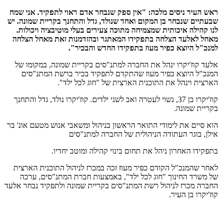
ראש העיר ניסים מלכה: "אין ספק שנבחר אדם ראוי לתפקיד. אני שמח
שבעתיים שנבחר בן המקום ואחד שנולד, גדל והתחנך בקריית שמונה. יש
לנו קהילה איכותית שמצמיחה מתוכה צעירים בעלי מוטיבציה ויכולות.
מאחל לאלעד הצלחה בתפקידו המאתגר ובהזדמנות זאת מאחל הצלחה
למנכ"ל היוצא כפיר מעוז בתפקידו החדש והבכיר".
אלעד קוז'יקרו ינהל את החברה למתנ"סים בקריית שמונה, במקומו של
המנכ"ל היוצא כפיר מעוז שהתקדם לתפקיד בכיר ברשת המתנ"סים
הארצית וינהל את התוכנית הארצית של "חוג לכל ילד".
קוז'יקרו בן 37, נשוי לעטרה ואב לשני ילדים. קוז'יקרו נולד, גדל והתחנך
בקריית שמונה.
הוא סיים את לימודי התואר הראשון בניהול ומשאבי אנוש מטעם אונ' בר
אילן, בוגר העתודה הניהולית של החברה למתנ"סים
בתפקידו האחרון ניהל את תחום בינוי קהילה ומוטב יחדיו.
לאחר שהמנכ"ל הקודם כפיר מעוז זכה במכרז לניהול התוכנית הארצית
של משרד החינוך "חוג לכל ילד", באמצעות חברת המתנ"סים, ערכה
החברה מכרז לניהול רשת המתנ"סים בקריית שמונה ולתפקיד נבחר אלעד
קוז'יקרו בן העיר.