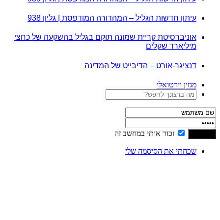
עיתון חדשות הגליל – המהדורה המודפסת | גליון 938
אוניברסיטת קריית שמונה תוקם בגליל בהשקעה של כחצי
מיליארד שקלים
דנציגר-אורט – הדיבייט של המדינה
מגזין וירטואלי
זכור אותי במחשב זה
שכחתי את הסיסמה שלי