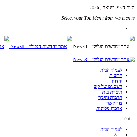
היום ה-29 בינואר , 2026
Select your Top Menu from wp menus
לעמוד הבית
חדשות
יהדות
השכנים של קש
תוצרת בית
תרבות וחינוך
צור קשר
ארכיון גיליונות
תפריט
לעמוד הבית
חדשות