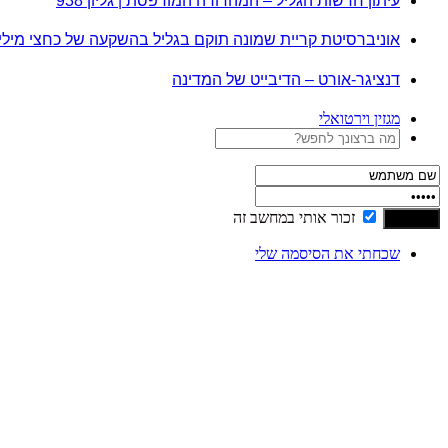
עיתון חדשות הגליל – המהדורה המודפסת | גליון 938
אוניברסיטת קריית שמונה תוקם בגליל בהשקעה של כחצי מיל
דנציגר-אורט – הדיבייט של המדינה
מגזין וירטואלי
זכור אותי במחשב זה
שכחתי את הסיסמה שלי