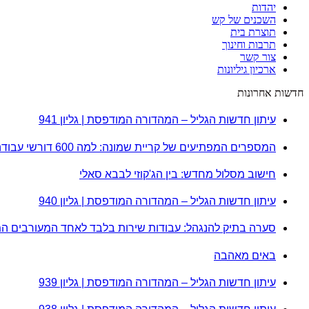
יהדות
השכנים של קש
תוצרת בית
תרבות וחינוך
צור קשר
ארכיון גיליונות
חדשות אחרונות
עיתון חדשות הגליל – המהדורה המודפסת | גליון 941
המספרים המפתיעים של קריית שמונה: למה 600 דורשי עבודה הם לא מה שחשבתם?
חישוב מסלול מחדש: בין הג'קוזי לבבא סאלי
עיתון חדשות הגליל – המהדורה המודפסת | גליון 940
סערה בתיק להנגהל: עבודות שירות בלבד לאחד המעורבים ה
באים מאהבה
עיתון חדשות הגליל – המהדורה המודפסת | גליון 939