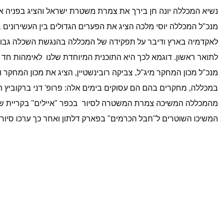
נשיא המכללה יונה חן בירך את צמרת משטרת ישראל והציג בפניה את
מנכ"ל המכללה יוסי מלכה הציג את הפערים הגדולים בין העשירונים 
לאקדמיה בארץ ודיבר על תפקידה של המכללה בהנגשת השכלה גבוהה
לתואר ראשון. דוגמא לכך היא התוכנית המיוחדת שלנו
לאימהות חד הוריות, בה משולבות כ-50 אימהות 
מנכ"ל מכון המחקר מיג"ל, צביקה רובינשטיין, הציג את מכון המחקר ו
במכללה, מחקרים בהם הם עסוקים בימים אלה: פרופ' דני ברקוביץ ה
מהמכללה המשיכה צמרת המשטרה לסיור
בכפר "איילים" בקריית ש
המשיכו השוטרים ל"חבל הכרמים" בפארק דלתון ואחר כך ערכו סיור