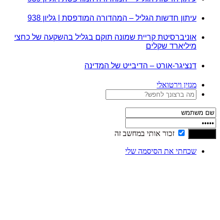
עיתון חדשות הגליל – המהדורה המודפסת | גליון 938
אוניברסיטת קריית שמונה תוקם בגליל בהשקעה של כחצי
מיליארד שקלים
דנציגר-אורט – הדיבייט של המדינה
מגזין וירטואלי
זכור אותי במחשב זה
שכחתי את הסיסמה שלי