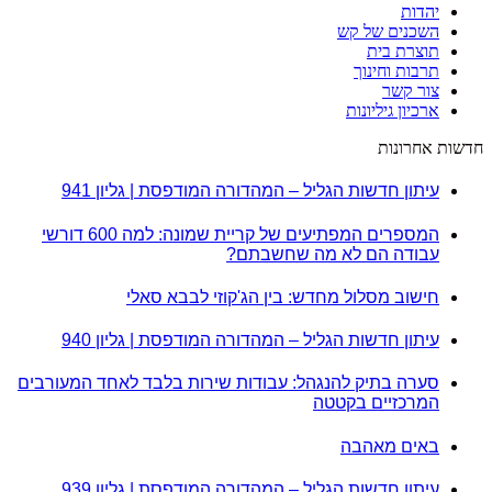
יהדות
השכנים של קש
תוצרת בית
תרבות וחינוך
צור קשר
ארכיון גיליונות
חדשות אחרונות
עיתון חדשות הגליל – המהדורה המודפסת | גליון 941
המספרים המפתיעים של קריית שמונה: למה 600 דורשי
עבודה הם לא מה שחשבתם?
חישוב מסלול מחדש: בין הג'קוזי לבבא סאלי
עיתון חדשות הגליל – המהדורה המודפסת | גליון 940
סערה בתיק להנגהל: עבודות שירות בלבד לאחד המעורבים
המרכזיים בקטטה
באים מאהבה
עיתון חדשות הגליל – המהדורה המודפסת | גליון 939