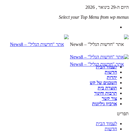
היום ה-29 בינואר , 2026
Select your Top Menu from wp menus
לעמוד הבית
חדשות
יהדות
השכנים של קש
תוצרת בית
תרבות וחינוך
צור קשר
ארכיון גיליונות
תפריט
לעמוד הבית
חדשות