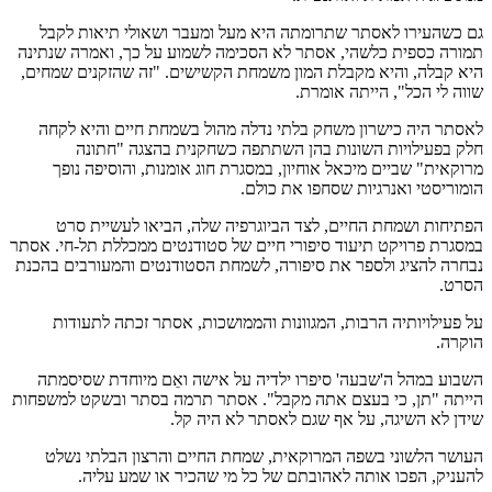
גם כשהעירו לאסתר שתרומתה היא מעל ומעבר ושאולי תיאות לקבל
תמורה כספית כלשהי, אסתר לא הסכימה לשמוע על כך, ואמרה שנתינה
היא קבלה, והיא מקבלת המון משמחת הקשישים. "זה שהזקנים שמחים,
שווה לי הכל", הייתה אומרת.
לאסתר היה כישרון משחק בלתי נדלה מהול בשמחת חיים והיא לקחה
חלק בפעילויות השונות בהן השתתפה כשחקנית בהצגה "חתונה
מרוקאית" שביים מיכאל אוחיון, במסגרת חוג אומנות, והוסיפה נופך
הומוריסטי ואנרגיות שסחפו את כולם.
הפתיחות ושמחת החיים, לצד הביוגרפיה שלה, הביאו לעשיית סרט
במסגרת פרויקט תיעוד סיפורי חיים של סטודנטים ממכללת תל-חי. אסתר
נבחרה להציג ולספר את סיפורה, לשמחת הסטודנטים והמעורבים בהכנת
הסרט.
על פעילויותיה הרבות, המגוונות והממושכות, אסתר זכתה לתעודות
הוקרה.
השבוע במהל ה'שבעה' סיפרו ילדיה על אישה ואֵם מיוחדת שסיסמתה
הייתה "תן, כי בעצם אתה מקבל". אסתר תרמה בסתר ובשקט למשפחות
שידן לא השיגה, על אף שגם לאסתר לא היה קל.
העושר הלשוני בשפה המרוקאית, שמחת החיים והרצון הבלתי נשלט
להעניק, הפכו אותה לאהובתם של כל מי שהכיר או שמע עליה.