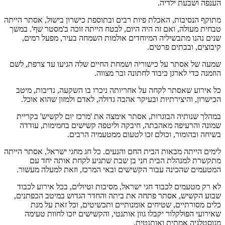
הענפה ושבעת ילדיה.
מתוקף הנסיבות, האכלת פיות רבים ובתוספת כישרון בישול, אסתר הייתה
טבחית מעולה, ואם זה היה היום, לבטח הייתה זוכה ב'מסטר שף'. במשך
שנים נהנו מתבשיליה המיוחדים אולמות השמחה בעיר, מפעל רמים,
קיבוצים, ובבתים פרטים.
שמעה של אסתר על כישוריה ושמחת החיים שלה הגיעו עד צרפת, לשם
הוזמנה כדי לארגן כיבוד לחתונה ובר מצווה.
כל אירוע שאסתר לקחה על אחריותה ניכרו בו השקעה, נדיבות, מיטב
הכישרון, והיצירתיות ובעיקר אהבה גדולה, לאדם ולמזון שהוא אוכל.
במהלך שנותיה הבוגרות, אסתר אימצה את 'מרכז יום לקשיש' בקריית
שמונה והרעיפה מאהבתה, חיבקה וליטפה קשישים בחמימות, עודדה
בשיחה ובהומור, וכולם זכו לטעום ממטעמיה הרבים.
לימים הייתה מבאות הבית החם והנעים. כל חג מחגי ישראל, אסתר הייתה
מתקשרת למנהלת הבית חני בן שבת שתגיע לקחת אותה יחד עם
המטעמים שהכינה עבור הקשישים ובאי המרכז, וזאת למעלה מעשור.
לא רק מטעמים לכבוד חגי ישראל, מסיבות וטיולים, בכל אירוע לכבוד
שבוע הקשיש, אסתר פתחה את ביתה והחדר הגדוש במיטב הכפתנים,
כלים מסורתיים, שטיחים אומנותיים ותכשיטים, וכל זאת על מנת
שאירועי הפולקלור יקבלו גוון אותנטי, והקשישים יזכו לחוות טעימה
מנוסטלגיה אמתית ואותנטית.