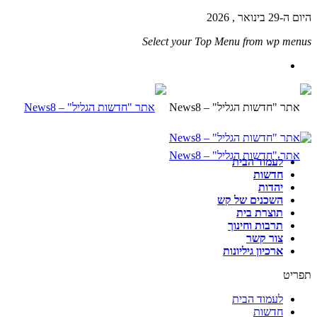
היום ה-29 בינואר , 2026
Select your Top Menu from wp menus
לעמוד הבית
חדשות
יהדות
השכנים של קש
תוצרת בית
תרבות וחינוך
צור קשר
ארכיון גיליונות
תפריט
לעמוד הבית
חדשות