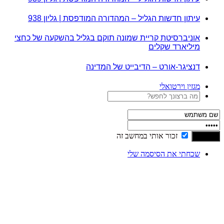
עיתון חדשות הגליל – המהדורה המודפסת | גליון 938
אוניברסיטת קריית שמונה תוקם בגליל בהשקעה של כחצי
מיליארד שקלים
דנציגר-אורט – הדיבייט של המדינה
מגזין וירטואלי
זכור אותי במחשב זה
שכחתי את הסיסמה שלי