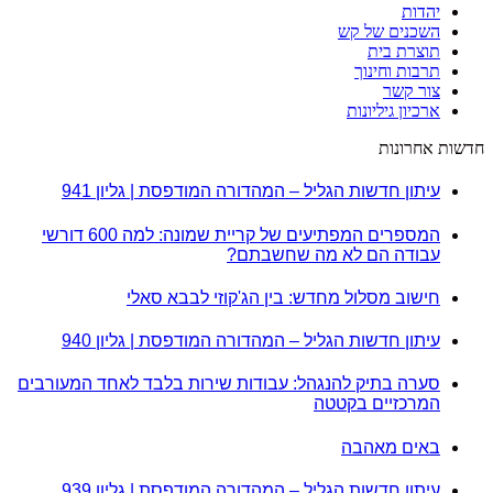
יהדות
השכנים של קש
תוצרת בית
תרבות וחינוך
צור קשר
ארכיון גיליונות
חדשות אחרונות
עיתון חדשות הגליל – המהדורה המודפסת | גליון 941
המספרים המפתיעים של קריית שמונה: למה 600 דורשי
עבודה הם לא מה שחשבתם?
חישוב מסלול מחדש: בין הג'קוזי לבבא סאלי
עיתון חדשות הגליל – המהדורה המודפסת | גליון 940
סערה בתיק להנגהל: עבודות שירות בלבד לאחד המעורבים
המרכזיים בקטטה
באים מאהבה
עיתון חדשות הגליל – המהדורה המודפסת | גליון 939