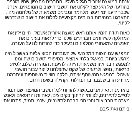
אנחנו במועצה אזורית הגליל העליון החברים מהצפון שהיו מוכנים
בהודעה של רגע קצר לקלוט את תושבי הישובים המופגזים. אנחנו
שכבר ידענו ימי רעש ומלחמה ומבינים משמעות של מלחמה מהי,
התארגנו במהירות בצוותים מקצועיים לקלוט את הישובים שנדרשו
לפינוי.
כאות תודה הזמין אותנו ראש מועצה אזורית אשכול, חיים ילין את
המחלקה לשירותים חברתיים שלנו, כדי לראות בעיניים את
האנשים שמאחורי הטלפונים ובעיקר כדי להודות לנו על העזרה.
המפגש עם הצוות המקצועי של העובדות הסוציאליות באשכול היה
מרגש ביותר. במעגל בלתי אמצעי ומסיפורי תושבים שהוזמנו
למפגש הבנו איזו משמעות הייתה להיענות המהירה שלנו, לסיוע
בריאותי, נפשי ולרגעים של שקט שהצלחנו לייצר עבור תושבי
אשכול. במפגש המשותף איתם, חלקנו חוויות משותפות וניתרמנו
מהידע הרב שנצבר בהתנהלות הקהילה בשעת חרום.
בהזדמנות זאת אני מבקשת להודות לכל תושבי המועצה שנרתמו
לסייע: לתיירנים, לצוותי החינוך בקיבוצים, לאחיות והרופאים ולאנשי
מערכות הבריאות והכי הכי הרבה לתושבים, שכמו תמיד, פתחו את
ביתם ואת ליבם.