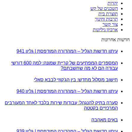
יהדות
השכנים של קש
תוצרת בית
תרבות וחינוך
צור קשר
ארכיון גיליונות
חדשות אחרונות
עיתון חדשות הגליל – המהדורה המודפסת | גליון 941
המספרים המפתיעים של קריית שמונה: למה 600 דורשי
עבודה הם לא מה שחשבתם?
חישוב מסלול מחדש: בין הג'קוזי לבבא סאלי
עיתון חדשות הגליל – המהדורה המודפסת | גליון 940
סערה בתיק להנגהל: עבודות שירות בלבד לאחד המעורבים
המרכזיים בקטטה
באים מאהבה
עיתון חדשות הגליל – המהדורה המודפסת | גליון 939