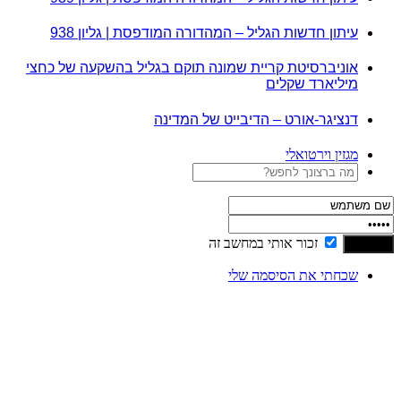
עיתון חדשות הגליל – המהדורה המודפסת | גליון 938
אוניברסיטת קריית שמונה תוקם בגליל בהשקעה של כחצי
מיליארד שקלים
דנציגר-אורט – הדיבייט של המדינה
מגזין וירטואלי
זכור אותי במחשב זה
שכחתי את הסיסמה שלי