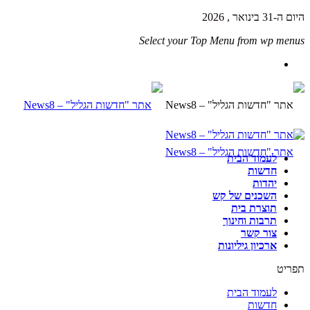
היום ה-31 בינואר , 2026
Select your Top Menu from wp menus
לעמוד הבית
חדשות
יהדות
השכנים של קש
תוצרת בית
תרבות וחינוך
צור קשר
ארכיון גיליונות
תפריט
לעמוד הבית
חדשות