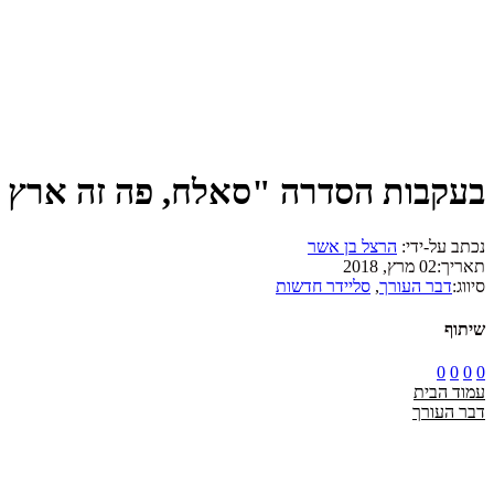
בעקבות הסדרה "סאלח, פה זה ארץ י
נכתב על-ידי:
הרצל בן אשר
תאריך:
02 מרץ, 2018
סיווג:
דבר העורך
,
סליידר חדשות
שיתוף
0
0
0
0
עמוד הבית
דבר העורך