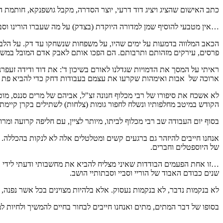
כתב האישום שהציג ויציג דוד דרעי, יוצר הסדרה, מקבל גושפנקא, חותמת ה
…אין מטבעי להוסיף שמן למדורה היוקדת (בצדק) על מה שעברו הורינו וסבינ
הכאב המלווה בדמעות על ימים שהיו, על משפחות שנשחקו עד דק. על הלב 
פרסים, עירקים מזהותם ותרבותם. הם הפכו אותם לאבק אדם המובל במשאיות
ראיתי על המסך את הדמויות שגדלנו לאורם בשיכון ד': את דוד ודידה זעפרני
ארוכה של אבות ואימהות שקרעו את עצמם בעבודות דחק כדי להביא פת לחם
לא אשכח את סיפורו של רבי מכלוף חנונה זצ"ל, אביהם של מרים סננס, מוט
הקודש במיטב מחלפותיו ונשלח לחפור גומות (צלחות) לשתילים בקרן קיימת.
בסוף יום העבודה שב רבי מכלוף לביתו, מיותר לציין, עם חליפה קרועה ומ
אנחנו חייבים להיזהר גם ברגעים קשים ומטלטלים אלה לא לנקות בהכללה. 
של היוספטלים וחברים.
…זו אחת הפעמים הבודדות שאיני מצליח להביא את מחשבותי ודעתי לידי ב
שנים כבודם האבוד של הוריי וסביי וסבתותיי הושב.
לא בנקמות נדבר, לא בנקמות נעסוק. אלא בלהיות מצוינים בכל אשר נפנה,
בסופו של דבר המתים, מתים ואנחנו חייבים לבחור בחיים להמשיך ולחיות ל