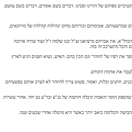
יקטיביים מפיהם של הורינו וסבינו. דברים בשם אומרם, דברים בשם עושם.
לים שברשעותם, אטימותם ובורותם מחקו קהילות קהילות של מרוקאים,
 שיבדל"א, את אברהם מרציאנו זצ"ל ובנו שלמה ז"ל ועוד שורה ארוכה
ם והכל מתערבב זה בזה.
ך את דפיו של 'הזוהר' וגם הבין בהם. האיש, נשוא הפנים הגיע לארץ
 ולעבד את אדמת הקודש.
כנים, חתנים וכלות, ואסור, פשוט צריך להיזהר לא לערב אותם בפשעיהם
 שהספק הוסר והאמת קיבלה חותמת של בג"צ ובד"צ גם יחד. אחרי עשרות
. הבושה והכלימה כואב יותר כאשר היא מתגלה אחרי שבעים שנה.