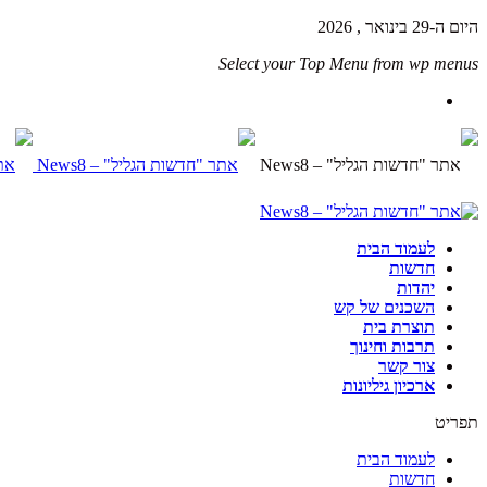
היום ה-29 בינואר , 2026
Select your Top Menu from wp menus
לעמוד הבית
חדשות
יהדות
השכנים של קש
תוצרת בית
תרבות וחינוך
צור קשר
ארכיון גיליונות
תפריט
לעמוד הבית
חדשות