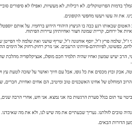
מלך בדמות הפרוטוקולים. לא רכילות, לא מעשיות, ואפילו לא סיפורים סובי
ו. את זה עשו ויעשו מחפשי הקופונים.
האטום שבאותו רגע כבה בו הניצוץ היהודי הידוע ברחמיו. על אותם יוספט
 אל ירוחם, קריית שמונה חצור ואחיותיהן עיירות הפיתוח.
 ז"ל, שלמה פרץ ז"ל, יוסף אוחנונה ז"ל, שריף שושני ואת שלמה לוי הפייטן
, כפשוטו, לפיותיהם-פיותינו הרעבים. אני נזרק רחוק-רחוק אל הימים הה
י, הרב יעיש שמעון ואחיו שהיה תלמיד חכם מופלג, אנציקלופדיה מהלכת שהפ
רוטה, אבק ובוץ מכסים את כל גופו, אבל עם חיוך ואושר על שזכה לטעת עץ
הרוב המוחלט של אחינו האשכנזים טוב ומיטיב, הם אחים ואחיות, חברים, ש
יטוי עד תום בגלל סערת הרגשות בה אני נמצא. אני חש, אחרי הרבה שנים,
 נהיה טובים לזולתנו. נעריך שבעתיים את מה שיש לנו, ולא את מה שאיבדנו
מען הדורות הבאים.