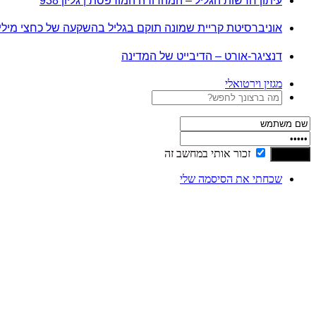
עיתון חדשות הגליל – המהדורה המודפסת | גליון 938
אוניברסיטת קריית שמונה תוקם בגליל בהשקעה של כחצי מיל
דנציגר-אורט – הדיבייט של המדינה
מגזין וירטואלי
זכור אותי במחשב זה
שכחתי את הסיסמה שלי