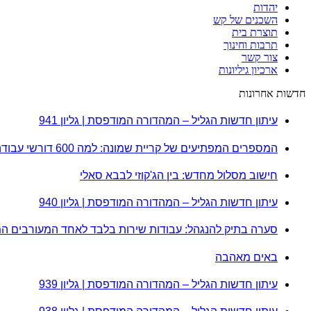
יהדות
השכנים של קש
תוצרת בית
תרבות וחינוך
צור קשר
ארכיון גיליונות
חדשות אחרונות
עיתון חדשות הגליל – המהדורה המודפסת | גליון 941
המספרים המפתיעים של קריית שמונה: למה 600 דורשי עבודה הם לא מה שחשבתם?
חישוב מסלול מחדש: בין הג'קוזי לבבא סאלי
עיתון חדשות הגליל – המהדורה המודפסת | גליון 940
סערה בתיק להנגהל: עבודות שירות בלבד לאחד המעורבים ה
באים מאהבה
עיתון חדשות הגליל – המהדורה המודפסת | גליון 939