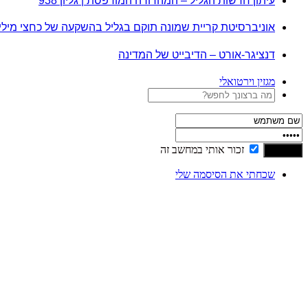
עיתון חדשות הגליל – המהדורה המודפסת | גליון 938
אוניברסיטת קריית שמונה תוקם בגליל בהשקעה של כחצי מיל
דנציגר-אורט – הדיבייט של המדינה
מגזין וירטואלי
זכור אותי במחשב זה
שכחתי את הסיסמה שלי