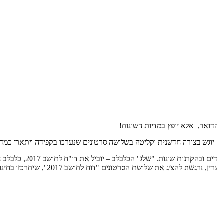
דואר, אלא יופץ במדיות השונות!
וגש בצורה חדשנית וקליטה בשלושה סרטונים שנערכו בקפידה ויתארו כמדי ש
הסרטונים יועברו לציבור
שת הסרטונים "דוח לתושב 2017", שיתרכזו בחינוך, צמיחה וקהילה!.