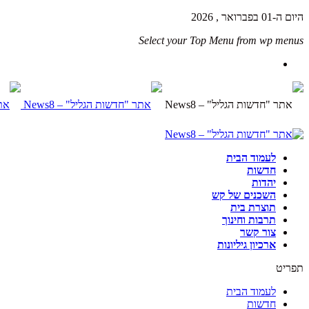
היום ה-01 בפברואר , 2026
Select your Top Menu from wp menus
לעמוד הבית
חדשות
יהדות
השכנים של קש
תוצרת בית
תרבות וחינוך
צור קשר
ארכיון גיליונות
תפריט
לעמוד הבית
חדשות