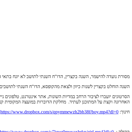
מסורת נועדה להישמר, השנה בקצרין, הדו"ח השנתי לתושב לא יונח בתאי ה
השנה הוחלט בקצרין לשנות כיוון ולצאת מהקופסא, הדו"ח השנתי לתושבים י
האחרונה וקצת על המתוכנן לעתיד. מחלקת הדוברות במועצה המקומית קצרין, נרגשת להציג את שלו
חינוך:
https://www.dropbox.com/s/qpymmewzh2bb38f/boy.mp4?dl=0
קהילה :
https://www.dropbox.com/s/7jgue9muyaxhrkp/girl.mp4?dl=0