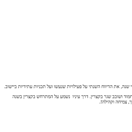
נה, את הדיווח השנתי על פעילויות שנעשו ועל תכניות עתידיות ביישוב.
 הרחב במדיות השונות, אתר אינטרנט, טלפונים ניידים ובהקרנות שונות. "שלג" הכלבלב – יוביל את דו"ח לתושב 2017, כלבלב חמוד ושובב שגר בקצרין. דרך עיניו נשמע על המתרחש בקצרין בשנה