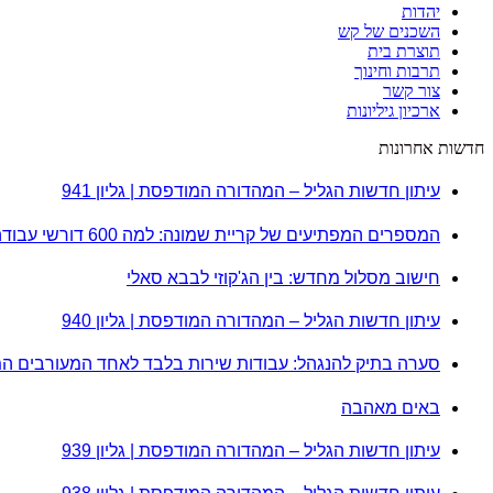
יהדות
השכנים של קש
תוצרת בית
תרבות וחינוך
צור קשר
ארכיון גיליונות
חדשות אחרונות
עיתון חדשות הגליל – המהדורה המודפסת | גליון 941
המספרים המפתיעים של קריית שמונה: למה 600 דורשי עבודה הם לא מה שחשבתם?
חישוב מסלול מחדש: בין הג'קוזי לבבא סאלי
עיתון חדשות הגליל – המהדורה המודפסת | גליון 940
סערה בתיק להנגהל: עבודות שירות בלבד לאחד המעורבים ה
באים מאהבה
עיתון חדשות הגליל – המהדורה המודפסת | גליון 939