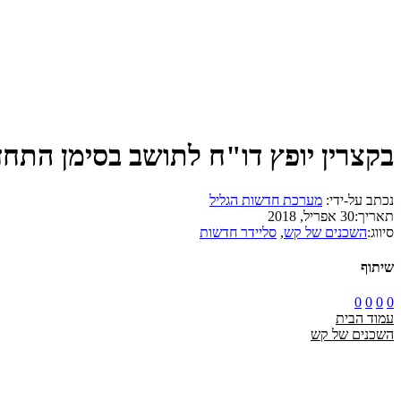
בקצרין יופץ דו"ח לתושב בסימן התחד
נכתב על-ידי:
מערכת חדשות הגליל
תאריך:
30 אפריל, 2018
סיווג:
השכנים של קש
,
סליידר חדשות
שיתוף
0
0
0
0
עמוד הבית
השכנים של קש