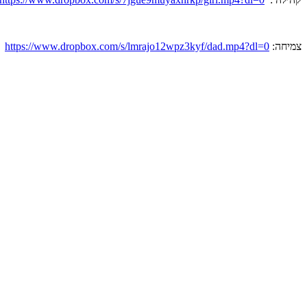
צמיחה:
https://www.dropbox.com/s/lmrajo12wpz3kyf/dad.mp4?dl=0