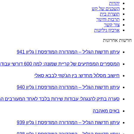
יהדות
השכנים של קש
תוצרת בית
תרבות וחינוך
צור קשר
ארכיון גיליונות
חדשות אחרונות
עיתון חדשות הגליל – המהדורה המודפסת | גליון 941
המספרים המפתיעים של קריית שמונה: למה 600 דורשי עבודה הם לא מה שחשבתם?
חישוב מסלול מחדש: בין הג'קוזי לבבא סאלי
עיתון חדשות הגליל – המהדורה המודפסת | גליון 940
סערה בתיק להנגהל: עבודות שירות בלבד לאחד המעורבים ה
באים מאהבה
עיתון חדשות הגליל – המהדורה המודפסת | גליון 939