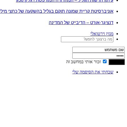
עיתון חדשות הגליל – המהדורה המודפסת | גליון 938
אוניברסיטת קריית שמונה תוקם בגליל בהשקעה של כחצי מיל
דנציגר-אורט – הדיבייט של המדינה
מגזין וירטואלי
זכור אותי במחשב זה
שכחתי את הסיסמה שלי