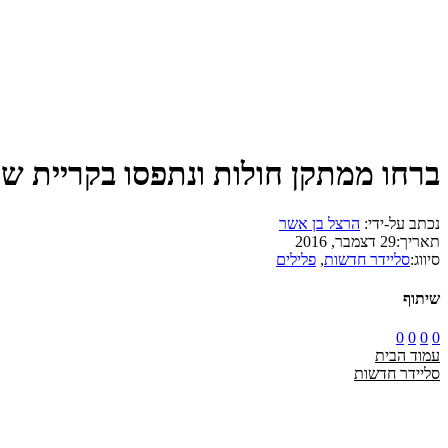
ברחו ממתקן חולות ונתפסו בקריית שמ
נכתב על-ידי:
הרצל בן אשר
תאריך:
29 דצמבר, 2016
סיווג:
סליידר חדשות
,
פלילים
שיתוף
0
0
0
0
עמוד הבית
סליידר חדשות