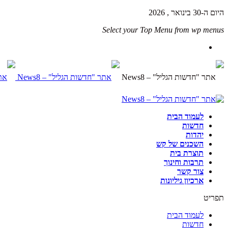
היום ה-30 בינואר , 2026
Select your Top Menu from wp menus
לעמוד הבית
חדשות
יהדות
השכנים של קש
תוצרת בית
תרבות וחינוך
צור קשר
ארכיון גיליונות
תפריט
לעמוד הבית
חדשות